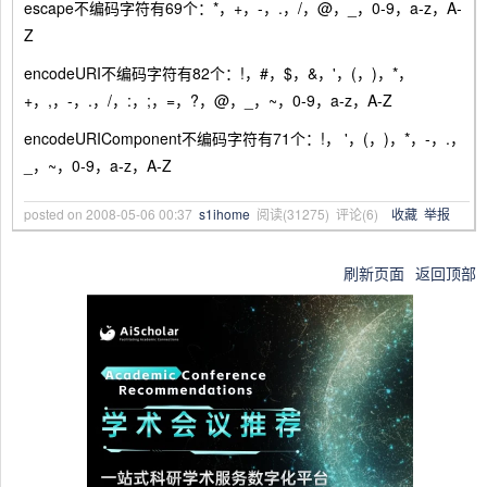
escape不编码字符有69个：*，+，-，.，/，@，_，0-9，a-z，A-
Z
encodeURI不编码字符有82个：!，#，$，&，'，(，)，*，
+，,，-，.，/，:，;，=，?，@，_，~，0-9，a-z，A-Z
encodeURIComponent不编码字符有71个：!， '，(，)，*，-，.，
_，~，0-9，a-z，A-Z
posted on
2008-05-06 00:37
s1ihome
阅读(
31275
) 评论(
6
)
收藏
举报
刷新页面
返回顶部