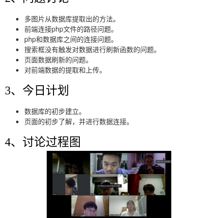
多图片从数据库提取出的方法。
前端连接php文件的路径问题。
php和数据库之间的连接问题。
搜索框没有触发对数据进行刷新函数的问题。
页面数据刷新的问题。
对前端数据的提取和上传。
3、今日计划
数据库的初步建立。
页面的初步了解，并进行数据连接。
4、讨论过程图