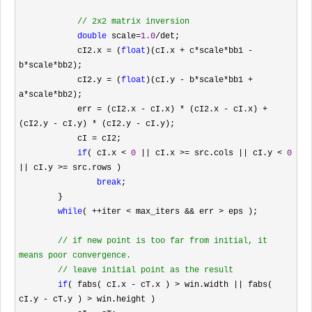
//
 2x2 matrix inversion
double
 scale=
1.0
/
det;

            cI2.x 
= (
float
)(cI.x + c*scale*bb1 - 
b*scale*
bb2);

            cI2.y 
= (
float
)(cI.y - b*scale*bb1 + 
a*scale*
bb2);

            err 
= (cI2.x - cI.x) * (cI2.x - cI.x) + 
(cI2.y - cI.y) * (cI2.y -
 cI.y);

            cI 
=
 cI2;

if
( cI.x < 
0
 || cI.x >= src.cols || cI.y < 
0
|| cI.y >=
 src.rows )

break
;

        }

while
( ++iter < max_iters && err >
 eps );

//
 if new point is too far from initial, it 
means poor convergence.

//
 leave initial point as the result
if
( fabs( cI.x - cT.x ) > win.width || fabs( 
cI.y - cT.y ) >
 win.height )
