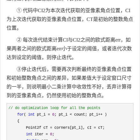
① 代码中CI2为本次迭代获取的亚像素角点位置，CI
为上次迭代获取的亚像素角点位置，CT是初始的整数角点
位置。
② 每次迭代结束计算CI与CI2之间的欧式距离err，如
果两者之间的欧式距离err小于设定的阈值，或者迭代次数
达到设定的阈值，则停止迭代。
③停止迭代后，需要再次判断最终的亚像素角点位置
和初始整数角点之间的差异，如果差值大于设定窗口尺寸
的一半，则说明最小二乘计算中收敛性不好，丢弃计算得
到的亚像素角点，仍然使用初始的整数角点。
//
 do optimization loop for all the points
for
( 
int
 pt_i = 
0
; pt_i < count; pt_i++
 )

    {

        Point2f cT 
= corners[pt_i], cI =
 cT;

int
 iter = 
0
;
