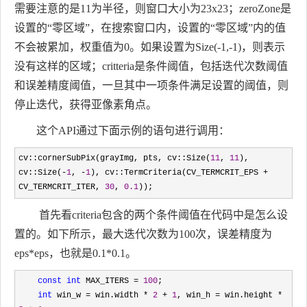
需要注意的是11为半径，则窗口大小为23x23；zeroZone是
设置的“零区域”，在搜索窗口内，设置的“零区域”内的值
不会被累加，权重值为0。如果设置为Size(-1,-1)，则表示
没有这样的区域；critteria是条件阈值，包括迭代次数阈值
和误差精度阈值，一旦其中一项条件满足设置的阈值，则
停止迭代，获得亚像素角点。
这个API通过下面示例的语句进行调用：
cv::cornerSubPix(grayImg, pts, cv::Size(
11
, 
11
), 
cv::Size(-
1
, -
1
), cv::TermCriteria(CV_TERMCRIT_EPS + 
CV_TERMCRIT_ITER, 
30
, 
0.1
));
首先看criteria包含的两个条件阈值在代码中是怎么设
置的。如下所示，最大迭代次数为100次，误差精度为
eps*eps，也就是0.1*0.1。
const
int
 MAX_ITERS = 
100
;

int
 win_w = win.width * 
2
 + 
1
, win_h = win.height * 