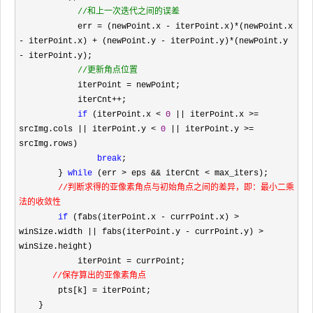
//
和上一次迭代之间的误差
            err = (newPoint.x - iterPoint.x)*(newPoint.x 
- iterPoint.x) + (newPoint.y - iterPoint.y)*(newPoint.y 
-
 iterPoint.y);

//
更新角点位置
            iterPoint =
 newPoint;

            iterCnt
++
;

if
 (iterPoint.x < 
0
 || iterPoint.x >= 
srcImg.cols || iterPoint.y < 
0
 || iterPoint.y >=
srcImg.rows)

break
;

        } 
while
 (err > eps && iterCnt <
 max_iters);

 //判断求得的亚像素角点与初始角点之间的差异，即：最小二乘
法的收敛性

if
 (fabs(iterPoint.x - currPoint.x) > 
winSize.width || fabs(iterPoint.y - currPoint.y) >
winSize.height)

            iterPoint 
=
 currPoint;

　//保存算出的亚像素角点
        pts[k] 
=
 iterPoint;

    }
