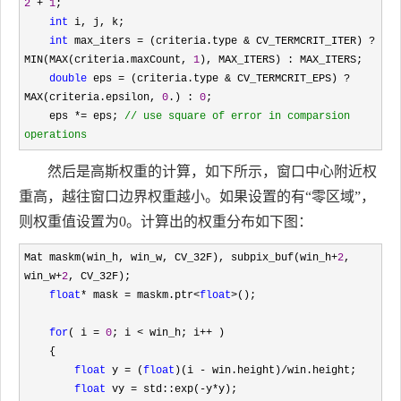
2
 + 
1
;

int
 i, j, k;

int
 max_iters = (criteria.type & CV_TERMCRIT_ITER) ? 
MIN(MAX(criteria.maxCount, 
1
), MAX_ITERS) : MAX_ITERS;

double
 eps = (criteria.type & CV_TERMCRIT_EPS) ? 
MAX(criteria.epsilon, 
0
.) : 
0
;

    eps 
*= eps; 
//
 use square of error in comparsion 
operations
然后是高斯权重的计算，如下所示，窗口中心附近权
重高，越往窗口边界权重越小。如果设置的有“零区域”，
则权重值设置为0。计算出的权重分布如下图：
Mat maskm(win_h, win_w, CV_32F), subpix_buf(win_h+
2
, 
win_w+
2
, CV_32F);

float
* mask = maskm.ptr<
float
>
();

for
( i = 
0
; i < win_h; i++
 )

    {

float
 y = (
float
)(i - win.height)/
win.height;

float
 vy = std::exp(-y*
y);
