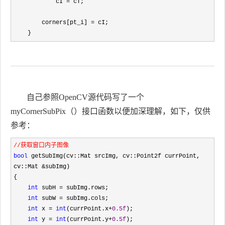
            cI 
=
 cT;

        corners[pt_i] 
=
 cI;

    }
自己参照OpenCV源代码写了一个
myCornerSubPix（）接口函数以便加深理解，如下，仅供
参考：
//获取窗口内子图像
bool
 getSubImg(cv::Mat srcImg, cv::Point2f currPoint, 
cv::Mat &
subImg)

{

int
 subH =
 subImg.rows;

int
 subW =
 subImg.cols;

int
 x = 
int
(currPoint.x+
0.5f
);

int
 y = 
int
(currPoint.y+
0.5f
);
