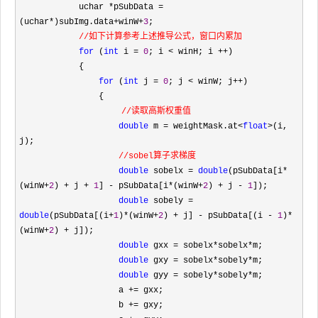
            uchar 
*pSubData = 
(uchar*)subImg.data+winW+
3
;
//如下计算参考上述推导公式，窗口内累加

for
 (
int
 i = 
0
; i < winH; i ++
)

            {

for
 (
int
 j = 
0
; j < winW; j++
)

                {
//读取高斯权重值

double
 m = weightMask.at<
float
>
(i, 
j);
//sobel算子求梯度

double
 sobelx = 
double
(pSubData[i*
(winW+
2
) + j + 
1
] - pSubData[i*(winW+
2
) + j - 
1
]);

double
 sobely = 
double
(pSubData[(i+
1
)*(winW+
2
) + j] - pSubData[(i - 
1
)*
(winW+
2
) +
 j]);

double
 gxx = sobelx*sobelx*
m;

double
 gxy = sobelx*sobely*
m;

double
 gyy = sobely*sobely*
m;

                    a 
+=
 gxx;

                    b 
+=
 gxy;
