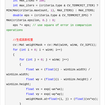
int
 MAX_ITERS = 
100
;

int
 max_iters = (criteria.type & CV_TERMCRIT_ITER) ? 
MIN(MAX(criteria.maxCount, 
1
), MAX_ITERS) : MAX_ITERS;

double
 eps = (criteria.type & CV_TERMCRIT_EPS) ? 
MAX(criteria.epsilon, 
0
.) : 
0
;

    eps 
*= eps; 
//
 use square of error in comparsion 
operations

//生成高斯权重
    cv::Mat weightMask =
 cv::Mat(winH, winW, CV_32FC1);

for
 (
int
 i = 
0
; i < winH; i++
)

    {

for
 (
int
 j = 
0
; j < winW; j++
)

        {

float
 wx = (
float
)(j - winSize.width) /
winSize.width;

float
 wy = (
float
)(i - winSize.height) /
winSize.height;

float
 vx = exp(-wx*
wx);

float
 vy = exp(-wy*
wy);

            weightMask.at
<
float
>(i, j) = (
float
)(vx*
vy);

        }
