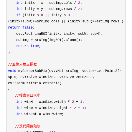
int
 initx = x - subImg.cols / 
2
;

int
 inity = y - subImg.rows / 
2
;

if
 (initx < 
0
 || inity < 
0
 || 
(initx+subW)>=srcImg.cols || (inity+subH)>=srcImg.rows )   
return
false
;

    cv::Rect imgROI(initx, inity, subW, subH);

    subImg 
=
 srcImg(imgROI).clone();

return
true
;

}
void
 myCornerSubPix(cv::Mat srcImg, vector<cv::Point2f> 
&
pts, cv::Size winSize, cv::Size zeroZone, 
cv::TermCriteria criteria)

{
//搜索窗口大小

int
 winH = winSize.width * 
2
 + 
1
;

int
 winW = winSize.height * 
2
 + 
1
;

int
 winCnt = winH*
winW;
//迭代阈值限制
