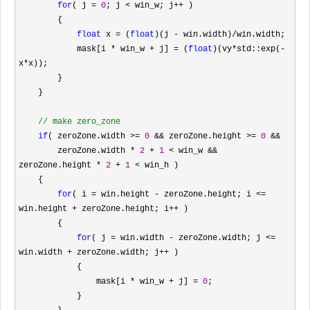
for
( j = 
0
; j < win_w; j++
 )

        {

float
 x = (
float
)(j - win.width)/
win.width;

            mask[i 
* win_w + j] = (
float
)(vy*std::exp(-
x*
x));

        }

    }

//
 make zero_zone
if
( zeroZone.width >= 
0
 && zeroZone.height >= 
0
 &&
        zeroZone.width 
* 
2
 + 
1
 < win_w && 
zeroZone.height * 
2
 + 
1
 <
 win_h )

    {

for
( i = win.height - zeroZone.height; i <= 
win.height + zeroZone.height; i++
 )

        {

for
( j = win.width - zeroZone.width; j <= 
win.width + zeroZone.width; j++
 )

            {

                mask[i 
* win_w + j] = 
0
;

            }
