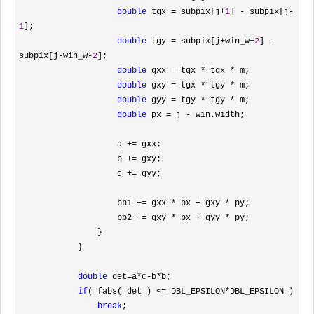
double
 tgx = subpix[j+
1
] - subpix[j-
1
];

double
 tgy = subpix[j+win_w+
2
] - 
subpix[j-win_w-
2
];

double
 gxx = tgx * tgx *
 m;

double
 gxy = tgx * tgy *
 m;

double
 gyy = tgy * tgy *
 m;

double
 px = j -
 win.width;

                    a 
+=
 gxx;

                    b 
+=
 gxy;

                    c 
+=
 gyy;

                    bb1 
+= gxx * px + gxy *
 py;

                    bb2 
+= gxy * px + gyy *
 py;

                }

            }

double
 det=a*c-b*
b;

if
( fabs( det ) <= DBL_EPSILON*
DBL_EPSILON )

break
;
