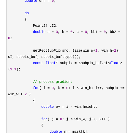
double
 err = 
0
;

do
        {

            Point2f cI2;

double
 a = 
0
, b = 
0
, c = 
0
, bb1 = 
0
, bb2 = 
0
;

            getRectSubPix(src, Size(win_w
+
2
, win_h+
2
), 
cI, subpix_buf, subpix_buf.type());

const
float
* subpix = &subpix_buf.at<
float
>
(
1
,
1
);

//
 process gradient
for
( i = 
0
, k = 
0
; i < win_h; i++, subpix += 
win_w + 
2
 )

            {

double
 py = i -
 win.height;

for
( j = 
0
; j < win_w; j++, k++
 )

                {

double
 m =
 mask[k];
