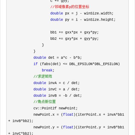
                    c 
+=
 gyy;

//邻域像素p的位置坐标

double
 px = j -
 winSize.width;

double
 py = i -
 winSize.height;

                    bb1 
+= gxx*px + gxy*
py;

                    bb2 
+= gxy*px + gyy*
py;

                }

            }

double
 det = a*c - b*
b;

if
 (fabs(det) <= DBL_EPSILON*
DBL_EPSILON)

break
;

//
求逆矩阵
double
 invA = c /
 det;

double
 invC = a /
 det;

double
 invB = -b /
 det;

//
角点新位置
            cv::Point2f newPoint;

            newPoint.x 
= (
float
)(iterPoint.x + invA*bb1 
+ invB*
bb2);

            newPoint.y 
= (
float
)(iterPoint.y + invB*bb1 
+ invC*
bb2);
