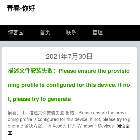
青春-你好
博客园
首页
联系
管理
2021年7月30日
描述文件安装失败：Please ensure the provisio
ning profile is configured for this device. If no
t, please try to generate
摘要： 1、描述文件安装失败 报错：Please ensure the provisi
oning profile is configured for this device. If not, please try to g
enerate 解决方案： In Xcode, 打开 Window > Devices
阅读全
文