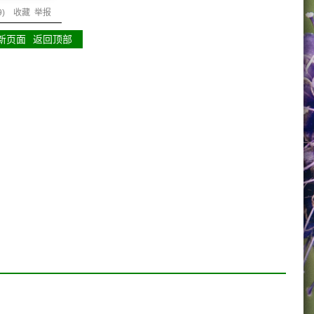
9
)
收藏
举报
新页面
返回顶部