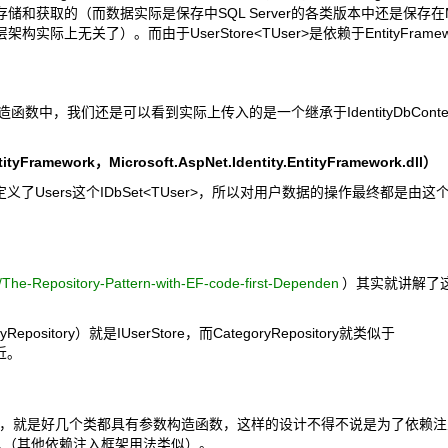
来存储和获取的（而数据实际是保存中SQL Server的各类版本中还是保存在
构实际上无关了）。而由于UserStore<TUser>是依赖于EntityFrame
r的构造函数中，我们还是可以看到实际上传入的是一个继承于IdentityDbContext
tityFramework，Microsoft.AspNet.Identity.EntityFramework.dll）
定义了Users这个IDbSet<TUser>，所以对用户数据的操作最终都是由这个Db
0/The-Repository-Pattern-with-EF-code-first-Dependen
）其实就讲解了
ository）就是IUserStore，而CategoryRepository就类似于
接近。
，就是好几个类都具有参数构造函数，这样的设计不得不说是为了依赖注
注入（其他依赖注入框架用法类似）。