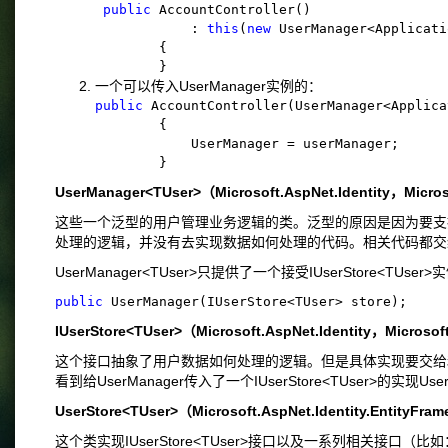
public
 AccountController()

            : 
this
(
new
 UserManager<Applicati
        {

        }
一个可以传入UserManager实例的：
public
 AccountController(UserManager<Applica
        {

            UserManager = userManager;

        }
UserManager<TUser>（Microsoft.AspNet.Identity，Microso
这些一个泛型的用户管理业务逻辑的类。泛型的原因是因为要支持Prof
处理的逻辑，并没有去实现数据如何处理的代码。相关代码都交给IUser
UserManager<TUser>只提供了一个接受IUserStore<TUs
public
 UserManager(IUserStore<TUser> store);
IUserStore<TUser>（Microsoft.AspNet.Identity，Microsoft
这个接口抽象了用户数据如何处理的逻辑。但是具体实现要交给和具体
看到给UserManager传入了一个IUserStore<TUser>的实现UserSto
UserStore<TUser>（Microsoft.AspNet.Identity.EntityFram
这个类实现IUserStore<TUser>接口以及一系列相关接口（比如：I