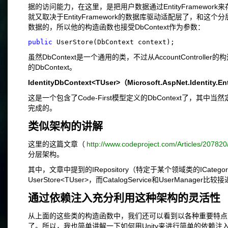
据的访问能力，在这里，是把用户数据通过EntityFramework
就又取决于EntityFramework的数据库驱动适配层了，和这个分层架
数据的，所以他的构造函数也接受DbContext作为参数：
public
 UserStore(DbContext context);
虽然DbContext是一个通用的类，不过从AccountControlle
的DbContext。
IdentityDbContext<TUser>（Microsoft.AspNet.Identity.En
这是一个包含了Code-First模型定义的DbContext了，其中当然
完成的。
类似架构的讲解
这里的这篇文章（
http://www.codeproject.com/Articles/20782
分层架构。
其中，文章中提到的IRepository（特定于某个领域类的ICategoryRep
UserStore<TUser>，而CatalogService和UserManager比较
通过依赖注入充分利用这种架构的灵活性
从上面的这些类的构造函数中，我们还可以看到以各种重要特点
了。所以，我也简单讲解一下如何用Unity来进行简单的依赖