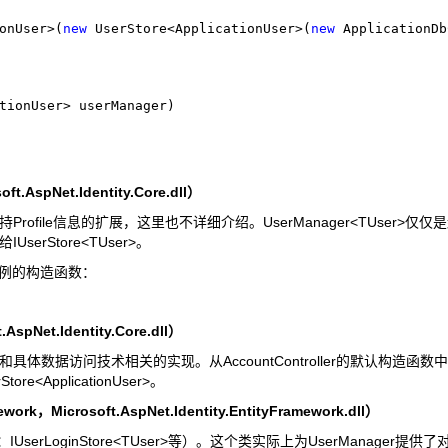
onUser>(
new
 UserStore<ApplicationUser>(
new
 ApplicationDb
tionUser> userManager)

ft.AspNet.Identity.Core.dll）
ile信息的扩展，这里也不详细介绍。UserManager<TUser>仅仅
Store<TUser>。
er>实例的构造函数：
.AspNet.Identity.Core.dll）
数据访问技术相关的实现。从AccountController的默认构造函数
re<ApplicationUser>。
ework，Microsoft.AspNet.Identity.EntityFramework.dll）
UserLoginStore<TUser>等）。这个类实际上为UserManager提