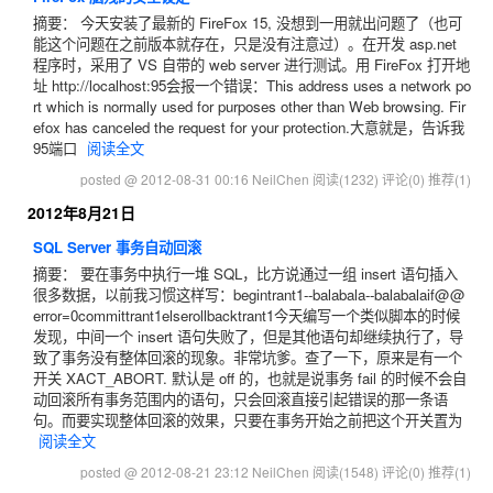
摘要： 今天安装了最新的 FireFox 15, 没想到一用就出问题了（也可
能这个问题在之前版本就存在，只是没有注意过）。在开发 asp.net
程序时，采用了 VS 自带的 web server 进行测试。用 FireFox 打开地
址 http://localhost:95会报一个错误：This address uses a network po
rt which is normally used for purposes other than Web browsing. Fir
efox has canceled the request for your protection.大意就是，告诉我
95端口
阅读全文
posted @ 2012-08-31 00:16 NeilChen
阅读(1232)
评论(0)
推荐(1)
2012年8月21日
SQL Server 事务自动回滚
摘要： 要在事务中执行一堆 SQL，比方说通过一组 insert 语句插入
很多数据，以前我习惯这样写：begintrant1--balabala--balabalaif@@
error=0committrant1elserollbacktrant1今天编写一个类似脚本的时候
发现，中间一个 insert 语句失败了，但是其他语句却继续执行了，导
致了事务没有整体回滚的现象。非常坑爹。查了一下，原来是有一个
开关 XACT_ABORT. 默认是 off 的，也就是说事务 fail 的时候不会自
动回滚所有事务范围内的语句，只会回滚直接引起错误的那一条语
句。而要实现整体回滚的效果，只要在事务开始之前把这个开关置为
阅读全文
posted @ 2012-08-21 23:12 NeilChen
阅读(1548)
评论(0)
推荐(1)