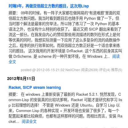
时隔3年，再做双倍超立方数的题目，这次用Lisp
摘要： 09年的时候，有一阵子大家都在做网易的“有道难题”里面的双
倍超立方数问题。我当时看到题目后也随手用 Python 做了一下，但
当时那个解法是最笨的穷举法，所以除了练习了一次 Python 的基本
语法之外，也没有什么特别的收获了。 最近又把 SICP 翻出来看到了
流这一部分。在我发自内心的赞叹那些用流描述的数列在形式上是何
等优美的同时，我想实际测量一下应用了这么多复杂的流的函数操作
之后，程序的执行效率如何。而双倍超立方数正好是一个适合拿来练
习的题目。 这次我用的开发环境是 DrRacket. 这个东西的前身其实叫
做 DrScheme. 是 scheme 的一种开发环境，在 Windows 上..
阅读
全文
posted @ 2012-05-15 21:32 NeilChen
阅读(2639)
评论(4)
推荐(5)
2012年5月11日
Racket, SICP stream learning
摘要： 在 windows 上重新安装了最新的 Racket 5.2.1. 恍然发现，C
ommon-Lisp 的安装真的比较坑爹啊，Racket 可能才是研究和学习 lis
p 比较理想的选择！ 不管是 Windows 还是 Ubuntu，自学习 Lisp 以
来，Common Lisp 的各种实现 + 开发环境也安装了很多了，每一个
配置起来都比较麻烦，也都有这样那样的问题。而相比而言，安装 Ra
cket...
阅读全文