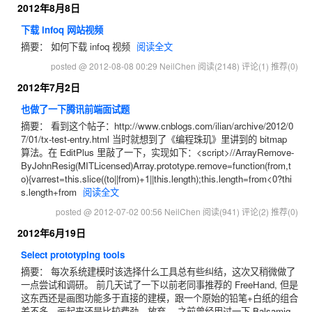
2012年8月8日
下载 infoq 网站视频
摘要： 如何下载 infoq 视频
阅读全文
posted @ 2012-08-08 00:29 NeilChen
阅读(2148)
评论(1)
推荐(0)
2012年7月2日
也做了一下腾讯前端面试题
摘要： 看到这个帖子：http://www.cnblogs.com/ilian/archive/2012/0
7/01/tx-test-entry.html 当时就想到了《编程珠玑》里讲到的 bitmap
算法。在 EditPlus 里敲了一下，实现如下：<script>//ArrayRemove-
ByJohnResig(MITLicensed)Array.prototype.remove=function(from,t
o){varrest=this.slice((to||from)+1||this.length);this.length=from<0?thi
s.length+from
阅读全文
posted @ 2012-07-02 00:56 NeilChen
阅读(941)
评论(2)
推荐(0)
2012年6月19日
Select prototyping tools
摘要： 每次系统建模时该选择什么工具总有些纠结，这次又稍微做了
一点尝试和调研。 前几天试了一下以前老同事推荐的 FreeHand, 但是
这东西还是画图功能多于直接的建模，跟一个原始的铅笔+白纸的组合
差不多，画起来还是比较费劲。放弃。 之前曾经用过一下 Balsamiq