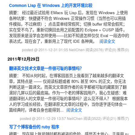
Common Lisp 在 Windows 上的开发环境比较
摘要： 经过最近试验用 EMacs 玩 Lisp 后，发现在 Windows 上使用
各种坑爹：快捷键不符合 Windows 正常操作习惯（当然也可以用插
件模拟，不过麻烦）；点击菜单经常假死；切换 buffer 经常会假死；
实在受不鸟了。重新切换回去用之前配置的 Eclipse + CUSP 插件，
发现原来是没学会怎样使用——比如不知道怎样仅仅 Eval 一段选中的
表达式。现在会了，重新用上了现代 IDE 各种爽。
阅读全文
posted @ 2011-12-31 01:05 NeilChen
阅读(2076)
评论(0)
推荐(0)
2011年12月29日
翻译英文技术文章是一件很可耻的事情吗？
摘要： 不知从何时起，在博客园首页上我看到了越来越多的翻译文
章，其特点是 —— 仅阅读标题或者 80% 甚至 90% 的正文，你无法
判断这是一篇译文。而英文文章原作者的名字都被可耻的藏匿到了翻
滚好几屏以后的最底端。作为一个老的博客园用户，我心生疑惑：难
道翻译别人的文章是一件很可耻的事情吗？这么见不得人？ 根据我本
人的学习成长经验，在翻译原文文章的过程中，当你逐字逐句体会一
篇经典时，译者自身也能得到...
阅读全文
posted @ 2011-12-29 13:57 NeilChen
阅读(3522)
评论(21)
推荐(7)
写了个博客备份的 ruby 程序
摘要： 现在网上账号随时都有被盗的危险，感觉不太放心，于是用 ru