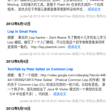
Mockup. 比较强大的工具。是基于 Flash Air 在本机生成的一个应用
程序。 其优点在于界面元素都是像草图那样没有样式...
阅读全文
posted @ 2012-06-19 19:58 NeilChen
阅读(505)
评论(0)
推荐(0)
2012年6月12日
Lisp in Small Parts
摘要： 著名的 Lisp hacker – Zach Beane 为了教他十几岁的女儿学习
Lisp 编程，编写了一个入门教程，不过在我这个初学者眼里看来同样
是值得一看的。 http://lisp.plasticki.com/
阅读全文
posted @ 2012-06-12 10:36 NeilChen
阅读(714)
评论(0)
推荐(0)
2012年6月4日
TechTalk by Peter Seibel on Common Lisp
摘要： 看了一个视频：http://video.google.com/videoplay?docid=448
441135356213813 Peter Seibel （Pratical Common Lisp 的作者）做
的关于 Common Lisp (CL) 的语言优势的一些介绍，比较有意思。 第
一个例子中，首先他给出了 Java 中 Visitor 模式的一个典型的实现
（C# 中也差不多），代码很...
阅读全文
posted @ 2012-06-04 20:21 NeilChen
阅读(753)
评论(0)
推荐(0)
2012年5月15日