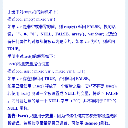
手册中对empty()的解释如下：
描述bool empty( mixed var )
如果 var 是非空或非零的值，则 empty()
返回
FALSE
。换句话
说
，""、0、"0"、
NULL
、
FALSE
、array()、var $var
; 以及没
有任何属性的对象都将被认为是空的，如果 var 为空，则返回
TRUE
。
手册中对isset()的解释如下：
isset()检测变量是否设置
描述bool isset
( mixed var [, mixed var [, ...]] )
如果 var 存在则返回
TRUE
，否则返回
FALSE
。
如果已经使用 unset()
释放了一个变量之后，它将不再是 isset()
。
若使用 isset()
测试一个被设置成
NULL
的变量，将返回
FALSE
。同时要注意的是一个
NULL
字节（"\0"）并不等同于 PHP 的
NULL
常数。
警告:
isset()
只能用于
变量
，因为传递任何其它参数都将造成解
析错误。若想检测
常量
是否已设置，可使用
defined()
函数。