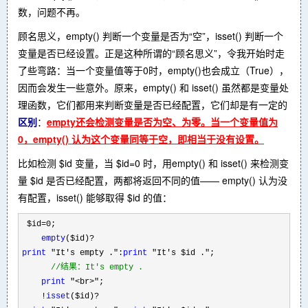
数，问题不再。
顾名思义，empty() 判断一个变量是否为“空”，isset() 判断一个
变量是否已经设置。正是这种所谓的“顾名思义”，令我开始时走
了些弯路：当一个变量值等于0时，empty()也会成立（True），
因而会发生一些意外。原来，empty() 和 isset() 虽然都是变量处
理函数，它们都用来判断变量是否已经配置，它们却是有一定的
区别
：
empty还会检测变量是否为空、为零。当一个变量值为
0，empty() 认为这个变量同等于空，即相当于没有设置。
比如检测 $id 变量，当 $id=0 时，用empty() 和 isset() 来检测变
量 $id 是否已经配置，两都将返回不同的值—— empty() 认为没
有配置，isset() 能够取得 $id 的值：
$id
=
0
;
empty
($id)
?
print
"
It's empty .
"
:
print
"
It's $id .
"
;
//
结果：It's empty .
print
"
<br>
"
;
!
isset
($id)
?