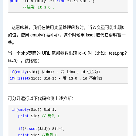
print
"
It's empty .
"
:
print
"
It's $id .
"
;
//
结果：It's 0 .
这意味着，我们在使用变量处理函数时，当该变量可能出现0
的值，使用 empty() 要小心，这个时候用 isset 取代它更明智一
些。
当一个php页面的 URL 尾部参数出现 id=0 时（比如：test.php?
id=0），试比较：
if
(
empty
($id)) $id
=
1
;
-
若 id
=
0
，id 也会为1
if
(
!
isset
($id)) $id
=
1
;
-
若 id
=
0
，id 不会为1
可分开运行以下代码检测上述推断：
if
(
empty
($id)) $id
=
1
;
print
$id;
//
得到 1
if
(
!
isset
($id)) $id
=
1
;
print
$id;
//
得到 0