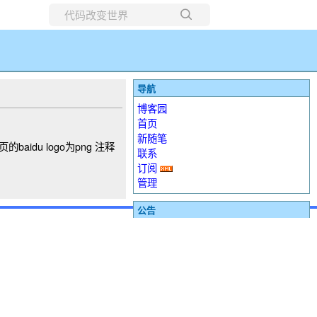
所有博客
当前博客
导航
博客园
首页
新随笔
aidu logo为png 注释
联系
订阅
管理
公告