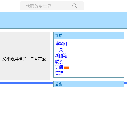
所有博客
当前博客
导航
博客园
首页
新随笔
get ,又不敢用梯子，幸亏有爱
联系
订阅
管理
公告