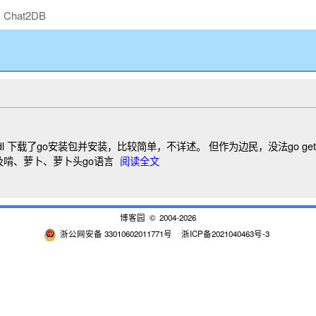
Chat2DB
g.com/dl 下载了go安装包并安装，比较简单，不详述。 但作为边民，没法go 
牛 以及啃、萝卜、萝卜头go语言
阅读全文
博客园
© 2004-2026
浙公网安备 33010602011771号
浙ICP备2021040463号-3