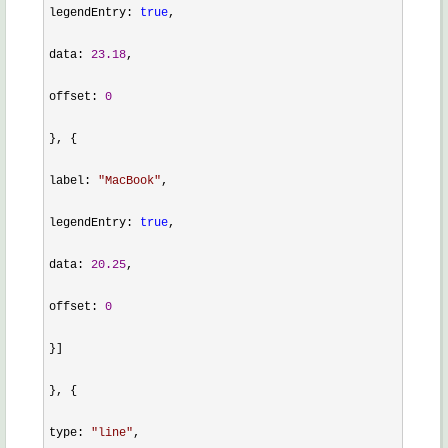
legendEntry: 
true
,

data: 
23.18
,

offset: 
0
}, {

label: 
"
MacBook
"
,

legendEntry: 
true
,

data: 
20.25
,

offset: 
0
}]

}, {

type: 
"
line
"
,
