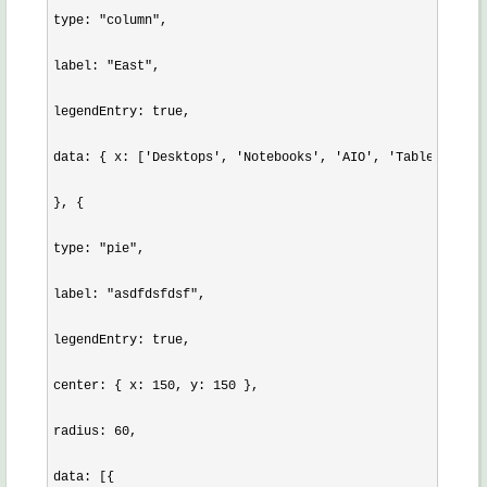
type: "column",

label: "East",

legendEntry: true,

data: { x: ['Desktops', 'Notebooks', 'AIO', 'Tablets', 'P
}, {

type: "pie",

label: "asdfdsfdsf",

legendEntry: true,

center: { x: 150, y: 150 },

radius: 60,

data: [{
