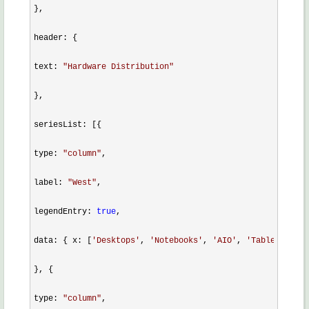
},

header: {

text: 
"
Hardware Distribution
"
},

seriesList: [{

type: 
"
column
"
,

label: 
"
West
"
,

legendEntry: 
true
,

data: { x: [
'
Desktops
'
, 
'
Notebooks
'
, 
'
AIO
'
, 
'
Tablets
'
, 
'
P
}, {

type: 
"
column
"
,
