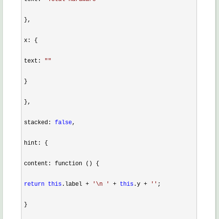
},

x: {

text: 
""
}

},

stacked: 
false
,

hint: {

content: function () {

return
this
.label + 
'
\n 
'
 + 
this
.y + 
''
;

}
