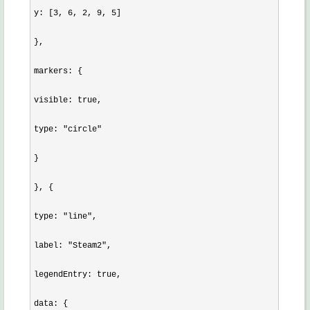
y: [3, 6, 2, 9, 5]

},

markers: {

visible: true,

type: "circle"

}

}, {

type: "line",

label: "Steam2",

legendEntry: true,

data: {
