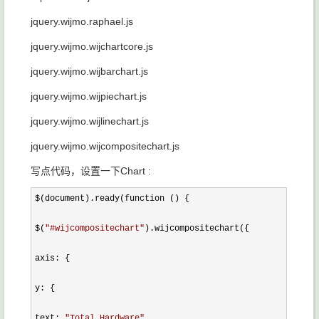
jquery.wijmo.raphael.js
jquery.wijmo.wijchartcore.js
jquery.wijmo.wijbarchart.js
jquery.wijmo.wijpiechart.js
jquery.wijmo.wijlinechart.js
jquery.wijmo.wijcompositechart.js
写点代码，设置一下Chart :
$(document).ready(function () {

$(
"
#wijcompositechart
"
).wijcompositechart({

axis: {

y: {

text: 
"
Total Hardware
"