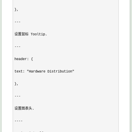
},

---

设置鼠标 Tooltip.

---

header: {

text: "Hardware Distribution"

},

---

设置图表头.

----
