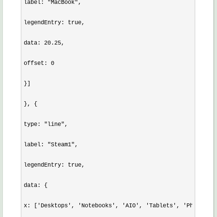
label: "MacBook",

legendEntry: true,

data: 20.25,

offset: 0

}]

}, {

type: "line",

label: "Steam1",

legendEntry: true,

data: {

x: ['Desktops', 'Notebooks', 'AIO', 'Tablets', 'Phones'],
