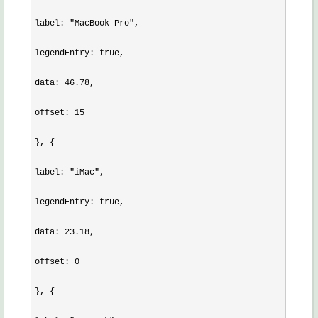
label: "MacBook Pro",

legendEntry: true,

data: 46.78,

offset: 15

}, {

label: "iMac",

legendEntry: true,

data: 23.18,

offset: 0

}, {
