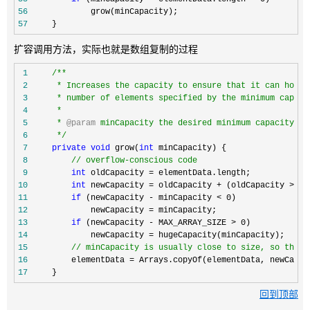
56
57
     }
扩容调用方法，实际也就是数组复制的过程
 1
/**
 2
 3
 4
 5
     * 
@param
 6
*/
 7
private
void
 grow(
int
 8
//
 overflow-conscious code
 9
int
 oldCapacity =
10
int
 newCapacity = oldCapacity + (oldCapacity >> 1
11
if
 (newCapacity - minCapacity < 0
12
             newCapacity =
13
if
 (newCapacity - MAX_ARRAY_SIZE > 0
14
             newCapacity =
15
//
 minCapacity is usually close to size, so this 
16
         elementData =
17
     }
回到顶部