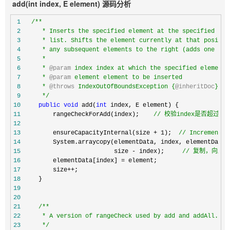
add(int index, E element)
源码分析
 1
/**
 2
 3
 4
 5
 6
     * 
@param
 7
     * 
@param
 8
     * 
@throws
 IndexOutOfBoundsException {
@inheritDoc
 9
*/
10
public
void
 add(
int
11
         rangeCheckForAdd(index);    
//
 校验index是否超过当前
12
13
         ensureCapacityInternal(size + 1);  
//
 Increments 
14
         System.arraycopy(elementData, index, elementData,
15
                          size - index);     
//
 复制，向后
16
         elementData[index] =
17
         size++
18
19
20
21
/**
22
23
*/