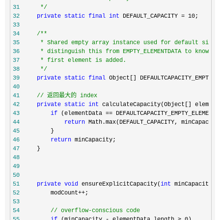
31
*/
32
private
static
final
int
 DEFAULT_CAPACITY = 10
33
34
/**
35
36
37
38
*/
39
private
static
final
 Object[] DEFAULTCAPACITY_EMPTY_E
40
41
//
 返回最大的 index
42
private
static
int
 calculateCapacity(Object[] element
43
if
 (elementData == DEFAULTCAPACITY_EMPTY_ELEMENTD
44
return
45
46
return
47
48
49
50
51
private
void
 ensureExplicitCapacity(
int
52
         modCount++
53
54
//
 overflow-conscious code
55
if
 (minCapacity - elementData.length > 0