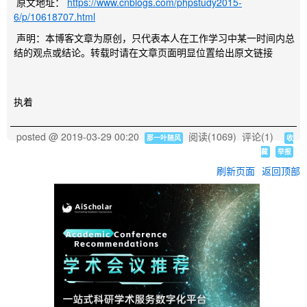
原文地址：
https://www.cnblogs.com/phpstudy2015-
6/p/10618707.html
声明：本博客文章为原创，只代表本人在工作学习中某一时间内总
结的观点或结论。转载时请在文章页面明显位置给出原文链接
执着
posted @
2019-03-29 00:20
阅读(
1069
) 评论(
1
)
那一叶随风
收
藏
举报
刷新页面
返回顶部