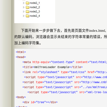
下面开始来一步步做下去，首先是页面文件
index.html,
的默认编码，浏览器会显示未结束的字符串常量的错误，
加上编码字符集。
<
html
>
<
head
>
<
meta
http-equiv
="Content-Type"
content
="text/html
<
title
>
XmlTreeLoader Example
</
title
>
<
link
rel
="stylesheet"
type
="text/css"
href
="http:
<
script
type
="text/javascript"
src
="http://www.cn
<
script
type
="text/javascript"
src
="http://www.cnb
<
script
type
="text/javascript"
src
="../ux/XmlTreeL
<
script
type
="text/javascript"
src
="xml-tree-lo
<
body
>
<
div
id
="tree"
></
div
>