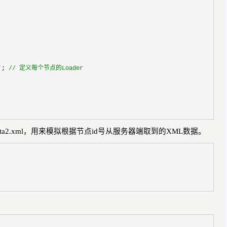
'
;
//
定义每个节点的Loader
ta2.xml
，用来模拟根据节点
id
号从服务器端取到的
XML
数据。