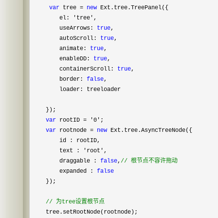
var
tree
=
new
Ext.tree.TreePanel({
el:
'
tree
'
,
useArrows:
true
,
autoScroll:
true
,
animate:
true
,
enableDD:
true
,
containerScroll:
true
,
border:
false
,
loader: treeloader
});
var
rootID
=
'
0
'
;
var
rootnode
=
new
Ext.tree.AsyncTreeNode({
id : rootID,
text :
'
root
'
,
draggable :
false
,
//
根节点不容许拖动
expanded :
false
});
//
为tree设置根节点
tree.setRootNode(rootnode);