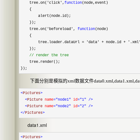
tree.on(
'
click
'
,
function
(node,event)
{
alert(node.id);
});
tree.on(
'
beforeload
'
,
function
(node)
{
tree.loader.dataUrl
=
'
data
'
+
node.id
+
'
.xml
});
//
render the tree
tree.render();
});
下面分别是模拟的
xml
数据文件
data0.xml,data1.xml,da
<
Pictures
>
<
Picture
name
="node1"
id
="1"
/>
<
Picture
name
="node2"
id
="2"
/>
</
Pictures
>
data1.xml
<
Pictures
>