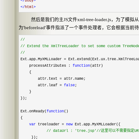
</
body
>
</
html
>
然后是我们的主
JS
文件
xml-tree-loader.js
，为了模拟从
为
'beforeload'
事件指派了一个事件处理者，它会根据当前待
//
//
Extend the XmlTreeLoader to set some custom TreeNode
//
Ext.app.MyXMLLoader
=
Ext.extend(Ext.ux.tree.XmlTreeLo
processAttributes :
function
(attr)
{
attr.text
=
attr.name;
attr.leaf
=
false
;
}
});
Ext.onReady(
function
()
{
var
treeloader
=
new
Ext.app.MyXMLLoader({
//
dataUrl : 'tree.jsp'//这里可以不需要指定
});