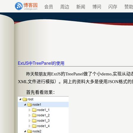
会员
周边
新闻
博问
闪存
赞
ExtJS中TreePanel的使用
的
TreePanel
做了个小
demo,
实现从动
昨天帮朋友用ExtJS
XML
文件进行模拟）。网上的资料大多是使用
JSON
格式的
首先看看效果：