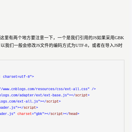
这里有两个地方要注意一下，一个是我们引用的
JS
如果采用
GBK
所以我们一般会修改
JS
文件的编码方式为
UTF-8
，或者在导入
JS
时
; charset=utf-8"
>
//www.cnblogs.com/resources/css/ext-all.css"
/>
blogs.com/adapter/ext/ext-base.js"
></
script
>
logs.com/ext-all.js"
></
script
>
oader.js"
></
script
>
ader.js"
charset
="gbk"
></
script
></
head
>