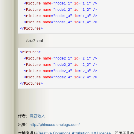
<
Picture
name
="node1_1"
id
="1_1"
/>
<
Picture
name
="node1_2"
id
="1_2"
/>
<
Picture
name
="node1_3"
id
="1_3"
/>
<
Picture
name
="node1_4"
id
="1_4"
/>
</
Pictures
>
data2.xml
<
Pictures
>
<
Picture
name
="node2_1"
id
="2_1"
/>
<
Picture
name
="node2_2"
id
="2_2"
/>
<
Picture
name
="node2_3"
id
="2_3"
/>
<
Picture
name
="node2_4"
id
="2_4"
/>
</
Pictures
>
作者：
洞庭散人
出处：
http://phinecos.cnblogs.com/
本博客遵从
Creative Commons Attribution 3.0 License
，若用于非商