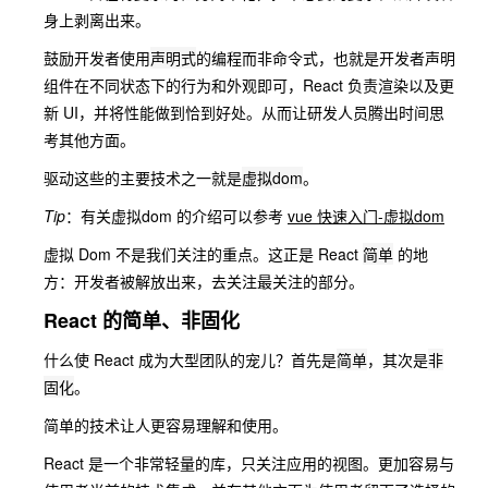
身上剥离出来。
鼓励开发者使用
声明式
的编程而非命令式，也就是开发者声明
组件在不同状态下的行为和外观即可，React 负责渲染以及更
新 UI，并将性能做到恰到好处。从而让研发人员腾出时间思
考其他方面。
驱动这些的主要技术之一就是
虚拟dom
。
Tip
：有关虚拟dom 的介绍可以参考
vue 快速入门-虚拟dom
虚拟 Dom 不是我们关注的重点。这正是 React
简单
的地
方：开发者被解放出来，去关注最关注的部分。
React 的简单、非固化
什么使 React 成为大型团队的宠儿？首先是
简单
，其次是
非
固化
。
简单的技术让人更容易理解和使用。
React 是一个非常轻量的库，只关注应用的视图。更加容易与