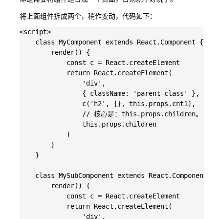
将上面组件拆成两个，稍作变动，代码如下：
<script>

    class MyComponent extends React.Component {

        render() {

            const c = React.createElement

            return React.createElement(

                'div',

                { className: 'parent-class' },

                c('h2', {}, this.props.cnt1),

                // 核心是：this.props.children。

                this.props.children

            )

        }

    }

    class MySubComponent extends React.Component {

        render() {

            const c = React.createElement

            return React.createElement(

                'div',
