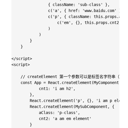
                { className: 'sub-class' },

                c('a', { href: 'www.baidu.com' }, '
                c('p', { className: this.props.aCla
                    c('em', {}, this.props.cnt2)

                )

            )

        }

    }

</script>

<script>

    // createElement 第一个参数可以是标签名字符串（如 '
    const App = React.createElement(MyComponent, {

            cnt1: 'i am h2',

        },

        React.createElement('p', {}, 'i am p elemen
        React.createElement(MySubComponent, {

            aClass: 'p-class',

            cnt2: 'a am em element'

        }
