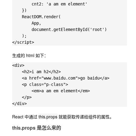
        cnt2: 'a am em element'

    })

    ReactDOM.render(

        App,

        document.getElementById('root')

    );

生成的 html 如下：
<div>

    <h2>i am h2</h2>

    <a href="www.baidu.com">go baidu</a>

    <p class="p-class">

        <em>a am em element</em>

    </p>

React 中通过
this.props
就能获取传递给组件的属性。
this.props 是怎么来的