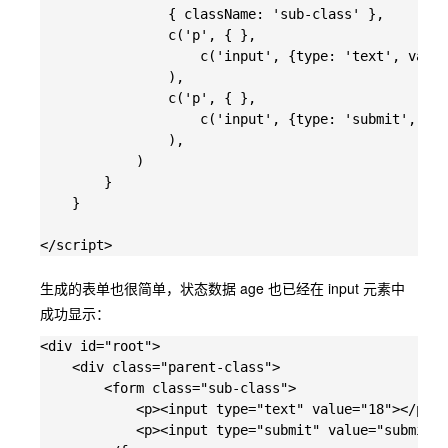
                { className: 'sub-class' },

                c('p', { }, 

                    c('input', {type: 'text', value
                ),

                c('p', { }, 

                    c('input', {type: 'submit', val
                ),

            )

        }

    }

生成的表单也很简单，状态数据 age 也已经在 input 元素中
成功显示：
<div id="root">

    <div class="parent-class">

        <form class="sub-class">

            <p><input type="text" value="18"></p>

            <p><input type="submit" value="submit">