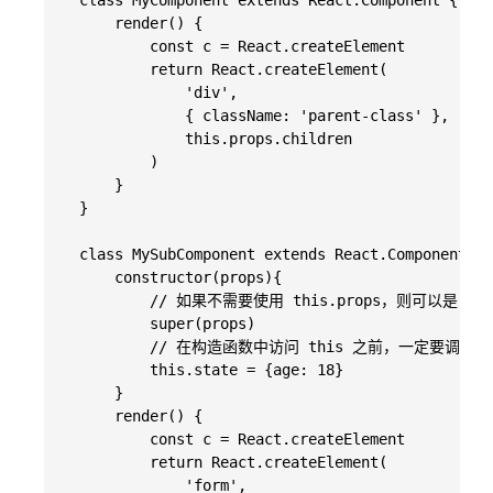
    class MyComponent extends React.Component {

        render() {

            const c = React.createElement

            return React.createElement(

                'div',

                { className: 'parent-class' },

                this.props.children

            )

        }

    }

    class MySubComponent extends React.Component {

        constructor(props){

            // 如果不需要使用 this.props，则可以是 supe
            super(props)

            // 在构造函数中访问 this 之前，一定要调用 s
            this.state = {age: 18}

        }

        render() {

            const c = React.createElement

            return React.createElement(

                'form',
