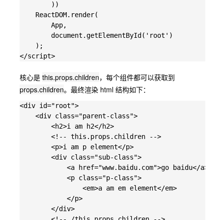
        ))

    ReactDOM.render(

        App,

        document.getElementById('root')

    );

核心是
this.props.children
，每个组件都可以获取到
props.children
。最终渲染 html 结构如下：
<div id="root">

    <div class="parent-class">

        <h2>i am h2</h2>

        <!-- this.props.children -->

        <p>i am p element</p>

        <div class="sub-class">

            <a href="www.baidu.com">go baidu</a>

            <p class="p-class">

                <em>a am em element</em>

            </p>

        </div>

        <!-- /this.props.children -->
