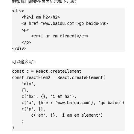
假如我们需要在页面显示如下元素：
<div>

    <h2>i am h2</h2>

    <a href="www.baidu.com">go baidu</a>

    <p>

        <em>i am em element</em>

    </p>

可以这么写：
const c = React.createElement

const reactElem2 = React.createElement(

    'div',

    {},

    c('h2', {}, 'i am h2'),

    c('a', {href: 'www.baidu.com'}, 'go baidu'),

    c('p', {}, 

        c('em', {}, 'i am em element')

    )
