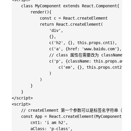
    class MyComponent extends React.Component{

        render(){

            const c = React.createElement

            return React.createElement(

                'div',

                {},

                c('h2', {}, this.props.cnt1),

                c('a', {href: 'www.baidu.com'}, 'go
                // class 属性在需要改为 className 

                c('p', {className: this.props.aClas
                    c('em', {}, this.props.cnt2)

                )

            )

        }

    }

</script>

<script>

    // createElement 第一个参数可以是标签名字符串（如 '
    const App = React.createElement(MyComponent, {

        cnt1: 'i am h2',

        aClass: 'p-class',
