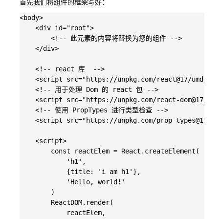
首先我们将组件的框架写好：
<body>

    <div id="root">

        <!-- 此元素的内容将替换为您的组件 -->

    </div>

    <!-- react 库  -->

    <script src="https://unpkg.com/react@17/umd/rea
    <!-- 用于处理 Dom 的 react 包 -->

    <script src="https://unpkg.com/react-dom@17/umd
    <!-- 使用 PropTypes 进行类型检查 -->

    <script src="https://unpkg.com/prop-types@15.6/
    <script>

        const reactElem = React.createElement(

            'h1',

            {title: 'i am h1'},

            'Hello, world!'

        )

        ReactDOM.render(

            reactElem,
