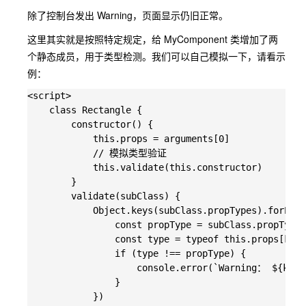
除了控制台发出 Warning，页面显示仍旧正常。
这里其实就是按照特定规定，给 MyComponent 类增加了两
个静态成员，用于类型检测。我们可以自己模拟一下，请看示
例：
<script>

    class Rectangle {

        constructor() {

            this.props = arguments[0]

            // 模拟类型验证

            this.validate(this.constructor)

        }

        validate(subClass) {

            Object.keys(subClass.propTypes).forEach
                const propType = subClass.propTypes
                const type = typeof this.props[key]

                if (type !== propType) {

                    console.error(`Warning： $
                }

            })
