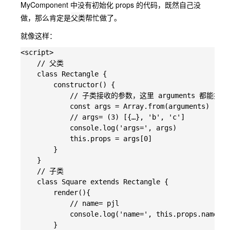
MyComponent 中没有初始化 props 的代码，既然自己没
做，那么肯定是
父类
帮忙做了。
就像这样：
<script>

    // 父类

    class Rectangle {

        constructor() {

            // 子类接收的参数，这里 arguments 都能接收
            const args = Array.from(arguments)

            // args= (3) [{…}, 'b', 'c']

            console.log('args=', args)

            this.props = args[0]

        }

    }

    // 子类

    class Square extends Rectangle {

        render(){

            // name= pjl

            console.log('name=', this.props.name)

        }
