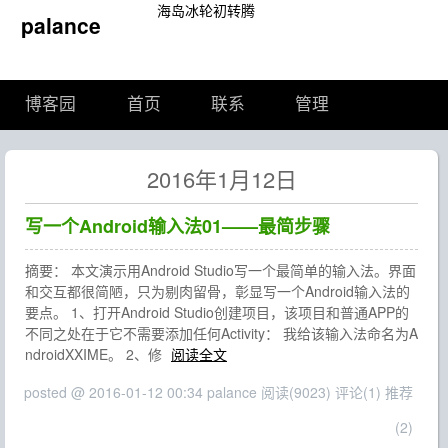
海岛冰轮初转腾
palance
博客园
首页
联系
管理
2016年1月12日
写一个Android输入法01——最简步骤
摘要： 本文演示用Android Studio写一个最简单的输入法。界面
和交互都很简陋，只为剔肉留骨，彰显写一个Android输入法的
要点。 1、打开Android Studio创建项目，该项目和普通APP的
不同之处在于它不需要添加任何Activity： 我给该输入法命名为A
ndroidXXIME。 2、修
阅读全文
posted @ 2016-01-12 00:34 palance
阅读(9023)
评论(1)
推荐
(2)