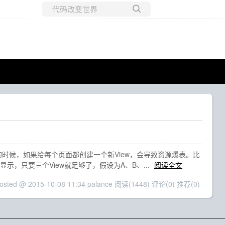
所有博客
当前博客
很多的时候，如果给每个页面都创建一个新View，会导致资源爆表。比
显示，只要三个View就足够了，假设为A、B、...
阅读全文
osted @ 2015-10-08 11:34 palance
阅读(1448)
评论(0)
推荐(0)