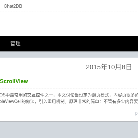
Chat2DB
管理
2015年10月8日
ollView
lView是iOS中最常用的交互控件之一，本文讨论当设定为翻页模式，内容页
bleViewCell的做法，引入重用机制。原理非常的简单：不管有多少内容要
p