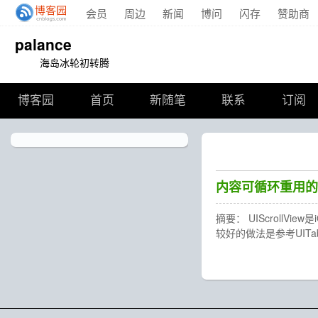
会员
周边
新闻
博问
闪存
赞助商
palance
海岛冰轮初转腾
博客园
首页
新随笔
联系
订阅
内容可循环重用的Scr
摘要： UIScrol
较好的做法是参考UITa