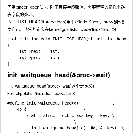
回到binder_open(...)，除了直接字段赋值，需要解释的是几个链
表字段的处理。
INIT_LIST_HEAD(&proc->todo)
用于将todo的next、prev指针指
向自己，该宏的定义在kernel/goldfish/include/linux/lish.t:24
static inline void INIT_LIST_HEAD(struct list_head *l
{

    list->next = list;

    list->prev = list;

init_waitqueue_head(&proc->wait)
init_waitqueue_head(&proc->wait)
这个宏定义在
kernel/goldfish/include/linux/wait.h:81
#define init_waitqueue_head(q)              \

    do {                        \

        static struct lock_class_key __key; \

                            \

        __init_waitqueue_head((q), #q, &__key); \
