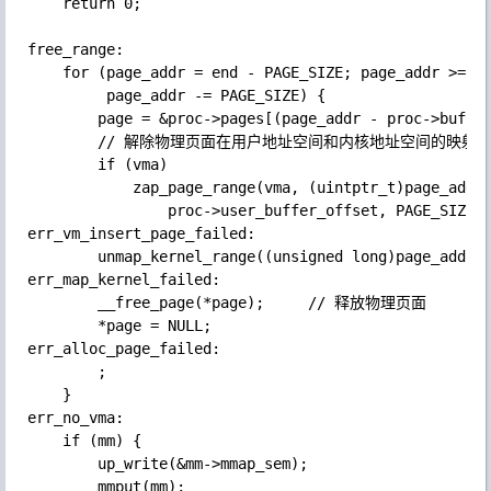
    return 0;

free_range:

    for (page_addr = end - PAGE_SIZE; page_addr >= st
         page_addr -= PAGE_SIZE) {

        page = &proc->pages[(page_addr - proc->buffer
        // 解除物理页面在用户地址空间和内核地址空间的映射

        if (vma)

            zap_page_range(vma, (uintptr_t)page_addr 
                proc->user_buffer_offset, PAGE_SIZE, 
err_vm_insert_page_failed:

        unmap_kernel_range((unsigned long)page_addr, 
err_map_kernel_failed:

        __free_page(*page);     // 释放物理页面

        *page = NULL;

err_alloc_page_failed:

        ;

    }

err_no_vma:

    if (mm) {

        up_write(&mm->mmap_sem);

        mmput(mm);
