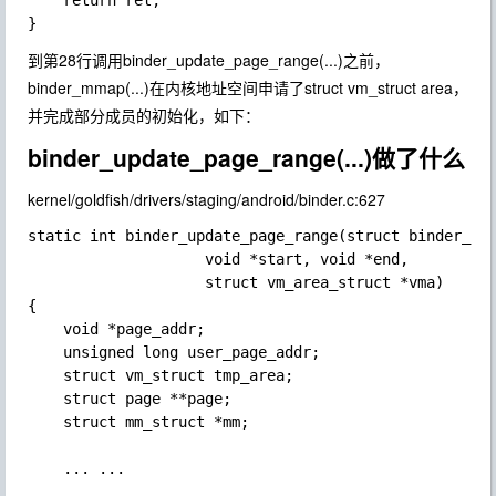
    return ret;

到第28行调用binder_update_page_range(...)之前，
binder_mmap(...)在内核地址空间申请了
struct vm_struct area
，
并完成部分成员的初始化，如下：
binder_update_page_range(...)做了什么
kernel/goldfish/drivers/staging/android/binder.c:627
static int binder_update_page_range(struct binder_pro
                    void *start, void *end,

                    struct vm_area_struct *vma)

{

    void *page_addr;

    unsigned long user_page_addr;

    struct vm_struct tmp_area;

    struct page **page;

    struct mm_struct *mm;

    ... ...
