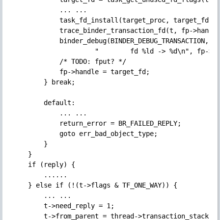
            ... ...

            task_fd_install(target_proc, target_fd, f
            trace_binder_transaction_fd(t, fp->handle
            binder_debug(BINDER_DEBUG_TRANSACTION,

                     "        fd %ld -> %d\n", fp->ha
            /* TODO: fput? */

            fp->handle = target_fd;

        } break;

        default:

            ... ...

            return_error = BR_FAILED_REPLY;

            goto err_bad_object_type;

        }

    }

    if (reply) {

        ......

    } else if (!(t->flags & TF_ONE_WAY)) {

        ... ...

        t->need_reply = 1;

        t->from_parent = thread->transaction_stack;
