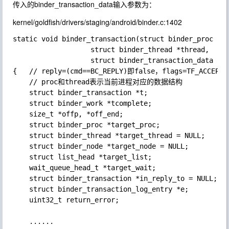
传入的
binder_transaction_data
输入参数为：
kernel/goldfish/drivers/staging/android/binder.c:1402
static void binder_transaction(struct binder_proc *pr
                   struct binder_thread *thread,

                   struct binder_transaction_data *tr
{   // reply=(cmd==BC_REPLY)即false，flags=TF_ACCEPT_F
    // proc和thread表示当前进程对应的数据结构

    struct binder_transaction *t;

    struct binder_work *tcomplete;

    size_t *offp, *off_end;

    struct binder_proc *target_proc;

    struct binder_thread *target_thread = NULL;

    struct binder_node *target_node = NULL;

    struct list_head *target_list;

    wait_queue_head_t *target_wait;

    struct binder_transaction *in_reply_to = NULL;

    struct binder_transaction_log_entry *e;

    uint32_t return_error;

    ......
