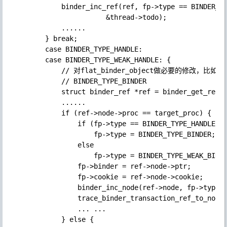
            binder_inc_ref(ref, fp->type == BINDER_TY
                       &thread->todo);

            ......

        } break;

        case BINDER_TYPE_HANDLE:

        case BINDER_TYPE_WEAK_HANDLE: { 

            // 对flat_binder_object做必要的修改，比如将BI
            // BINDER_TYPE_BINDER

            struct binder_ref *ref = binder_get_ref(p
            ......

            if (ref->node->proc == target_proc) {

                if (fp->type == BINDER_TYPE_HANDLE)

                    fp->type = BINDER_TYPE_BINDER;

                else

                    fp->type = BINDER_TYPE_WEAK_BINDE
                fp->binder = ref->node->ptr;

                fp->cookie = ref->node->cookie;

                binder_inc_node(ref->node, fp->type =
                trace_binder_transaction_ref_to_node(
                ... ...

            } else {
