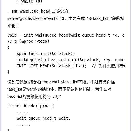
__init_waitqueue_head(...)
定义在
kernel/goldfish/kernel/wait.c:13，主要完成了对task_list字段的初
始化：
void __init_waitqueue_head(wait_queue_head_t *q, cons
// q=(&proc->todo)

{

    spin_lock_init(&q->lock);

    lockdep_set_class_and_name(&q->lock, key, name);

    INIT_LIST_HEAD(&q->task_list);  // 为什么使用符号
说到底还是初始化proc->wait->task_list字段。不过有点奇怪
task_list是wait内的结构体，而不是结构体指针，为什么对
task_list的提领使用符号
->
呢？
struct binder_proc {

    ......

    wait_queue_head_t wait;

    ......
