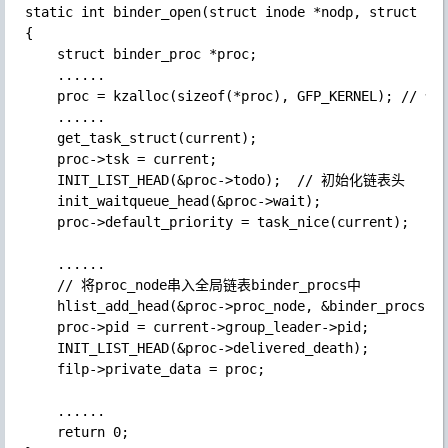
static int binder_open(struct inode *nodp, struct fil
{

    struct binder_proc *proc;

    ......

    proc = kzalloc(sizeof(*proc), GFP_KERNEL); // 
    ......

    get_task_struct(current);

    proc->tsk = current;

    INIT_LIST_HEAD(&proc->todo);  // 初始化链表头

    init_waitqueue_head(&proc->wait);   

    proc->default_priority = task_nice(current);

    ......

    // 将proc_node串入全局链表binder_procs中

    hlist_add_head(&proc->proc_node, &binder_procs); 
    proc->pid = current->group_leader->pid;

    INIT_LIST_HEAD(&proc->delivered_death);

    filp->private_data = proc;

    ......

    return 0;
