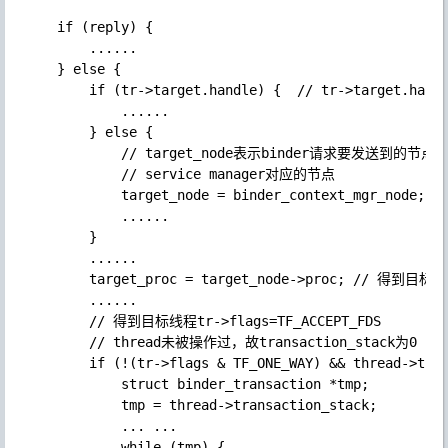
    if (reply) {

        ......

    } else {

        if (tr->target.handle) {  // tr->target.handl
            ......

        } else {

            // target_node表示binder请求要发送到的节点
            // service manager对应的节点

            target_node = binder_context_mgr_node; 

            ......

        }

        ......

        target_proc = target_node->proc; // 得到目标进
        ......

        // 得到目标线程tr->flags=TF_ACCEPT_FDS

        // thread未被操作过，故transaction_stack为0

        if (!(tr->flags & TF_ONE_WAY) && thread->tran
            struct binder_transaction *tmp;

            tmp = thread->transaction_stack;

            ... ...

            while (tmp) {
