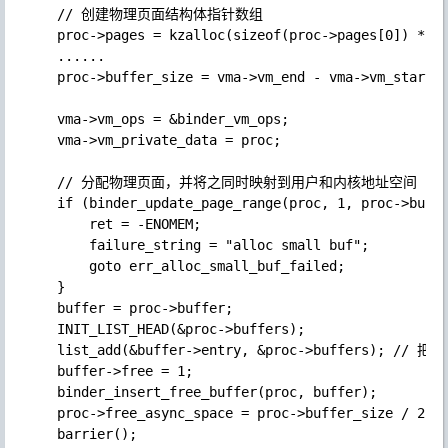
    // 创建物理页面结构体指针数组

    proc->pages = kzalloc(sizeof(proc->pages[0]) * ((
    ......

    proc->buffer_size = vma->vm_end - vma->vm_start;

    vma->vm_ops = &binder_vm_ops;

    vma->vm_private_data = proc;

    // 分配物理页面，并将之同时映射到用户和内核地址空间

    if (binder_update_page_range(proc, 1, proc->buffe
        ret = -ENOMEM;

        failure_string = "alloc small buf";

        goto err_alloc_small_buf_failed;

    }

    buffer = proc->buffer;

    INIT_LIST_HEAD(&proc->buffers);

    list_add(&buffer->entry, &proc->buffers); // 把
    buffer->free = 1;

    binder_insert_free_buffer(proc, buffer);

    proc->free_async_space = proc->buffer_size / 2;

    barrier();
