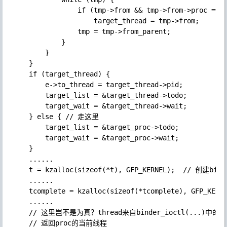
                if (tmp->from && tmp->from->proc == t
                    target_thread = tmp->from;

                tmp = tmp->from_parent;

            }

        }

    }

    if (target_thread) {

        e->to_thread = target_thread->pid;

        target_list = &target_thread->todo;

        target_wait = &target_thread->wait;

    } else { // 走这里

        target_list = &target_proc->todo;

        target_wait = &target_proc->wait;

    }

    ......

    t = kzalloc(sizeof(*t), GFP_KERNEL);  // 创建bind
    ......

    tcomplete = kzalloc(sizeof(*tcomplete), GFP_KE
    ......

    // 这里岂不是为真？thread来自binder_ioctl(...)中的binde
    // 返回proc的当前线程
