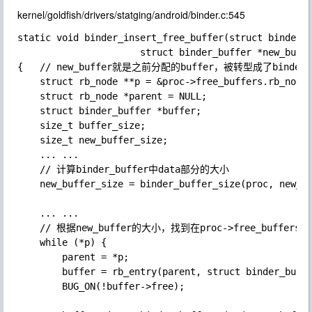
kernel/goldfish/drivers/statging/android/binder.c:545
static void binder_insert_free_buffer(struct binder_p
                      struct binder_buffer *new_buffe
{   // new_buffer就是之前分配的buffer，被转型成了binder_bu
    struct rb_node **p = &proc->free_buffers.rb_node;
    struct rb_node *parent = NULL;

    struct binder_buffer *buffer;

    size_t buffer_size;

    size_t new_buffer_size;

    ... ...

    // 计算binder_buffer中data部分的大小

    new_buffer_size = binder_buffer_size(proc, new_bu
    ... ...

    // 根据new_buffer的大小，找到在proc->free_buff
    while (*p) {

        parent = *p;

        buffer = rb_entry(parent, struct binder_buffe
        BUG_ON(!buffer->free);
