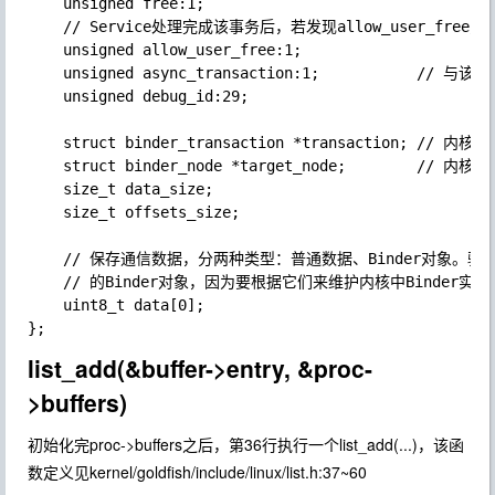
    unsigned free:1;

    // Service处理完成该事务后，若发现allow_user_fr
    unsigned allow_user_free:1;         

    unsigned async_transaction:1;           
    unsigned debug_id:29;

    struct binder_transaction *transaction; /
    struct binder_node *target_node;        /
    size_t data_size;

    size_t offsets_size;

    // 保存通信数据，分两种类型：普通数据、Binder对象。
    // 的Binder对象，因为要根据它们来维护内核中Binder实
    uint8_t data[0];                        

list_add(&buffer->entry, &proc-
>buffers)
初始化完proc->buffers之后，第36行执行一个list_add(...)，该函
数定义见kernel/goldfish/include/linux/list.h:37~60