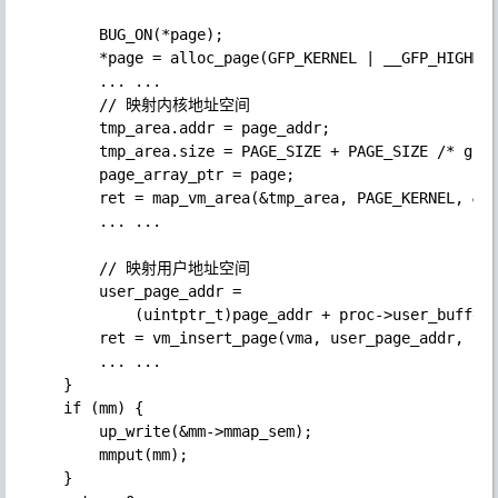
        BUG_ON(*page);

        *page = alloc_page(GFP_KERNEL | __GFP_HIGHMEM
        ... ...

        // 映射内核地址空间

        tmp_area.addr = page_addr;

        tmp_area.size = PAGE_SIZE + PAGE_SIZE /* guar
        page_array_ptr = page;

        ret = map_vm_area(&tmp_area, PAGE_KERNEL, &pa
        ... ...

        // 映射用户地址空间

        user_page_addr =

            (uintptr_t)page_addr + proc->user_buffer_
        ret = vm_insert_page(vma, user_page_addr, pag
        ... ...

    }

    if (mm) {

        up_write(&mm->mmap_sem);

        mmput(mm);

    }
