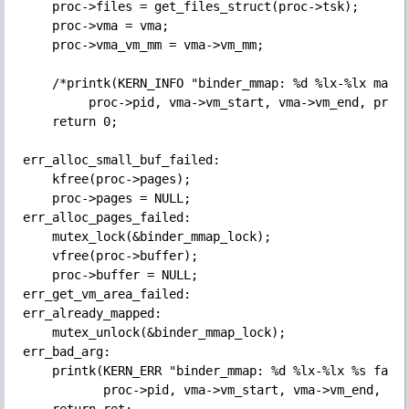
    proc->files = get_files_struct(proc->tsk);

    proc->vma = vma;

    proc->vma_vm_mm = vma->vm_mm;

    /*printk(KERN_INFO "binder_mmap: %d %lx-%lx maps 
         proc->pid, vma->vm_start, vma->vm_end, proc-
    return 0;

err_alloc_small_buf_failed:

    kfree(proc->pages);

    proc->pages = NULL;

err_alloc_pages_failed:

    mutex_lock(&binder_mmap_lock);

    vfree(proc->buffer);

    proc->buffer = NULL;

err_get_vm_area_failed:

err_already_mapped:

    mutex_unlock(&binder_mmap_lock);

err_bad_arg:

    printk(KERN_ERR "binder_mmap: %d %lx-%lx %s faile
           proc->pid, vma->vm_start, vma->vm_end, fai