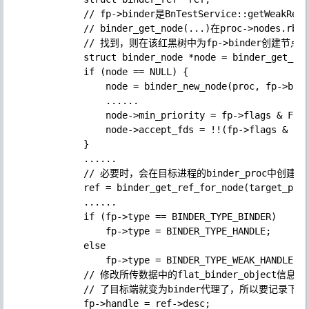
            // fp->binder是BnTestService::getWeakRe
            // binder_get_node(...)在proc->nodes.r
            // 找到，则在该红黑树中为fp->binder创建节点

            struct binder_node *node = binder_get_nod
            if (node == NULL) {

                node = binder_new_node(proc, fp->bind
                ......

                node->min_priority = fp->flags & FLAT
                node->accept_fds = !!(fp->flags & FLA
            }

            ......

            // 必要时，会在目标进程的binder_proc中创建对
            ref = binder_get_ref_for_node(target_proc
            ......

            if (fp->type == BINDER_TYPE_BINDER)

                fp->type = BINDER_TYPE_HANDLE;

            else

                fp->type = BINDER_TYPE_WEAK_HANDLE;

            // 修改所传数据中的flat_binder_object信息
            // 了目标端就变为binder代理了，所以要记录下bi
            fp->handle = ref->desc;
