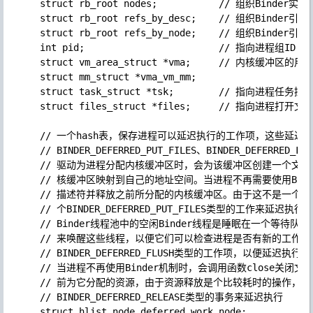
    struct rb_root nodes;           // 组织Binde
    struct rb_root refs_by_desc;    // 组织Binde
    struct rb_root refs_by_node;    // 组织Binde
    int pid;                        // 指向进程组ID

    struct vm_area_struct *vma;     // 内核缓
    struct mm_struct *vma_vm_mm;

    struct task_struct *tsk;        // 指向进程任务控制
    struct files_struct *files;     // 指向进程打开
    // 一个hash表，保存进程可以延迟执行的工作项，这些延迟
    // BINDER_DEFERRED_PUT_FILES、BINDER_DEFERRED_FLU
    // 驱动为进程分配内核缓冲区时，会为该缓冲区创建一个文
    // 核缓冲区映射到自己的地址空间。当进程不再需要使用Bin
    // 描述符并释放之前所分配的内核缓冲区。由于这不是一个
    // 个BINDER_DEFERRED_PUT_FILES类型的工作来延迟执行；
    // Binder线程池中的空闲Binder线程是睡眠在一个等待队
    // 来唤醒这些线程，以便它们可以检查进程是否有新的工作
    // BINDER_DEFERRED_FLUSH类型的工作项，以便延迟执行
    // 当进程不再使用Binder机制时，会调用函数close关闭文件/
    // 前为它分配的资源，由于资源释放是个比较耗时的操作，驱
    // BINDER_DEFERRED_RELEASE类型的事务来延迟执行

    struct hlist_node deferred_work_node;
