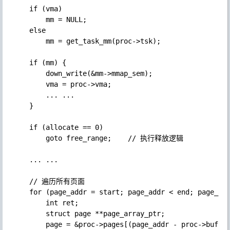
    if (vma)

        mm = NULL;

    else

        mm = get_task_mm(proc->tsk);

    if (mm) {

        down_write(&mm->mmap_sem);

        vma = proc->vma;

        ... ...

    }

    if (allocate == 0) 

        goto free_range;    // 执行释放逻辑

    ... ...

    // 遍历所有页面

    for (page_addr = start; page_addr < end; page_add
        int ret;

        struct page **page_array_ptr;

        page = &proc->pages[(page_addr - proc->buffer