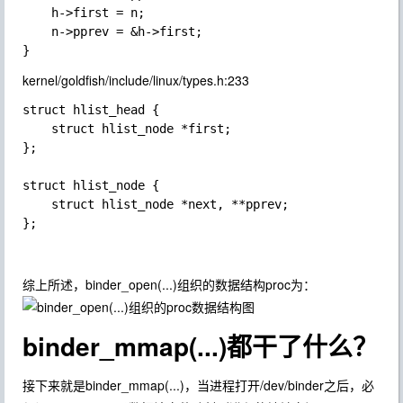
    h->first = n;

    n->pprev = &h->first;

kernel/goldfish/include/linux/types.h:233
struct hlist_head {

    struct hlist_node *first;

};

struct hlist_node {

    struct hlist_node *next, **pprev;

综上所述，binder_open(...)组织的数据结构proc为：
binder_mmap(...)都干了什么？
接下来就是binder_mmap(...)，当进程打开/dev/binder之后，必