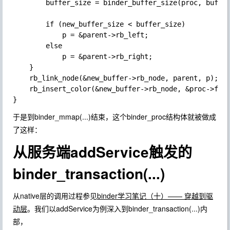
        buffer_size = binder_buffer_size(proc, buffer
        if (new_buffer_size < buffer_size)

            p = &parent->rb_left;

        else

            p = &parent->rb_right;

    }

    rb_link_node(&new_buffer->rb_node, parent, p);

    rb_insert_color(&new_buffer->rb_node, &proc->free
于是到binder_mmap(...)结束，这个binder_proc结构体就被做成
了这样：
从服务端addService触发的
binder_transaction(...)
从native层的调用过程参见
binder学习笔记（十）—— 穿越到驱
动层
。我们以addService为例深入到binder_transaction(...)内
部，