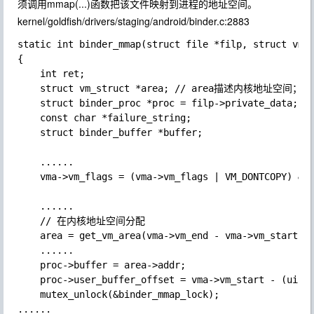
须调用mmap(...)函数把该文件映射到进程的地址空间。
kernel/goldfish/drivers/staging/android/binder.c:2883
static int binder_mmap(struct file *filp, struct vm_a
{

    int ret;

    struct vm_struct *area; // area描述内核地址空间
    struct binder_proc *proc = filp->private_data;

    const char *failure_string;

    struct binder_buffer *buffer;

    ......

    vma->vm_flags = (vma->vm_flags | VM_DONTCOPY) & ~
    ......

    // 在内核地址空间分配

    area = get_vm_area(vma->vm_end - vma->vm_start, V
    ......

    proc->buffer = area->addr;

    proc->user_buffer_offset = vma->vm_start - (uintp
    mutex_unlock(&binder_mmap_lock);

......
