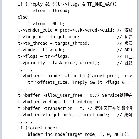
    if (!reply && !(tr->flags & TF_ONE_WAY)) 

        t->from = thread;

    else

        t->from = NULL;

    t->sender_euid = proc->tsk->cred->euid; // 源线程
    t->to_proc = target_proc;               // 
    t->to_thread = target_thread;           // 
    t->code = tr->code;                     // ADD_SE
    t->flags = tr->flags;                   // TF_ACC
    t->priority = task_nice(current);       // 源线
    ... ...

    t->buffer = binder_alloc_buf(target_proc, tr->dat
        tr->offsets_size, !reply && (t->flags & TF_ON
    ......

    t->buffer->allow_user_free = 0;// Servi
    t->buffer->debug_id = t->debug_id;

    t->buffer->transaction = t; // 缓冲区正交给哪个事务
    t->buffer->target_node = target_node;   //
    ......

    if (target_node)

        binder_inc_node(target_node, 1, 0, NULL);
