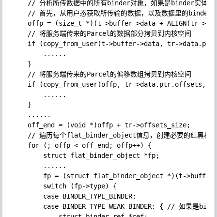
    // 分析所传数据中的所有binder对象，如果是binder实
    // 首先，从用户态获取所传输的数据，以及数据里的binder
    offp = (size_t *)(t->buffer->data + ALIGN(tr->dat
    // 将服务端传来的Parcel的数据部分拷贝到内核空间

    if (copy_from_user(t->buffer->data, tr->data.ptr.
        ......

    }

    // 将服务端传来的Parcel的偏移数组拷贝到内核空间

    if (copy_from_user(offp, tr->data.ptr.offsets, tr
        ......

    }

    ......

    off_end = (void *)offp + tr->offsets_size;

    // 遍历每个flat_binder_object信息，创建必要的红黑树节
    for (; offp < off_end; offp++) {

        struct flat_binder_object *fp;

        ......

        fp = (struct flat_binder_object *)(t->buffer-
        switch (fp->type) {

        case BINDER_TYPE_BINDER:

        case BINDER_TYPE_WEAK_BINDER: { // 如果是bind
            struct binder_ref *ref;
