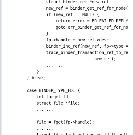
                struct binder_ref *new_ref;

                new_ref = binder_get_ref_for_node(tar
                if (new_ref == NULL) {

                    return_error = BR_FAILED_REPLY;

                    goto err_binder_get_ref_for_node_
                }

                fp->handle = new_ref->desc;

                binder_inc_ref(new_ref, fp->type == B
                trace_binder_transaction_ref_to_ref(t
                                    new_ref);

                ... ...

            }

        } break;

        case BINDER_TYPE_FD: {

            int target_fd;

            struct file *file;

            ... ...

            file = fget(fp->handle);

            ... ...

            target_fd = task_get_unused_fd_flags(targ