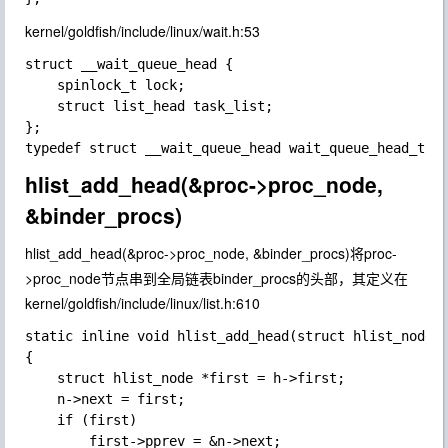
kernel/goldfish/include/linux/wait.h:53
struct __wait_queue_head {

    spinlock_t lock;

    struct list_head task_list;

};

hlist_add_head(&proc->proc_node,
&binder_procs)
hlist_add_head(&proc->proc_node, &binder_procs)
将proc-
>proc_node节点串到全局链表binder_procs的头部，其定义在
kernel/goldfish/include/linux/list.h:610
static inline void hlist_add_head(struct hlist_node *
{

    struct hlist_node *first = h->first;

    n->next = first;

    if (first)

        first->pprev = &n->next;
