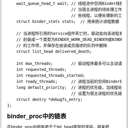
    wait_queue_head_t wait; // 线程池中空闲Bind
                            // 当宿主进程的待处
                            // 些线程，以便处理新的工作项
    struct binder_stats stats;  // 用来统计进程数据

    // 当进程所引用的Service组件死亡时，驱动会向该进程
    // 封装成一个类型为BINDER_WORK_DEAD_BINDER或BINDER_WOR
    // 的工作项，并保存在由该成员描述的队列中删除

    struct list_head delivered_death;  

    int max_threads;        // 驱动程序最多可以主动
    int requested_threads;

    int requested_threads_started;

    int ready_threads;      // 进程当前的空闲Binder线程
    long default_priority;  // 进程的优先级，当
                            // 设置为宿主进程的优先级

    struct dentry *debugfs_entry;

binder_proc中的链表
在binder_proc内部有若干个list_head类型的字段，用来把