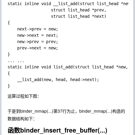
static inline void __list_add(struct list_head *new,

                  struct list_head *prev,

                  struct list_head *next)

{

    next->prev = new;

    new->next = next;

    new->prev = prev;

    prev->next = new;

}

... ...

static inline void list_add(struct list_head *new, st
{

    __list_add(new, head, head->next);

运算过程如下图：
于是到
binder_mmap(...)
第37行为止，binder_mmap(...)构造的
数据结构如下：
函数binder_insert_free_buffer(...)