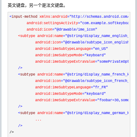
英文键盘，另一个是法文键盘。
<
input-method 
xmlns:android
="http://schemas.android.com/apk
        android:settingsActivity
="com.example.softkeyboard.
        android:icon
="@drawable/ime_icon"
    <subtype android:name
="@string/display_name_english_key
            android:icon
="@drawable/subtype_icon_english_ke
            android:imeSubtypeLanguage
="en_US"
            android:imeSubtypeMode
="keyboard"
            android:imeSubtypeExtraValue
="somePrivateOption
/>
<
subtype 
android:name
="@string/display_name_french_keyb
            android:icon
="@drawable/subtype_icon_french_key
            android:imeSubtypeLanguage
="fr_FR"
            android:imeSubtypeMode
="keyboard"
            android:imeSubtypeExtraValue
="foobar=30,someInt
/>
<
subtype 
android:name
="@string/display_name_german_keyb
            ...

/>
/>