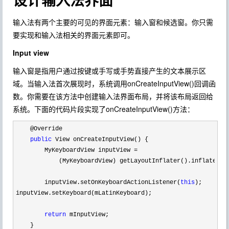
输入法有两个主要的可见的界面元素：输入窗和候选窗。你只需
要实现和输入法相关的界面元素即可。
Input view
输入窗是指用户通过按键或手写或手势直接产生的文本展示区
域。当输入法首次展现时，系统调用onCreateInputView()回调函
数。你需要在该方法中创建输入法界面布局，并将该布局返回给
系统。下面的代码片段实现了onCreateInputView()方法：
    @Override

public
 View onCreateInputView() {

        MyKeyboardView inputView 
=
            (MyKeyboardView) getLayoutInflater().inflate( R
        inputView.setOnKeyboardActionListener(
this
);

inputView.setKeyboard(mLatinKeyboard);

return
 mInputView;

    }