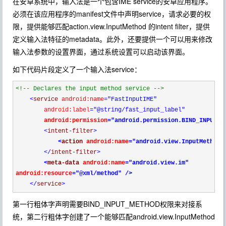
在安卓系统中，输入法是一个包含IME service的安卓应用程序。
必须在该应用程序的manifest文件中声明service，请求必要的权
限，提供能够匹配
action.view.InputMethod
的intent filter，提供
定义输入法特征的metadata。此外，还要提供一个可以用来修改
输入法参数的设置界面，通过系统设置可以启动该界面。
如下代码片段定义了一个输入法service：
<!--
 Declares the input method service 
-->
<
service 
android:name
="FastInputIME"
        android:label
="@string/fast_input_label"
        android:permission
="android.permission.BIND_INPUT_M
<
intent-filter
>
<
action 
android:name
="android.view.InputMethod"
</
intent-filter
>
<
meta-data 
android:name
="android.view.im"
android:resource
="@xml/method"
/>
</
service
>
第一行粗体字声明需要BIND_INPUT_METHOD权限来对接系
统，第二行粗体字创建了一个能够匹配android.view.InputMethod