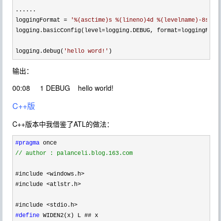
......

loggingFormat 
= 
'
%(asctime)s %(lineno)4d %(levelname)-8s %(
logging.basicConfig(level
=logging.DEBUG, format=loggingForm
logging.debug(
'
hello word!
'
)
输出：
00:08 1 DEBUG hello world!
C++版
C++版本中我借鉴了ATL的做法：
#pragma
//
 author : palanceli.blog.163.com
#include 
<windows.h>
#include 
<atlstr.h>
#include 
#define