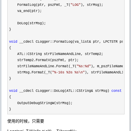
    FormatLog(ptr, pszFmt, _T(
"
LOG
"
), strMsg);

    va_end(ptr);

    DoLog(strMsg);

}

void
 __cdecl CLogger::FormatLog(va_list& ptr, LPCTSTR pszFm
{

    ATL::CString strFileNameAndLine, strTemp2;

    strTemp2.FormatV(pszFmt, ptr);

    strFileNameAndLine.Format(_T(
"
%s:%d
"
), m_pszFileName, m_
    strMsg.Format(_T(
"
%-16s %3s %s\n
"
), strFileNameAndLine, 
}

void
 __cdecl CLogger::DoLog(ATL::CString& strMsg) 
const
{

    OutputDebugStringW(strMsg);

}
使用的时候，只需要