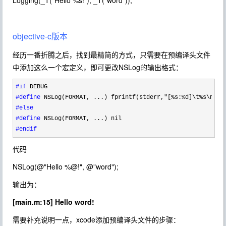
Logging(_T("Hello %s!"), _T("word"));
objective-c版本
经历一番折腾之后，找到最精简的方式，只需要在预编译头文件
中添加这么一个宏定义，即可更改NSLog的输出格式：
#if
#define
#else
#define
#endif
代码
NSLog
(
@"Hello %@!"
,
@"word"
);
输出为：
[main.m:15]
Hello word!
需要补充说明一点，xcode添加预编译头文件的步骤：