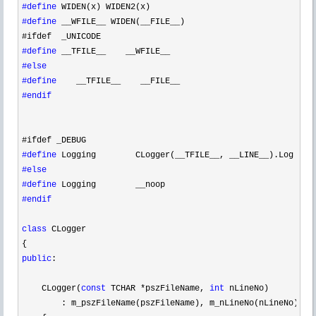
#define
#define
 __WFILE__ WIDEN(__FILE__)
#define
#else
#define
#endif
#define
#else
#define
#endif
class
 CLogger

public
:    

    CLogger(
const
 TCHAR *pszFileName, 
int
 nLineNo)

        : m_pszFileName(pszFileName), m_nLineNo(nLineNo)
