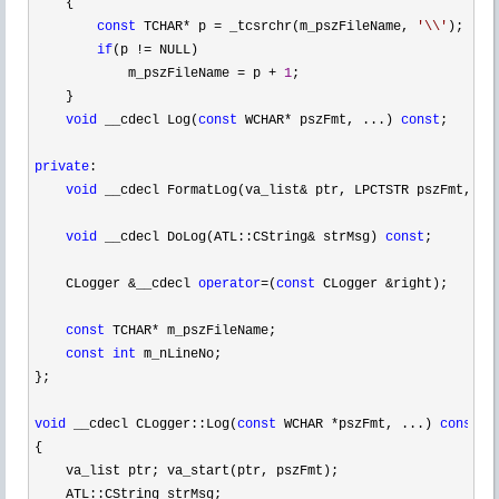
    {

const
 TCHAR* p = _tcsrchr(m_pszFileName, 
'
\\
'
);

if
(p !=
 NULL)

            m_pszFileName 
= p + 
1
;

    }

void
 __cdecl Log(
const
 WCHAR* pszFmt, ...) 
const
;

private
:

void
 __cdecl FormatLog(va_list& ptr, LPCTSTR pszFmt, LP
void
 __cdecl DoLog(ATL::CString& strMsg) 
const
;

    CLogger 
&__cdecl 
operator
=(
const
 CLogger &
right);

const
 TCHAR*
 m_pszFileName;

const
int
 m_nLineNo;

};

void
 __cdecl CLogger::Log(
const
 WCHAR *pszFmt, ...) 
const
{

    va_list ptr; va_start(ptr, pszFmt);

    ATL::CString strMsg;
