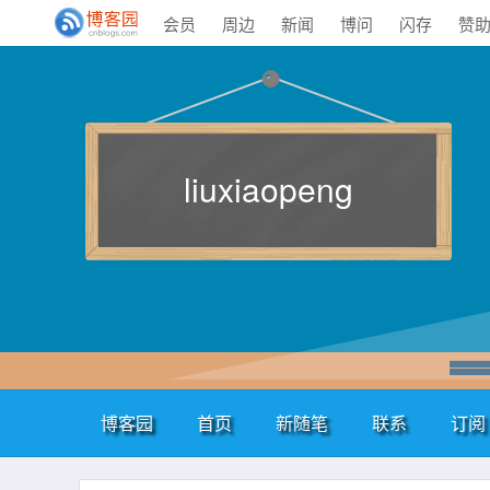
会员
周边
新闻
博问
闪存
赞
liuxiaopeng
博客园
首页
新随笔
联系
订阅