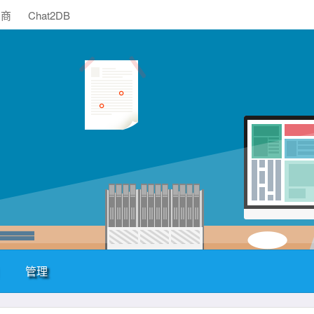
助商
Chat2DB
管理