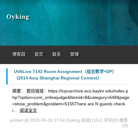
Oyking
博客园
首页
联系
管理
UVALive 7143 Room Assignment（组合数学+DP）
（2014 Asia Shanghai Regional Contest）
摘要： 题目链接：https://icpcarchive.ecs.baylor.edu/index.p
hp?option=com_onlinejudge&Itemid=8&category=648&page
=show_problem&problem=5155There are N guests check
i...
阅读全文
posted @ 2015-05-16 17:54 Oyking
阅读(1151)
评论(0)
推荐
(0)