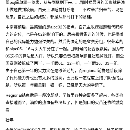
份poj简单题一览表，从头到尾刷下来……那时候最深的印象就是晚
上做题做到凌晨，白天上课睡觉打呼噜……不过辛苦归辛苦，现在
想来，自己之后的成就，都是从那时打下的基础。
中南赛前后，最感谢的是alpc02的指点。自己主攻模拟题和代码能
力的定位，也是在02的影响下的。后来暑假集训的时候，也是靠着
自己的代码能力勉强过关的。然后先决定的是省赛分组，很荣幸的
和alpc05、16两头大牛分在了一起。那时候的配合很默契，因为有
05这样的算法超人在，所以只要负责把简单题目处理掉就好。而全
国赛则被拆成了两半，一半跟01、12一组，一半跟16、33一组。
由于自己第一年的实力实在是够差劲的，而regional前拼题阶段除
了代码能力外也没有太多的提高，因此也一定程度上拖了队伍的后
腿。所以第一年能拿到一银一铜，已经是天大的幸运了。
Regional结束后是一段冷却期，学校里各种杂事多了起来，各类检
查接踵而至。满腔的热血有些冷却了，但是胸口的火苗还依稀燃烧
着……
壮年