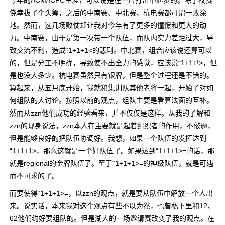
今年的ACM/ICPC生涯，可以说是在一片打击中起步的。除了校赛
侥幸拔了个头筹，之后的中南赛、中北赛、杭电赛都可谓一败涂
地。然而，这几场败仗却让我对今年有了更多的憧憬和更大的动
力。中南赛，由于是第一次带一个队伍，而队内实力差距过大，导
致交流不利，造成“1+1+1<的悲剧。中北赛，组合应该说还算可以
的，但是分工不明确，导致使不出全力的感觉，应该说“1+1+!>，但
是也没大多少。杭电赛虽然只有银牌，但是整个过程还是不错的。
算起来，从五月底开始，我就和集训队其他老将一起，开始了对如
何组队的大讨论。按照以前的观点，组队主要是看算法面的互补。
然而从zzn他们成功的经验看来，并不仅仅是这样。从我的了解和
zzn的现身说法，zzn本人在主要就是起着组织者的作用，不敲题，
但是能够良好的把队伍协调好。我想，如果一个队伍的发挥达到
“1+1+1>，那么这就是一个好队伍了。如果达到“1+1+1>=的话，那
就是regional的金牌队伍了。至于“1+1+1>=的神级队伍，就是可遇
而不可求的了。
而要使得“1+1+1>=，以zzn的观点，就是要从队伍中解放一个人出
来。说实话，本来我对这个观点有些不以为然，也曾私下里和12、
62他们约好要组队的。但是湖大的一场邀请赛改变了我的观点。在