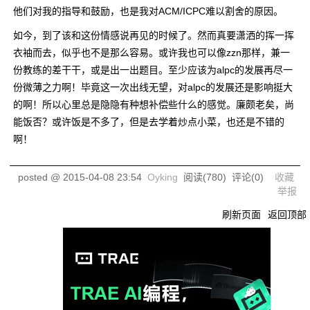
他们对我的指导和鼓励，也是我对ACM/ICPC难以割舍的原因。
如今，到了该和这份情感说再见的时候了。然而真要潇洒的挥一挥
衣袖而去，似乎也不是那么容易。或许我也可以像zzn那样，兼一
份教练的差干干，或是出一出题目。至少应该为alpc的发展再尽一
份微薄之力啊！毕竟这一次出线无望，对alpc的发展还是影响挺大
的啊！所以心里总是隐隐有种想补偿些什么的感觉。廉颇老矣，尚
能饭否？或许饭是不多了，但是去学着炒点小菜，也还是不错的
啊！
posted @
2015-04-08 23:54
Oyking
阅读(
780
) 评论(
0
)
收藏
举报
刷新页面
返回顶部