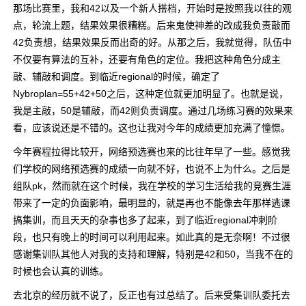
那场比赛里，我和42以及一个新人搭档，开始时是按照我以往的观
点，轮流上题，结果效果很糟糕。后来鬼使神差的改成我负责敲而
42负责想，结果效果反而出奇的好。从那之后，我就觉得，队伍中
不仅要有算法的互补，还要有角色的定位。我把这种角色分成主
敲、辅敲和调度。到临近regional的时候，确定了
Nybroplan=55+42+50之后，这种定位就更加明显了。也就是说，
我是主敲，50是辅敲，而42则负责调度。通过几场练习赛的效果来
看，应该说还是不错的。这也让我对今年的成绩更加充满了憧憬。
今年赛程拉得比较开，网络预选赛也来的比往年早了一些。感觉我
们学校的网络预选赛的成绩一向就不好，也说不上为什么。之后是
组队pk，然而就在这个时候，我在学校的学习生活给我的竞赛生涯
带来了一定的负面影响，最明显的，就是再也不能像去年那样逃课
搞集训，而且天天的杂事也多了起来，到了临近regional冲刺阶
段，也只有晚上的时间可以利用起来。如此真的是无奈啊！不过很
感谢集训队其他人对我的支持和理解，特别是42和50，当我不在的
时候也会认真的训练。
去北京的经历就不说了，反正也有过总结了。后来受集训队委托去