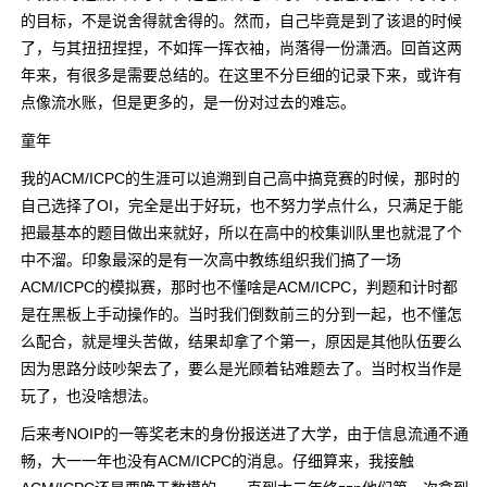
的目标，不是说舍得就舍得的。然而，自己毕竟是到了该退的时候
了，与其扭扭捏捏，不如挥一挥衣袖，尚落得一份潇洒。回首这两
年来，有很多是需要总结的。在这里不分巨细的记录下来，或许有
点像流水账，但是更多的，是一份对过去的难忘。
童年
我的ACM/ICPC的生涯可以追溯到自己高中搞竞赛的时候，那时的
自己选择了OI，完全是出于好玩，也不努力学点什么，只满足于能
把最基本的题目做出来就好，所以在高中的校集训队里也就混了个
中不溜。印象最深的是有一次高中教练组织我们搞了一场
ACM/ICPC的模拟赛，那时也不懂啥是ACM/ICPC，判题和计时都
是在黑板上手动操作的。当时我们倒数前三的分到一起，也不懂怎
么配合，就是埋头苦做，结果却拿了个第一，原因是其他队伍要么
因为思路分歧吵架去了，要么是光顾着钻难题去了。当时权当作是
玩了，也没啥想法。
后来考NOIP的一等奖老末的身份报送进了大学，由于信息流通不通
畅，大一一年也没有ACM/ICPC的消息。仔细算来，我接触