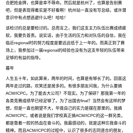
合肥抢金牌，也算是幸不辱命。然后就是杭州了，也算是告别赛
吧，但是表现得着实是不好看啊！杭州站一直没有写总结，或许潜
意识中有点想逃避什么吧！哈哈！
该检讨的总是要检讨的。总而言之，我们这支主力队伍比赛成绩疲
软，我要负首责。说实话，由于生活的压力和对队伍的自信，我在
临近regional时的努力程度是要远远低于上一年的。而真正到了赛
场上，我参加过一届regional的经验也没有为这支年轻的队伍带来
足够的有益的指导。
暮年
人生五十年，如此算来，两年的时间，也算是有够长了的。回首这
两年走过的路，欢笑还是居多的。有很多朋友问我，为什么要搞
ACM/ICPC。为了能去大公司？不现实。为了保研？那我第一年的
各类竞赛成绩早已经足够了。为了出国去final？当然会有这样的梦
想，但是一直也期望不大，毕竟自己的实力是摆在那里的。我搞
ACM/ICPC，或者说是我们学校真正搞ACM/ICPC的这一群另类，
都是靠着一腔的热血在奋斗的。我最感动的，就是这种忘我奋斗的
精神。而且ACM/ICPC的过程中，认识了很多的志同道合的朋友，