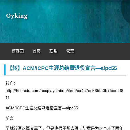
Oyking
博客园
首页
联系
管理
【转】ACM/ICPC生涯总结暨退役宣言—alpc55
转自：
http://hi.baidu.com/accplaystation/item/ca4c2ec565fa0b7fced4f8
11
ACM/ICPC生涯总结暨退役宣言—alpc55
前言
早就该写这篇文章了，但是也很不想去写。毕竟是为之奋斗了两年