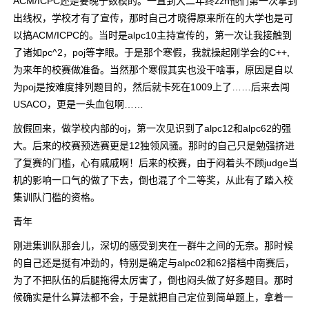
ACM/ICPC还是要晚于数模的。一直到大二年终zzn他们第一次拿到
出线权，学校才有了宣传，那时自己才晓得原来所在的大学也是可
以搞ACM/ICPC的。当时是alpc10主持宣传的，第一次让我接触到
了诸如pc^2，poj等字眼。于是那个寒假，我就操起刚学会的C++,
为来年的校赛做准备。当然那个寒假其实也没干啥事，原因是自以
为poj是按难度排列题目的，然后就卡死在1009上了……后来去闯
USACO，更是一头血包啊……
放假回来，做学校内部的oj，第一次见识到了alpc12和alpc62的强
大。后来的校赛预选赛更是12独领风骚。那时的自己只是勉强挤进
了复赛的门槛，心有戚戚啊！后来的校赛，由于闷着头不顾judge当
机的影响一口气的做了下去，倒也混了个二等奖，从此有了踏入校
集训队门槛的资格。
青年
刚进集训队那会儿，深切的感受到夹在一群牛之间的无奈。那时候
的自己还是挺有冲劲的，特别是确定与alpc02和62搭档中南赛后，
为了不把队伍的后腿拖得太厉害了，倒也闷头做了好多题目。那时
候确实是什么算法都不会，于是就把自己定位到简单题上，拿着一