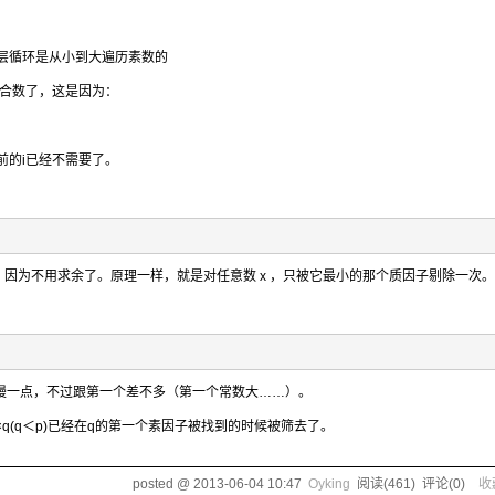
第二层循环是从小到大遍历素数的
形式的合数了，这是因为：
掉，当前的i已经不需要了。
因为不用求余了。原理一样，就是对任意数 x ，只被它最小的那个质因子剔除一次。
稍微慢一点，不过跟第一个差不多（第一个常数大……）。
p×q(q＜p)已经在q的第一个素因子被找到的时候被筛去了。
posted @
2013-06-04 10:47
Oyking
阅读(
461
) 评论(
0
)
收