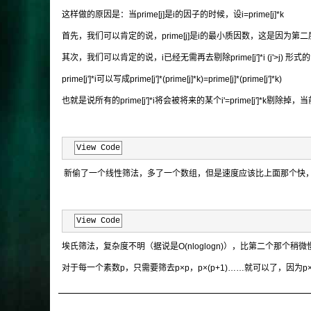
这样做的原因是：当prime[j]是i的因子的时候，设i=prime[j]*k
首先，我们可以肯定的说，prime[j]是i的最小质因数，这是因为
其次，我们可以肯定的说，i已经无需再去剔除prime[j']*i (j'>j) 
prime[j']*i可以写成prime[j']*(prime[j]*k)=prime[j]*(prime[j']*k)
也就是说所有的prime[j']*i将会被将来的某个i'=prime[j']*k剔除
View Code
新偷了一个线性筛法，多了一个数组，但是速度应该比上面那个快，
View Code
埃氏筛法，复杂度不明（据说是O(nloglogn)），比第二个那个
对于每一个素数p，只需要筛去p×p，p×(p+1)……就可以了，因为