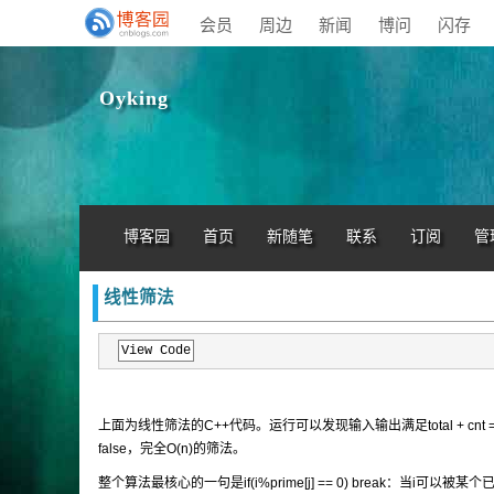
会员
周边
新闻
博问
闪存
Oyking
博客园
首页
新随笔
联系
订阅
管
线性筛法
View Code
上面为线性筛法的C++代码。运行可以发现输入输出满足total + cnt 
false，完全O(n)的筛法。
整个算法最核心的一句是if(i%prime[j] == 0) break：