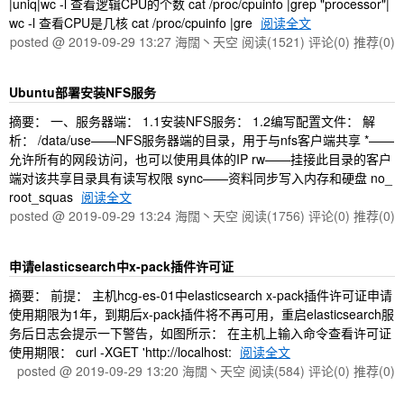
|uniq|wc -l 查看逻辑CPU的个数 cat /proc/cpuinfo |grep "processor"|
wc -l 查看CPU是几核 cat /proc/cpuinfo |gre
阅读全文
posted @ 2019-09-29 13:27 海闊丶天空
阅读(1521)
评论(0)
推荐(0)
Ubuntu部署安装NFS服务
摘要： 一、服务器端： 1.1安装NFS服务： 1.2编写配置文件： 解
析： /data/use——NFS服务器端的目录，用于与nfs客户端共享 *——
允许所有的网段访问，也可以使用具体的IP rw——挂接此目录的客户
端对该共享目录具有读写权限 sync——资料同步写入内存和硬盘 no_
root_squas
阅读全文
posted @ 2019-09-29 13:24 海闊丶天空
阅读(1756)
评论(0)
推荐(0)
申请elasticsearch中x-pack插件许可证
摘要： 前提： 主机hcg-es-01中elasticsearch x-pack插件许可证申请
使用期限为1年，到期后x-pack插件将不再可用，重启elasticsearch服
务后日志会提示一下警告，如图所示： 在主机上输入命令查看许可证
使用期限： curl -XGET 'http://localhost:
阅读全文
posted @ 2019-09-29 13:20 海闊丶天空
阅读(584)
评论(0)
推荐(0)