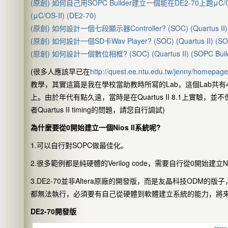
(原創) 如何自己用SOPC Builder建立一個能在DE2-70上跑μC/OS-II的Nios
(μC/OS-II) (DE2-70)
(原創) 如何設計一個七段顯示器Controller? (SOC) (Quartus II) (SOP
(原創) 如何設計一個SD卡Wav Player? (SOC) (Quartus II) (SOPC B
(原創) 如何設計一個數位相框? (SOC) (Quartus II) (SOPC Builder)
(很多人應該早已在
http://quest.ee.ntu.edu.tw/jenny/homepa
教學，其實這篇是我在學校當助教時所寫的Lab，這個Lab共有
上。由於年代有點久遠，當時是在Quartus II 8.1上實驗，並不保
者Quartus II timing的問題，請您自行調試)
為什麼要從0開始建立一個Nios II系統呢?
1.可以自行對SOPC做最佳化。
2.很多範例都是純硬體的Verilog code，需要自行從0開始建立Ni
3.DE2-70並非Altera原廠的開發版，而是友晶科技ODM的版
都無法執行，必須要有自己從硬體到軟體建立系統的能力，將來才有
DE2-70開發版