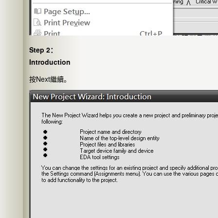
Step 2：
Introduction
按Next繼續。