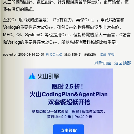
大三的邏輯設計、數位設計、計算機組織會學得更好，更有感覺，這
我有深切的體認。
至於C++呢?我的建議是：『行有餘力，再學C++』，畢竟C語言和
Verilog的重要性遠大於C++，雖然C++的物件導向泛型非常有趣，
MFC、Qt、SystemC..等也是用C++，但對於電機系大一而言，C語言
和Verilog的重要性遠大於C++，所以先將這兩科搞好比較重要。
posted on
2008-01-14 20:50
真 OO无双
阅读(
15848
) 评论(
20
)
收藏
举报
刷新页面
返回顶部