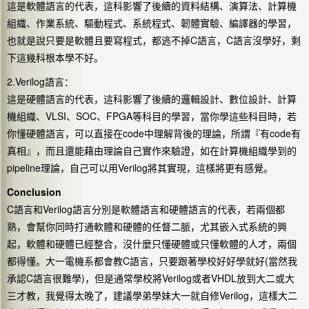
這是軟體語言的代表，這科影響了後續的資料結構、演算法、計算機
組織、作業系統、驅動程式、系統程式、韌體實驗、編譯器的學習，
也就是說只要是軟體且要寫程式，都逃不掉C語言，C語言沒學好，剩
下這幾科根本學不好。
2.Verilog語言：
這是硬體語言的代表，這科影響了後續的邏輯設計、數位設計、計算
機組織、VLSI、SOC、FPGA等科目的學習，當你學這些科目時，若
你懂硬體語言，可以直接在code中理解背後的理論，所謂『有code有
真相』，而且還能藉由理論自己實作來驗證，如在計算機組織學到的
pipeline理論，自己可以用Verilog將其實現，這樣將更有感覺。
Conclusion
C語言和Verilog語言分別是軟體語言和硬體語言的代表，若兩個都
熟，會幫你同時打通軟體和硬體的任督二脈，尤其嵌入式系統的興
起，軟體和硬體已經整合，沒什麼只懂硬體或只懂軟體的人才，兩個
都得懂。大一電機系都會教C語言，只要跟著學校好好學就好(當然我
承認C語言很難學)，但是通常學校將Verilog或者VHDL放到大二或大
三才教，我覺得太晚了，建議學弟學妹大一就自修Verilog，這樣大二