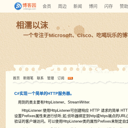
会员
周边
新闻
博问
闪存
赞
相濡以沫
一个专注于Microsoft、Cisco、吃喝玩乐的
首页
新随笔
联系
管理
订阅
C#实现一个简单的HTTP服务器。
用到的类主要有HttpListener、StreamWriter.
HttpListener:使用HttpListener可创建响应 HTTP 请求的简
设置Prefixes属性来进行侦听,如,侦听器绑定到http或https端点的U
验证的客户端访问。可以使用HttpListener类的属性Prefixes来制定自定