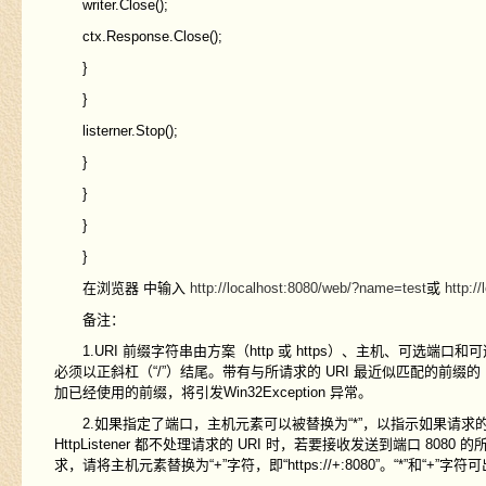
writer.Close();
ctx.Response.Close();
}
}
listerner.Stop();
}
}
}
}
在浏览器 中输入
http://localhost:8080/web/?name=test
或
http:/
备注：
1.URI 前缀字符串由方案（http 或 https）、主机、可选端口和可选路径组成
必须以正斜杠（“/”）结尾。带有与所请求的 URI 最近似匹配的前缀的 HttpLis
加已经使用的前缀，将引发Win32Exception 异常。
2.如果指定了端口，主机元素可以被替换为“*”，以指示如果请求的 UR
HttpListener 都不处理请求的 URI 时，若要接收发送到端口 8080 的所
求，请将主机元素替换为“+”字符，即“https://+:8080”。“*”和“+