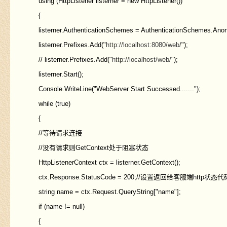
using (HttpListener listerner = new HttpListener())
{
listerner.AuthenticationSchemes = AuthenticationSchem
listerner.Prefixes.Add("
http://localhost:8080/web/
");
// listerner.Prefixes.Add("
http://localhost/web/
");
listerner.Start();
Console.WriteLine("WebServer Start Successed.......");
while (true)
{
//等待请求连接
//没有请求则GetContext处于阻塞状态
HttpListenerContext ctx = listerner.GetContext();
ctx.Response.StatusCode = 200;//设置返回给客服端http状态代
string name = ctx.Request.QueryString["name"];
if (name != null)
{