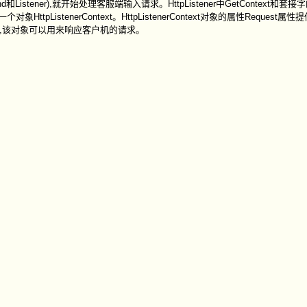
和Listener),就开始处理客服端输入请求。HttpListener中GetContext和套接字
pListenerContext。HttpListenerContext对象的属性Request
nse对象,该对象可以用来响应客户机的请求。