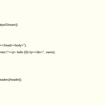
tputStream))
e></head><body>");
nter;\"><p> hello {0}</p></div>", name);
eaders[header]);