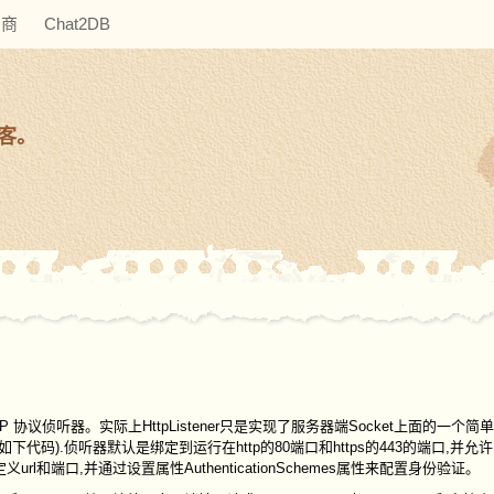
助商
Chat2DB
博客。
单 HTTP 协议侦听器。实际上HttpListener只是实现了服务器端Socket上面的一
RL(如下代码).侦听器默认是绑定到运行在http的80端口和https的443的端口,并
义url和端口,并通过设置属性AuthenticationSchemes属性来配置身份验证。