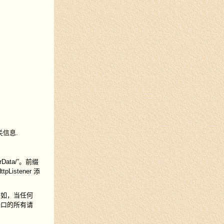
关信息.
Data/”。前缀
istener 添
例如，当任何
送到端口的所有请