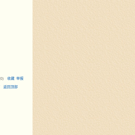
(
0
)
收藏
举报
面
返回顶部