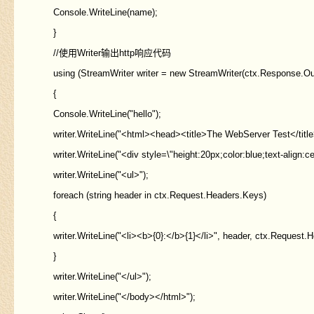
Console.WriteLine(name);
}
//使用Writer输出http响应代码
using (StreamWriter writer = new StreamWriter(ctx.Response.Ou
{
Console.WriteLine("hello");
writer.WriteLine("<html><head><title>The WebServer Test</titl
writer.WriteLine("<div style=\"height:20px;color:blue;text-align:ce
writer.WriteLine("<ul>");
foreach (string header in ctx.Request.Headers.Keys)
{
writer.WriteLine("<li><b>{0}:</b>{1}</li>", header, ctx.Request.H
}
writer.WriteLine("</ul>");
writer.WriteLine("</body></html>");