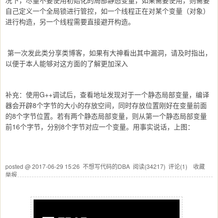
况下，尽量不要使用初始化的局部静态变量，如果需要使用，则需要
自己定义一个全局锁进行管控，如一个线程正在对某个变量（对象）
进行构造，另一个线程需要直接避开构造。
第一次发此类分享类博客，如果有大神看出其中漏洞，请及时指出，
以便于本人能够对这方面的了解更加深入
补充：使用G++调试后，查看地址发现对于一个静态局部变量，编译
器会开辟8个字节的大小的存放空间，同时存放位置刚好在变量前面
的8个字节位置。若有两个静态局部变量，则从第一个静态局部变量
前16个字节，分别8个字节对应一个变量。用事实说话，上图：
posted @
2017-06-29 15:26
不想写代码的DBA
阅读(
34217
) 评论(
1
)
收藏
举报