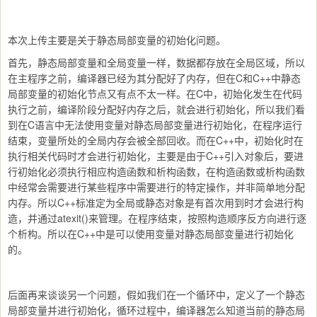
本次上传主要是关于静态局部变量的初始化问题。
首先，静态局部变量和全局变量一样，数据都存放在全局区域，所以
在主程序之前，编译器已经为其分配好了内存，但在C和C++中静态
局部变量的初始化节点又有点不太一样。在C中，初始化发生在代码
执行之前，编译阶段分配好内存之后，就会进行初始化，所以我们看
到在C语言中无法使用变量对静态局部变量进行初始化，在程序运行
结束，变量所处的全局内存会被全部回收。而在C++中，初始化时在
执行相关代码时才会进行初始化，主要是由于C++引入对象后，要进
行初始化必须执行相应构造函数和析构函数，在构造函数或析构函数
中经常会需要进行某些程序中需要进行的特定操作，并非简单地分配
内存。所以C++标准定为全局或静态对象是有首次用到时才会进行构
造，并通过atexit()来管理。在程序结束，按照构造顺序反方向进行逐
个析构。所以在C++中是可以使用变量对静态局部变量进行初始化
的。
后面再来谈谈另一个问题，假如我们在一个循环中，定义了一个静态
局部变量并进行初始化，循环过程中，编译器怎么知道当前的静态局