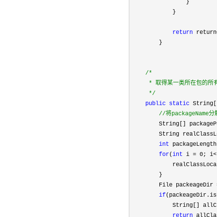
                }

            }

return
 return
        }

/*
     * 取得某一类所在包的所
*/
public
static
 String[
//
将packageName分
        String[] packageP
        String realClassL
int
 packageLength
for
(
int
 i = 0; i<
            realClassLoca
        }

        File packeageDir 
if
(packeageDir.is
            String[] allC
return
 allCla