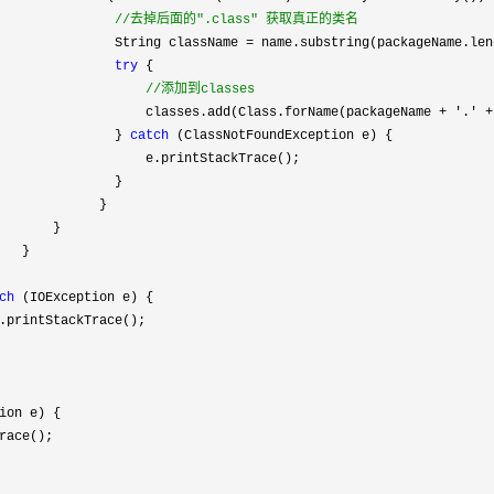
//
去掉后面的".class" 获取真正的类名
               String className = name.substring(packageName.len
try
 {

//
添加到classes
                   classes.add(Class.forName(packageName + '.' +
               } 
catch
 (ClassNotFoundException e) {

                   e.printStackTrace();

               }

             }

       }

  }

ch
 (IOException e) {

.printStackTrace();

ion e) {

race();
