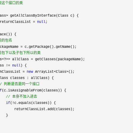
现这个接口的类

ass>
 getAllClassByInterface(Class c) {

returnClassList = 
null
;

ace()) {

前的包名
ckageName =
 c.getPackage().getName();

前包下以及子包下所以的类
s<?>> allClass =
 getClasses(packageName);

ss != 
null
) {

nClassList 
= 
new
 ArrayList<Class>
();

lass classes : allClass) {

/
 判断是否是同一个接口
f
(c.isAssignableFrom(classes)) {

//
 本身不加入进去
if
(!
c.equals(classes)) {

       returnClassList.add(classes);        

  }
