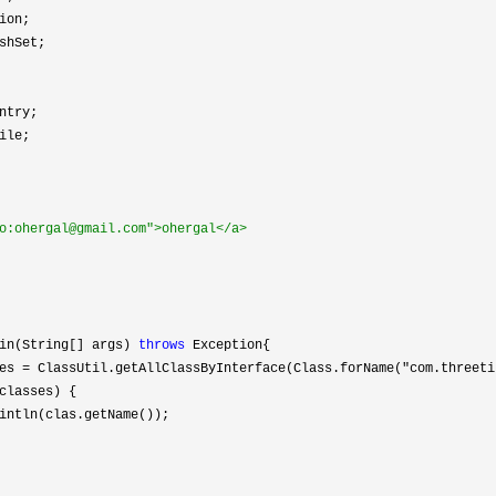
o:ohergal@gmail.com">ohergal</a>

in(String[] args) 
throws
 Exception{

es = ClassUtil.getAllClassByInterface(Class.forName("com.threeti
classes) {

intln(clas.getName());
