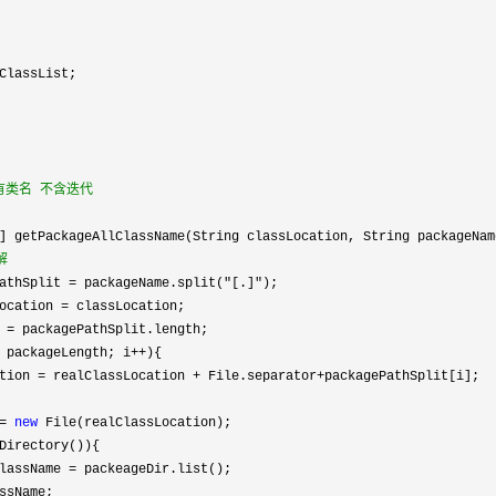
ClassList;

有类名 不含迭代

] getPackageAllClassName(String classLocation, String packageName
解
athSplit = packageName.split("[.]"
);

ocation 
=
 classLocation;

 =
 packagePathSplit.length;

 packageLength; i++
){

tion 
= realClassLocation + File.separator+
packagePathSplit[i];

= 
new
 File(realClassLocation);

Directory()){

lassName 
=
 packeageDir.list();

ssName;
