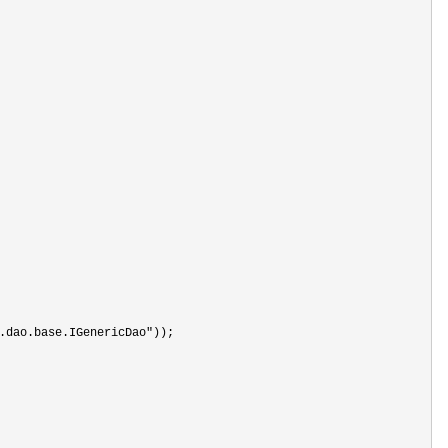
.dao.base.IGenericDao"
));
