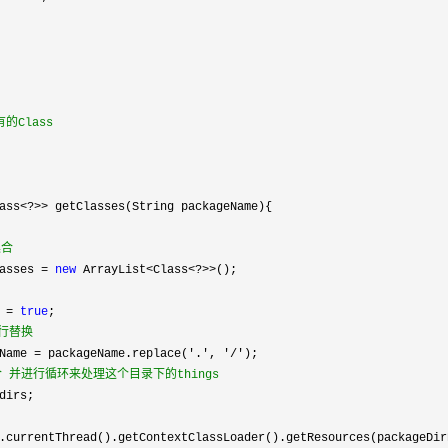
的Class

ass<?>>
 getClasses(String packageName){

集合
asses = 
new
 ArrayList<Class<?>>
();

 = 
true
;

行替换
Name = packageName.replace('.', '/'
);

 并进行循环来处理这个目录下的things
dirs;

.currentThread().getContextClassLoader().getResources(packageDirN