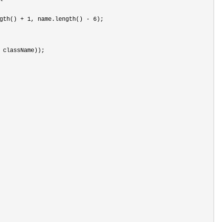
gth() + 1, name.length() - 6
);

 className));
