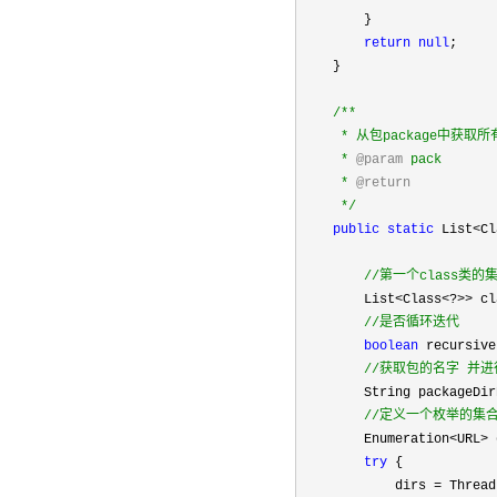
        }

return
null
;

    }

/**
     * 从包package中获取所有
     * 
@param
 pack

     * 
@return
*/
public
static
 List<Cl
//
第一个class类的
        List<Class<?>> cl
//
是否循环迭代
boolean
 recursive
//
获取包的名字 并进
        String packageDir
//
定义一个枚举的集合
        Enumeration<URL>
 
try
 {

            dirs 
=
 Thread