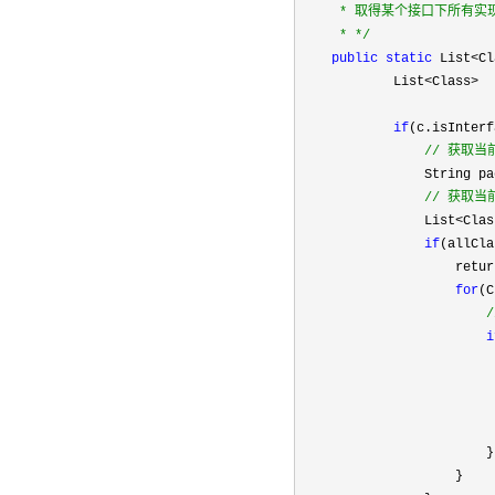
     * 取得某个接口下所有实
     * 
*/
public
static
 List<Cl
            List
<Class>  
if
(c.isInterf
//
 获取当
                String pa
//
 获取当
                List<Clas
if
(allCla
                    retur
for
(C
/
i
                         
                          
                        }

                    }
