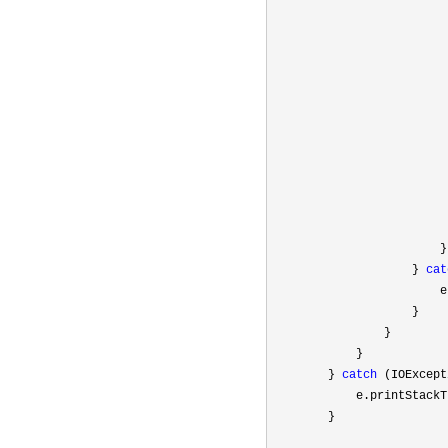
                         
                         
                         
                         
                         
                         
                         
                          
                        }

                    } 
cat
                        e
                    } 

                }

            }

        } 
catch
 (IOExcept
            e.printStackT
        }
