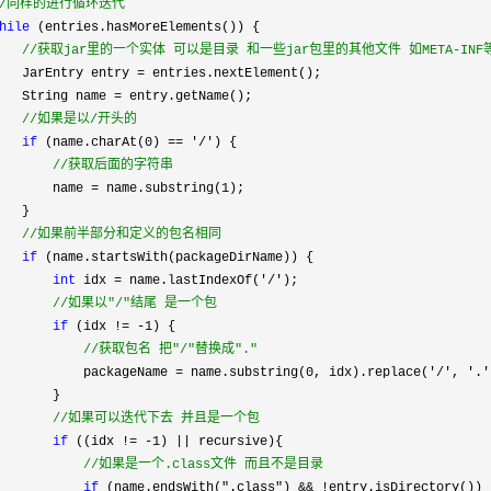
/
同样的进行循环迭代
hile
 (entries.hasMoreElements()) {

//
获取jar里的一个实体 可以是目录 和一些jar包里的其他文件 如META-INF
   JarEntry entry =
 entries.nextElement();

   String name 
=
 entry.getName();

//
如果是以/开头的
if
 (name.charAt(0) == '/'
) {

//
获取后面的字符串
       name = name.substring(1
);

  }

//
如果前半部分和定义的包名相同
if
 (name.startsWith(packageDirName)) {

int
 idx = name.lastIndexOf('/'
);

//
如果以"/"结尾 是一个包
if
 (idx != -1
) {

//
获取包名 把"/"替换成"."
           packageName = name.substring(0, idx).replace('/', '.'
       }

//
如果可以迭代下去 并且是一个包
if
 ((idx != -1) ||
 recursive){

//
如果是一个.class文件 而且不是目录
if
 (name.endsWith(".class") && !
entry.isDirectory()) {