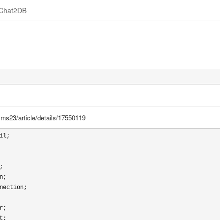
Chat2DB
zms23/article/details/17550119
il;
