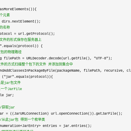
asMoreElements()){

个元素
 dirs.nextElement();

的名称
otocol =
 url.getProtocol();

文件的形式保存在服务器上
"
.equals(protocol)) {

取包的物理路径
g filePath = URLDecoder.decode(url.getFile(), "UTF-8"
);

文件的方式扫描整个包下的文件 并添加到集合中
ndAddClassesInPackageByFile(packageName, filePath, recursive, cla
 ("jar"
.equals(protocol)){

是jar包文件 

一个JarFile
le jar;

/
获取jar
ar =
 ((JarURLConnection) url.openConnection()).getJarFile();

/
从此jar包 得到一个枚举类
numeration<JarEntry> entries =
 jar.entries();
