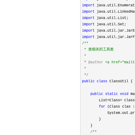
import
import
import
import
import
import
/**
 * 类相关的工具类

 * 

 * 
@author
 <a href="mailt
 * 

*/
public
class
 ClassUtil {

public
static
void
 ma
        List
<Class> class
for
 (Class clas :
            System.out.pr
        }

    }

/**