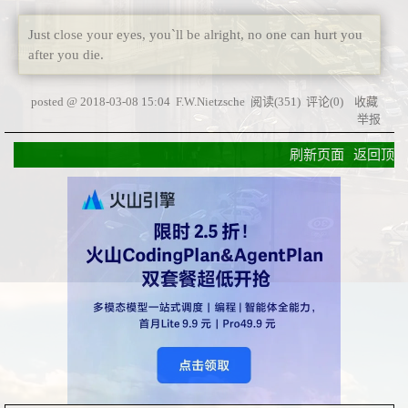
Just close your eyes, you`ll be alright, no one can hurt you
after you die.
posted @
2018-03-08 15:04
F.W.Nietzsche
阅读(
351
) 评论(
0
)
收藏
举报
刷新页面
返回顶部