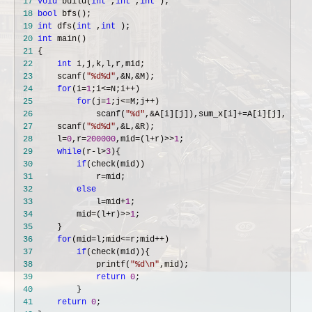
 17
void
 build(
int
 ,
int
 ,
int
 18
bool
 19
int
 dfs(
int
 ,
int
 20
int
 21
 22
int
 23
     scanf(
"
%d%d
"
,&N,&
 24
for
(i=
1
;i<=N;i++
 25
for
(j=
1
;j<=M;j++
 26
             scanf(
"
%d
"
,&A[i][j]),sum_x[i]+=A[i][j],sum_y
 27
     scanf(
"
%d%d
"
,&L,&
 28
     l=
0
,r=
200000
,mid=(l+r)>>
1
 29
while
(r-l>
3
 30
if
 31
             r=
 32
else
 33
             l=mid+
1
 34
         mid=(l+r)>>
1
 35
 36
for
(mid=l;mid<=r;mid++
 37
if
 38
             printf(
"
%d\n
"
 39
return
0
 40
 41
return
0