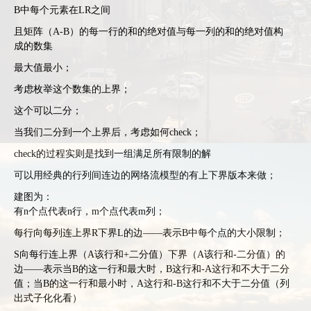
B中每个元素在LR之间
且矩阵（A-B）的每一行的和的绝对值与每一列的和的绝对值构
成的数集
最大值最小；
考虑枚举这个数集的上界；
这个可以二分；
当我们二分到一个上界后，考虑如何check；
check的过程实则是找到一组满足所有限制的解
可以用经典的行列间连边的网络流模型的有上下界版本来做；
建图为：
有n个点代表n行，m个点代表m列；
每行向每列连上界R下界L的边——表示B中每个点的大小限制；
S向每行连上界（A该行和+二分值）下界（A该行和-二分值）的
边——表示当B的这一行和最大时，B这行和-A这行和不大于二分
值；当B的这一行和最小时，A这行和-B这行和不大于二分值（列
出式子化化看）