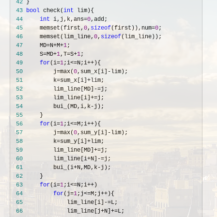
 42
 43
bool
 check(
int
 44
int
 i,j,k,ans=
0
 45
     memset(first,
0
,
sizeof
(first)),num=
0
 46
     memset(lim_line,
0
,
sizeof
 47
     MD=N+M+
1
 48
     S=MD+
1
,T=S+
1
 49
for
(i=
1
;i<=N;i++
 50
         j=max(
0
,sum_x[i]-
 51
         k=sum_x[i]+
 52
         lim_line[MD]-=
 53
         lim_line[i]+=
 54
         bui_(MD,i,k-
 55
 56
for
(i=
1
;i<=M;i++
 57
         j=max(
0
,sum_y[i]-
 58
         k=sum_y[i]+
 59
         lim_line[MD]+=
 60
         lim_line[i+N]-=
 61
         bui_(i+N,MD,k-
 62
 63
for
(i=
1
;i<=N;i++
 64
for
(j=
1
;j<=M;j++
 65
             lim_line[i]-=
 66
             lim_line[j+N]+=