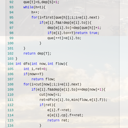
 92
     que[t]=S,dep[S]=
1
 93
while
(h<
 94
         h++
 95
for
(i=first[que[h]];i;i=
 96
if
(e[i].f&&!
 97
                 dep[e[i].to]=dep[que[h]]+
1
 98
if
(e[i].to==T)
return
true
 99
                 que[++t]=
100
101
102
return
103
104
int
 dfs(
int
 now,
int
105
int
 i,ret=
0
106
if
(now==
107
return
108
for
(i=cut[now];i;i=
109
if
(e[i].f&&dep[e[i].to]==dep[now]+
1
110
             cut[now]=
111
             ret=
112
if
113
                 e[i].f-=
114
                 e[e[i].cp].f+=
115
return
116