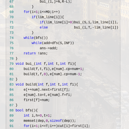
 67
             bui_(i,j+N,R-
 68
 69
for
(i=
1
;i<=MD;i++
 70
if
 71
if
(lim_line[i]>
0
)bui_(S,i,lim_line[i]),ans+=
 72
else
             bui_(i,T,-
 73
 74
while
 75
while
(add=
 76
             ans-=
 77
return
 !
 78
 79
void
 bui_(
int
 f,
int
 t,
int
 80
     build(f,t,fi),e[num].cp=num+
1
 81
     build(t,f,
0
),e[num].cp=num-
1
 82
 83
void
 build(
int
 f,
int
 t,
int
 84
     e[++num].next=
 85
     e[num].to=t,e[num].f=
 86
     first[f]=
 87
 88
bool
 89
int
 i,h=
0
,t=
1
 90
     memset(dep,
0
,
sizeof
 91
for
(i=
1
;i<=T;i++)cut[i]=