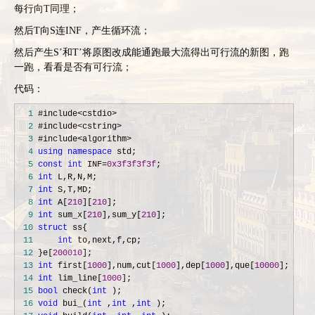
每行向T同理；
然后T向S连INF，产生循环流；
然后产生S’和T’将原图改成能通跑最大流得出可行流的新图，跑
一跑，看看是否有可行流；
代码：
  1
  2
  3
  4
using
namespace
  5
const
int
 INF=
0x3f3f3f3f
  6
int
  7
int
  8
int
 A[
210
][
210
  9
int
 sum_x[
210
],sum_y[
210
 10
struct
 11
int
 12
 }e[
200010
 13
int
 first[
1000
],num,cut[
1000
],dep[
1000
],que[
10000
 14
int
 lim_line[
1000
 15
bool
 check(
int
 16
void
 bui_(
int
 ,
int
 ,
int