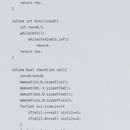
	return res;

}

inline int dinic(void){

	int res=0,t;

	while(bfs())

		while(t=find(S,inf))

			res+=t;

	return res;

}

inline bool check(int val){

	cnt=0;tot=0;

	memset(in,0,sizeof(in));

	memset(hd,-1,sizeof(hd));

	memset(out,0,sizeof(out));

	memset(vis,0,sizeof(vis));

	for(int i=1;i<=m;i++){

		if(e[i].c<=val) vis[i]+=1;

		if(e[i].d<=val) vis[i]+=2;

	}
