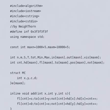
#include<algorithm>

#include<iostream>

#include<cstring>

#include<cstdio>

//by NeighThorn

#define inf 0x3f3f3f3f

using namespace std;

const int maxn=1000+5,maxm=10000+5;

int n,m,S,T,tot,Min,Max,in[maxn],out[maxn],vis[maxm];

int cnt,hd[maxn],fl[maxm],to[maxm],pos[maxn],nxt[maxm];

struct M{

	int x,y,c,d;

}e[maxm];

inline void add(int x,int y,int s){

	fl[cnt]=s;to[cnt]=y;nxt[cnt]=hd[x];hd[x]=cnt++;

	fl[cnt]=0;to[cnt]=x;nxt[cnt]=hd[y];hd[y]=cnt++;

}
