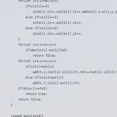
	for(int i=1;i<=m;i++){

		if(vis[i]==3)

			in[e[i].y]++,out[e[i].x]++,add(e[i].x,e[i].y,1);

		else if(vis[i]==1)

			in[e[i].y]++,out[e[i].x]++;

		else if(vis[i]==2)

			in[e[i].x]++,out[e[i].y]++;

	}

	for(int i=1;i<=n;i++)

		if(abs(in[i]-out[i])&1)

			return false;

	for(int i=1;i<=n;i++)

		if(in[i]<out[i])

			add(S,i,(out[i]-in[i])/2),tot+=(out[i]-in[i])/2;

		else if(in[i]>out[i])

			add(i,T,(in[i]-out[i])/2);

	if(dinic()==tot)

		return true;

	return false;

}

signed main(void){
