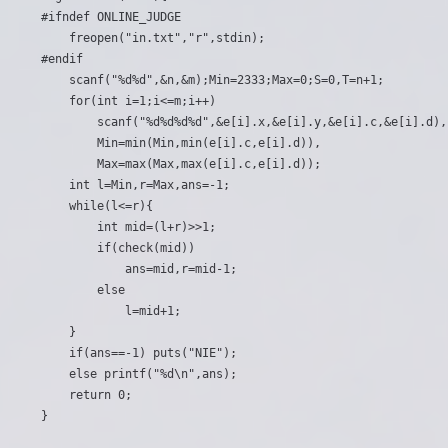
#ifndef ONLINE_JUDGE

	freopen("in.txt","r",stdin);

#endif

	scanf("%d%d",&n,&m);Min=2333;Max=0;S=0,T=n+1;

	for(int i=1;i<=m;i++)

		scanf("%d%d%d%d",&e[i].x,&e[i].y,&e[i].c,&e[i].d),

		Min=min(Min,min(e[i].c,e[i].d)),

		Max=max(Max,max(e[i].c,e[i].d));

	int l=Min,r=Max,ans=-1;

	while(l<=r){

		int mid=(l+r)>>1;

		if(check(mid))

			ans=mid,r=mid-1;

		else

			l=mid+1;

	}

	if(ans==-1) puts("NIE");

	else printf("%d\n",ans);	

	return 0;
