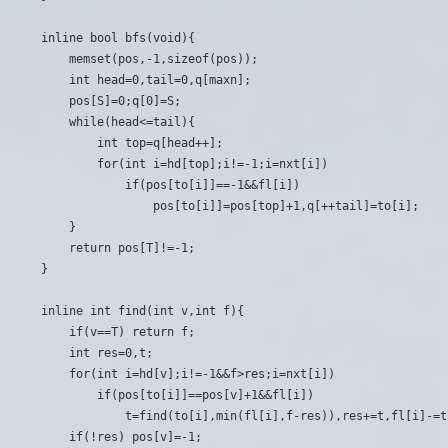
inline bool bfs(void){

	memset(pos,-1,sizeof(pos));

	int head=0,tail=0,q[maxn];

	pos[S]=0;q[0]=S;

	while(head<=tail){

		int top=q[head++];

		for(int i=hd[top];i!=-1;i=nxt[i])

			if(pos[to[i]]==-1&&fl[i])

				pos[to[i]]=pos[top]+1,q[++tail]=to[i];

	}

	return pos[T]!=-1;

}

inline int find(int v,int f){

	if(v==T) return f;

	int res=0,t;

	for(int i=hd[v];i!=-1&&f>res;i=nxt[i])

		if(pos[to[i]]==pos[v]+1&&fl[i])

			t=find(to[i],min(fl[i],f-res)),res+=t,fl[i]-=t,fl[i^1]+=t;

	if(!res) pos[v]=-1;
