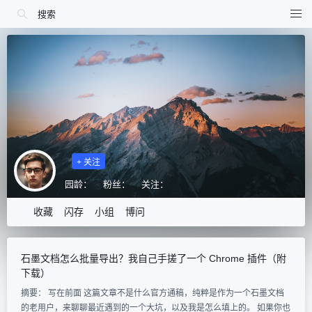
+ 关注
园龄：
粉丝：
关注：
收藏
闪存
小组
博问
石墨文档怎么批量导出？我自己手搓了一个 Chrome 插件（附
下载）
摘要： 写在前面 这篇文章不是什么官方通稿，纯粹是作为一个石墨文档
的老用户，来聊聊最近遇到的一个大坑，以及我是怎么填上的。 如果你也