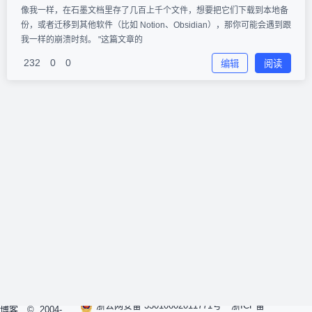
像我一样，在石墨文档里存了几百上千个文件，想要把它们下载到本地备
份，或者迁移到其他软件（比如 Notion、Obsidian），那你可能会遇到跟
我一样的崩溃时刻。 "这篇文章的
232
0
0
编辑
阅读
浙公网安备 33010602011771号
浙ICP备
博客
© 2004-