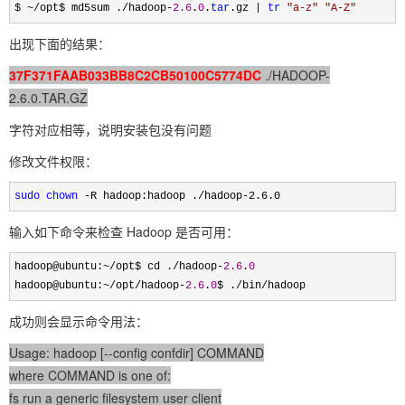
$ ~/opt$ md5sum ./hadoop-
2.6
.
0
.
tar
.gz | 
tr
"
a-z
"
"
A-Z
"
出现下面的结果：
37F371FAAB033BB8C2CB50100C5774DC
./HADOOP-
2.6.0.TAR.GZ
字符对应相等，说明安装包没有问题
修改文件权限：
sudo
chown
 -R hadoop:hadoop ./hadoop-2.6.0
输入如下命令来检查 Hadoop 是否可用：
hadoop@ubuntu:~/opt$ cd ./hadoop-
2.6
.
0
hadoop@ubuntu:
~/opt/hadoop-
2.6
.
0
$ ./bin/hadoop
成功则会显示命令用法：
Usage: hadoop [--config confdir] COMMAND
where COMMAND is one of:
fs run a generic filesystem user client