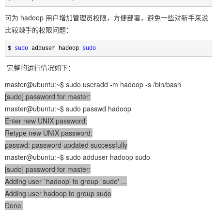
可为 hadoop 用户增加管理员权限，方便部署，避免一些对新手来说
比较棘手的权限问题：
$ 
sudo
 adduser hadoop 
sudo
完整的运行情况如下：
master@ubuntu:~$ sudo useradd -m hadoop -s /bin/bash
[sudo] password for master:
master@ubuntu:~$ sudo passwd hadoop
Enter new UNIX password:
Retype new UNIX password:
passwd: password updated successfully
master@ubuntu:~$ sudo adduser hadoop sudo
[sudo] password for master:
Adding user `hadoop' to group `sudo' ...
Adding user hadoop to group sudo
Done.