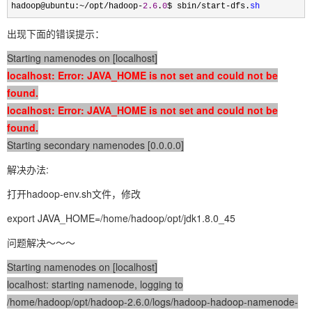
hadoop@ubuntu:~/opt/hadoop-
2.6
.
0
$ sbin/start-dfs.
sh
出现下面的错误提示：
Starting namenodes on [localhost]
localhost: Error: JAVA_HOME is not set and could not be
found.
localhost: Error: JAVA_HOME is not set and could not be
found.
Starting secondary namenodes [0.0.0.0]
解决办法:
打开hadoop-env.sh文件，修改
export JAVA_HOME=/home/hadoop/opt/jdk1.8.0_45
问题解决～～～
Starting namenodes on [localhost]
localhost: starting namenode, logging to
/home/hadoop/opt/hadoop-2.6.0/logs/hadoop-hadoop-namenode-