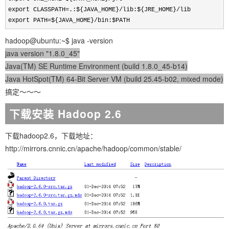
export CLASSPATH
=.:${JAVA_HOME}/lib:${JRE_HOME}/
lib 

export PATH
=${JAVA_HOME}/bin:$PATH
hadoop@ubuntu:~$ java -version
java version "1.8.0_45"
Java(TM) SE Runtime Environment (build 1.8.0_45-b14)
Java HotSpot(TM) 64-Bit Server VM (build 25.45-b02, mixed mode)
搞定～～～
下载安装 Hadoop 2.6
下载hadoop2.6，下载地址：
http://mirrors.cnnic.cn/apache/hadoop/common/stable/