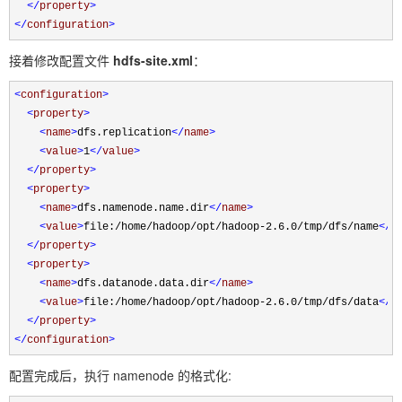
</
property
>
</
configuration
>
接着修改配置文件
hdfs-site.xml
：
<
configuration
>
<
property
>
<
name
>
dfs.replication
</
name
>
<
value
>
1
</
value
>
</
property
>
<
property
>
<
name
>
dfs.namenode.name.dir
</
name
>
<
value
>
file:/home/hadoop/opt/hadoop-2.6.0/tmp/dfs/name
</
v
</
property
>
<
property
>
<
name
>
dfs.datanode.data.dir
</
name
>
<
value
>
file:/home/hadoop/opt/hadoop-2.6.0/tmp/dfs/data
</
v
</
property
>
</
configuration
>
配置完成后，执行 namenode 的格式化: