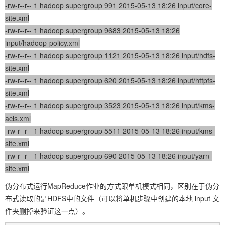
-rw-r--r-- 1 hadoop supergroup 991 2015-05-13 18:26 input/core-
site.xml
-rw-r--r-- 1 hadoop supergroup 9683 2015-05-13 18:26
input/hadoop-policy.xml
-rw-r--r-- 1 hadoop supergroup 1121 2015-05-13 18:26 input/hdfs-
site.xml
-rw-r--r-- 1 hadoop supergroup 620 2015-05-13 18:26 input/httpfs-
site.xml
-rw-r--r-- 1 hadoop supergroup 3523 2015-05-13 18:26 input/kms-
acls.xml
-rw-r--r-- 1 hadoop supergroup 5511 2015-05-13 18:26 input/kms-
site.xml
-rw-r--r-- 1 hadoop supergroup 690 2015-05-13 18:26 input/yarn-
site.xml
伪分布式运行MapReduce作业的方式跟单机模式相同，区别在于伪分
布式读取的是HDFS中的文件（可以将单机步骤中创建的本地 input 文
件夹删掉来验证这一点）。