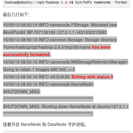
hadoop@ubuntu:~/opt/hadoop-
2.6
.
0
$ bin/hdfs namenode -format
最后几行如下：
15/05/13 08:50:15 INFO namenode.FSImage: Allocated new
BlockPoolId: BP-707136192-127.0.1.1-1431532215593
15/05/13 08:50:15 INFO common.Storage: Storage directory
/home/hadoop/opt/hadoop-2.6.0/tmp/dfs/name
has been
successfully formatted.
15/05/13 08:50:16 INFO namenode.NNStorageRetentionManager:
Going to retain 1 images with txid >= 0
15/05/13 08:50:16 INFO util.ExitUtil:
Exiting with status 0
15/05/13 08:50:16 INFO namenode.NameNode:
SHUTDOWN_MSG:
/************************************************************
SHUTDOWN_MSG: Shutting down NameNode at ubuntu/127.0.1.1
************************************************************/
接着开启 NaneNode 和 DataNode 守护进程。