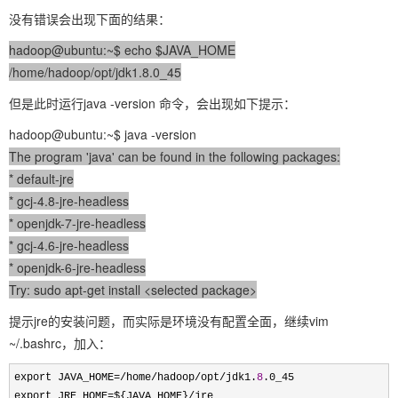
没有错误会出现下面的结果：
hadoop@ubuntu:~$ echo $JAVA_HOME
/home/hadoop/opt/jdk1.8.0_45
但是此时运行java -version 命令，会出现如下提示：
hadoop@ubuntu:~$ java -version
The program 'java' can be found in the following packages:
* default-jre
* gcj-4.8-jre-headless
* openjdk-7-jre-headless
* gcj-4.6-jre-headless
* openjdk-6-jre-headless
Try: sudo apt-get install <selected package>
提示jre的安装问题，而实际是环境没有配置全面，继续vim
~/.bashrc，加入：
export JAVA_HOME=/home/hadoop/opt/jdk1.
8
.0_45

export JRE_HOME
=${JAVA_HOME}/
jre 
