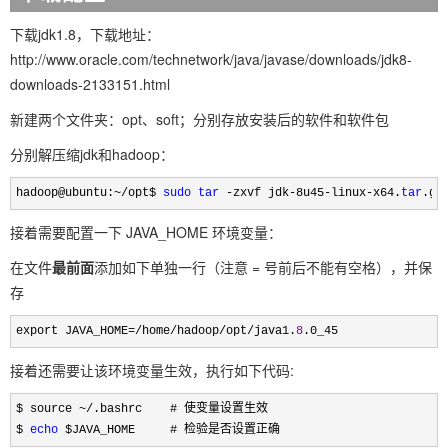
下载jdk1.8，下载地址：
http://www.oracle.com/technetwork/java/javase/downloads/jdk8-
downloads-2133151.html
新建两个文件夹：opt、soft；分别存放安装后的软件和软件包
分别解压缩jdk和hadoop：
hadoop@ubuntu:~/opt$ 
sudo
tar
 -zxvf jdk-8u45-linux-x64.
tar
.gz
接着需要配置一下 JAVA_HOME 环境变量：
在文件
最前面
添加如下单独一行（注意 = 号前后不能有空格），并保
存
export JAVA_HOME=/home/hadoop/opt/java1.
8
.0_45
接着还需要让该环境变量生效，执行如下代码:
$ source ~/
.bashrc    # 使变量设置生效

$ 
echo
 $JAVA_HOME     # 检验是否设置正确