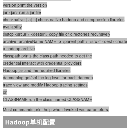
version print the version
jar <jar> run a jar file
checknative [-a|-h] check native hadoop and compression libraries
availability
distcp <srcurl> <desturl> copy file or directories recursively
archive -archiveName NAME -p <parent path> <src>* <dest> create
a hadoop archive
classpath prints the class path needed to get the
credential interact with credential providers
Hadoop jar and the required libraries
daemonlog get/set the log level for each daemon
trace view and modify Hadoop tracing settings
or
CLASSNAME run the class named CLASSNAME
Most commands print help when invoked w/o parameters.
Hadoop单机配置