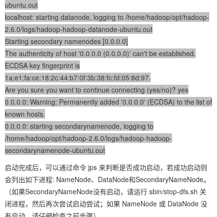
ubuntu.out
localhost: starting datanode, logging to /home/hadoop/opt/hadoop-
2.6.0/logs/hadoop-hadoop-datanode-ubuntu.out
Starting secondary namenodes [0.0.0.0]
The authenticity of host '0.0.0.0 (0.0.0.0)' can't be established.
ECDSA key fingerprint is
1a:e1:fa:ce:18:2c:44:b7:0f:3b:38:fc:fd:05:8d:97.
Are you sure you want to continue connecting (yes/no)? yes
0.0.0.0: Warning: Permanently added '0.0.0.0' (ECDSA) to the list of
known hosts.
0.0.0.0: starting secondarynamenode, logging to
/home/hadoop/opt/hadoop-2.6.0/logs/hadoop-hadoop-
secondarynamenode-ubuntu.out
启动完成后，可以通过命令
jps
来判断是否成功启动，若成功启动则
会列出如下进程:
NameNode
、
DataNode
和
SecondaryNameNode
。
（如果SecondaryNameNode没有启动，请运行 sbin/stop-dfs.sh 关
闭进程，然后再次尝试启动尝试；如果 NameNode 或 DataNode 没
有启动，请仔细检查之前步骤）。