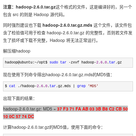
注意：hadoop-2.6.0.tar.gz
这个格式的文件，这是编译好的，另一个
包含 src 的则是 Hadoop 源代码。
同时强烈建议也下载
hadoop-2.6.0.tar.gz.mds
这个文件，该文件包
含了检验值可用于检查 hadoop-2.6.0.tar.gz 的完整性，否则若文件发
生了损坏或下载不完整，Hadoop 将无法正常运行。
解压缩hadoop
hadoop@ubuntu:~/opt$ 
sudo
tar
 -zxvf hadoop-
2.6
.
0
.
tar
.gz
现在使用下列命令得出
hadoop
-
2.6
.
0.tar
.
gz
.
mds的MD5值：
$ 
cat
 ./hadoop-
2.6
.
0
.
tar
.gz.mds | 
grep
'
MD5
'
出现下面的结果：
hadoop-2.6.0.tar.gz: MD5 =
37 F3 71 FA AB 03 3B B8 C2 CB 50
10 0C 57 74 DC
计算
hadoop
-
2.6
.
0.tar
.
gz的MD5值，使用下面的命令：