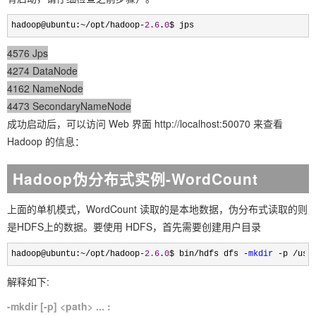
hadoop@ubuntu:~/opt/hadoop-
2.6
.
0
$ jps
4576 Jps
4274 DataNode
4162 NameNode
4473 SecondaryNameNode
成功启动后，可以访问 Web 界面 http://localhost:50070 来查看
Hadoop 的信息：
Hadoop伪分布式实例-WordCount
上面的单机模式，WordCount 读取的是本地数据，伪分布式读取的则
是HDFS上的数据。要使用 HDFS，首先需要创建用户目录
hadoop@ubuntu:~/opt/hadoop-
2.6
.
0
$ bin/hdfs dfs -
mkdir
 -p /use
解释如下:
-mkdir [-p] <path> ... :