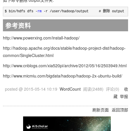
$ bin/hdfs dfs -
rm
 -r /user/hadoop/output     # 删除 output 
参考资料
http://www.powerxing.com/install-hadoop/
http://hadoop.apache.org/docs/stable/hadoop-project-dist/hadoop-
common/SingleCluster.html
http://www.cnblogs.com/xia520pi/archive/2012/05/16/2503949.html
http://www.micmiu.com/bigdata/hadoop/hadoop-2x-ubuntu-build/
posted @
2015-05-14 10:19
WordCount
阅读(
2488
) 评论(
0
)
收
藏
举报
刷新页面
返回顶部