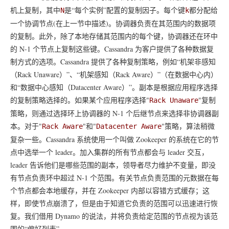
机上复制，其中
是“每个实例”配置的复制因子。每个键
都分配给
N
k
一个协调节点(在上一节中描述)。协调器负责在其范围内的数据项
的复制。此外，除了本地存储其范围内的每个键，协调器还在环中
的 N-1 个节点上复制这些键。Cassandra 为客户提供了各种数据复
制方式的选项。Cassandra 提供了各种复制策略，例如“机架非感知
（Rack Unaware）”、“机架感知（Rack Aware）”（在数据中心内）
和“数据中心感知（Datacenter Aware）”。副本是根据应用程序选择
的复制策略选择的。如果某个应用程序选择"
"复制
Rack Unaware
策略，则通过选择环上协调器的 N-1 个后继节点来选择非协调器副
本。对于"
"和"
"策略，算法稍微
Rack Aware
Datacenter Aware
复杂一些。Cassandra 系统使用一个叫做 Zookeeper 的系统在它的节
点中选举一个 leader。加入集群的所有节点都会与 leader 交互，
leader 告诉他们是哪些范围的副本，领导者尽力维护不变量，即没
有节点负责环中超过 N-1 个范围。有关节点负责范围的元数据在每
个节点都会本地缓存，并在 Zookeeper 内部以容错方式缓存；这
样，即使节点崩溃了，但是由于知道它负责的范围可以迅速进行恢
复。我们借用 Dynamo 的说法，并将负责给定范围的节点视为该范
围的“偏好列表”。