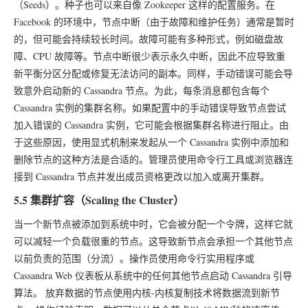
（Seeds）。种子也可以来自像 Zookeeper 这样的配置服务。在
Facebook 的环境中，节点中断（由于故障和维护任务）通常是暂时
的，但可能会持续较长时间。故障可能有多种形式，例如磁盘故
障、CPU 故障等。节点中断很少表示永久中断，因此不应导致重
新平衡分区分配或修复无法访问的副本。同样，手动错误可能会导
致意外启动新的 Cassandra 节点。为此，每条消息都包含每个
Cassandra 实例的集群名称。如果配置中的手动错误导致节点尝试
加入错误的 Cassandra 实例，它可能会根据集群名称进行阻止。由
于这些原因，使用显式机制来发起从一个 Cassandra 实例中添加和
删除节点的这种方法是合适的。管理员使用命令行工具或浏览器连
接到 Cassandra 节点并发出成员资格更改以加入或离开集群。
5.5 集群扩容（Scaling the Cluster）
当一个新节点被添加到系统中时，它会被分配一个令牌，这样它就
可以减轻一个负载很重的节点。这导致新节点会承担一个其他节点
以前负责的范围（分流）。操作员使用命令行实用程序或
Cassandra Web 仪表板从系统中的任何其他节点启动 Cassandra 引导
算法。 放弃数据的节点使用内核-内核复制技术将数据流到新节