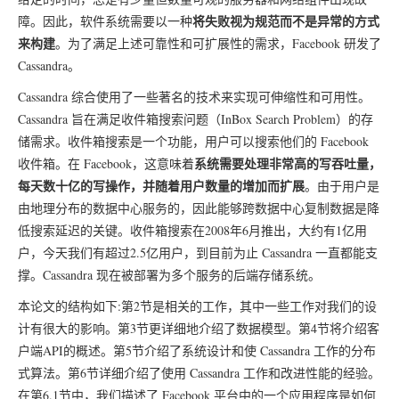
将失败视为规范而不是异常的方式
障。因此，软件系统需要以一种
来构建
。为了满足上述可靠性和可扩展性的需求，Facebook 研发了
Cassandra。
Cassandra 综合使用了一些著名的技术来实现可伸缩性和可用性。
Cassandra 旨在满足收件箱搜索问题（InBox Search Problem）的存
储需求。收件箱搜索是一个功能，用户可以搜索他们的 Facebook
系统需要处理非常高的写吞吐量，
收件箱。在 Facebook，这意味着
每天数十亿的写操作，并随着用户数量的增加而扩展
。由于用户是
由地理分布的数据中心服务的，因此能够跨数据中心复制数据是降
低搜索延迟的关键。收件箱搜索在2008年6月推出，大约有1亿用
户，今天我们有超过2.5亿用户，到目前为止 Cassandra 一直都能支
撑。Cassandra 现在被部署为多个服务的后端存储系统。
本论文的结构如下:第2节是相关的工作，其中一些工作对我们的设
计有很大的影响。第3节更详细地介绍了数据模型。第4节将介绍客
户端API的概述。第5节介绍了系统设计和使 Cassandra 工作的分布
式算法。第6节详细介绍了使用 Cassandra 工作和改进性能的经验。
在第6.1节中，我们描述了 Facebook 平台中的一个应用程序是如何