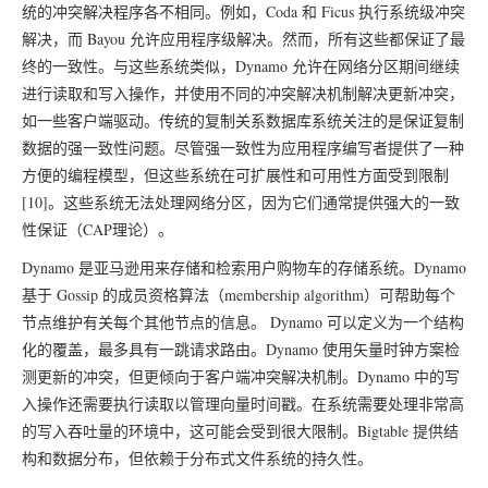
统的冲突解决程序各不相同。例如，Coda 和 Ficus 执行系统级冲突
解决，而 Bayou 允许应用程序级解决。然而，所有这些都保证了最
终的一致性。与这些系统类似，Dynamo 允许在网络分区期间继续
进行读取和写入操作，并使用不同的冲突解决机制解决更新冲突，
如一些客户端驱动。传统的复制关系数据库系统关注的是保证复制
数据的强一致性问题。尽管强一致性为应用程序编写者提供了一种
方便的编程模型，但这些系统在可扩展性和可用性方面受到限制
[10]。这些系统无法处理网络分区，因为它们通常提供强大的一致
性保证（CAP理论）。
Dynamo 是亚马逊用来存储和检索用户购物车的存储系统。Dynamo
基于 Gossip 的成员资格算法（membership algorithm）可帮助每个
节点维护有关每个其他节点的信息。 Dynamo 可以定义为一个结构
化的覆盖，最多具有一跳请求路由。Dynamo 使用矢量时钟方案检
测更新的冲突，但更倾向于客户端冲突解决机制。Dynamo 中的写
入操作还需要执行读取以管理向量时间戳。在系统需要处理非常高
的写入吞吐量的环境中，这可能会受到很大限制。Bigtable 提供结
构和数据分布，但依赖于分布式文件系统的持久性。