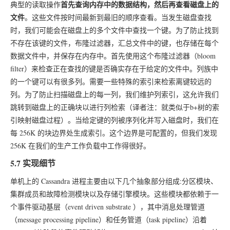
首先查询内存中的数据结构，然后再查看磁盘上的
典型的读取操作
文件
。这些文件按时间最新到最旧的顺序查看。当发生磁盘查找
时，我们可能会在磁盘上的多个文件中查找一个键。为了防止找到
不存在该键的文件，布隆过滤器，汇总文件中的键，也存储在每个
数据文件中，并保存在内存中。首先使用这个布隆过滤器（bloom
filter）来检查正在查找的键是否确实存在于给定的文件中。列族中
的一个键可以有很多列。需要一些特殊的索引来检索离键较远的
列。为了防止扫描磁盘上的每一列，我们维护列索引，这允许我们
跳转到磁盘上的正确块以进行列检索（译者注：就类似于b+树的索
引映射磁盘过程）。当给定键的列被序列化并写入磁盘时，我们在
每 256K 的块边界处生成索引。这个边界是可配置的，但我们发现
256K 在我们的生产工作负载中工作得很好。
5.7 实现细节
单机上的 Cassandra 进程主要由以下几个抽象部分组成:分区模块、
集群成员和故障检测模块以及存储引擎模块。这些模块都依赖于一
个事件驱动基层（event driven substrate ），其中消息处理管道
（message processing pipeline）和任务管道（task pipeline）沿着