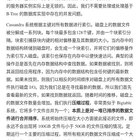
的服务器实例实际上是无锁的。因此，我们不需要处理或处理基于
B-Tree 的数据库实现中存在的并发问题。
Cassandra 系统根据主键对所有数据进行索引。磁盘上的数据文件
被分解成一系列块。每个块最多包含128个键，并由一个块索引分
隔。块索引捕获块内键的相对偏移量及其数据的大小。当内存中的
数据结构转储到磁盘时，会生成一个块索引，并将它们的偏移量作
为索引写入磁盘。该索引也保存在内存中以便快速访问。典型的读
操作总是首先在内存数据结构中查找数据。如果数据被找到，则将
其返回给应用程序，因为内存中的数据结构包含任何键的最新数
据。如果未找到，则我们以相反的时间顺序对磁盘上的所有数据文
件执行磁盘 I/O。因为我们总是在寻找最新的数据，所以我们首先
查看最新的文件，如果找到数据就返回。随着时间的推移，磁盘上
压缩过程
的数据文件数量会增加。我们执行
，非常类似于 Bigtable
本质上是对一堆已排序的数据文
系统，它将多个文件合并为一个；
件进行合并排序
。系统将始终压缩在大小方面彼此接近的文件，即
永远不会出现将 100GB 文件与小于 50GB 的文件压缩的情况。定
期运行一个主要的压缩过程，将所有相关的数据文件压缩成一个大