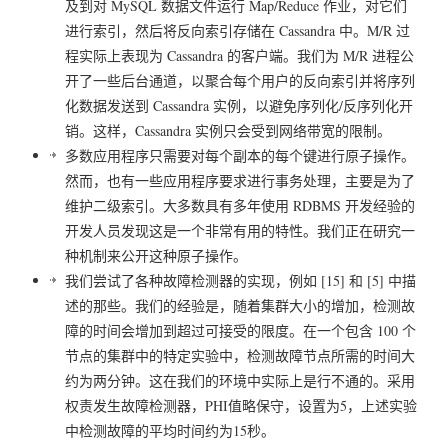
及到对 MySQL 数据文件运行 Map/Reduce 作业，对它们
进行索引，然后将反向索引存储在 Cassandra 中。M/R 过
程实际上表现为 Cassandra 的客户端。我们为 M/R 进程公
开了一些后台通道，以聚合每个用户的反向索引并将序列
化数据发送到 Cassandra 实例，以避免序列化/反序列化开
销。这样，Cassandra 实例只会受到网络带宽的限制。
多数应用程序只需要对每个副本的每个键进行原子操作。
然而，也有一些应用程序要求进行事务处理，主要是为了
维护二级索引。大多数具有多年使用 RDBMS 开发经验的
开发人员发现这是一个非常有用的特性。我们正在研究一
种机制来公开这种原子操作。
我们尝试了各种故障检测器的实现，例如 [15] 和 [5] 中描
述的那些。我们的经验是，随着集群大小的增加，检测故
障的时间会增加到超过可接受的限度。在一个包含 100 个
节点的集群中的特定实验中，检测故障节点所需的时间大
约为两分钟。这在我们的环境中实际上是行不通的。采用
权责发生故障检测器，PHI值略保守，设置为5，上述实验
中检测故障的平均时间约为15秒。