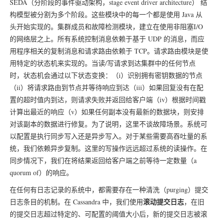
SEDA（分阶段的事件驱动架构，stage event driver architecture） 结
构模型被分割为多个阶段。这些模块中的每一个都是使用 Java 从
头开始实现的。集群成员和故障检测模块，建立在使用非阻塞I/O
的网络层之上。所有系统控制消息依赖于基于 UDP 的消息，而应
用程序相关的复制消息和请求路由依赖于 TCP。请求路由模块是使
用特定的状态机来实现的。当读/写请求到达集群中的任何节点
时，状态机会通过以下状态变换：（i）识别拥有密钥数据的节点
（ii）将请求路由到节点并等待响应到达（iii）如果回复没有在配
置的超时值内到达，则请求失败并返回给客户端（iv）根据时间戳
计算出最近的响应（v）如果任何副本没有最新的数据块，则安排
对该副本的数据进行修复。为了说明，这里不谈故障场景。系统可
以配置是执行同步写入还是异步写入。对于某些需要高吞吐量的系
统，我们依赖异步复制。这里的写操作远远超过系统的读操作。在
同步情况下，我们在将结果返回给客户端之前等待一定数量（a
quorum of）的响应。
在任何有日志记录的系统中，都需要存在一种清洗（purging）提交
滚动提交日志
日志条目的机制。在 Cassandra 中，我们使用
，在旧
的提交日志超过特定的、可配置的阈值大小后，新的提交日志被滚