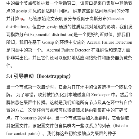
中的每个节点都维护着一个滑动窗口，该窗口是来自集群中其他节
点的 gossip 消息的到达时间间隔。 确定这些到达间隔时间的分布
并计算
。 尽管原始论文表明该分布近似于高斯分布(Gaussian
φ
distribution)，但由于 gossip 通道的性质及其对延迟的影响，我们发
现指数分布(Exponential distribution)是一个更好的近似值。据我们
所知，我们在基于 Gossip 的环境中实施的 Accrual Failure Detection
是同类中的第一个。 Accrual Failure Detector 在准确性和速度方面
都非常出色，并且它们还可以很好地适应网络条件和服务器负载条
件。
5.4 引导启动（Bootstrapping）
当一个节点第一次启动时，它会为其在环中的位置选择一个随机令
牌。 为了容错，映射被持久化到本地磁盘和 Zookeeper 中。然后令
牌信息在集群中传播。这就是我们知道所有节点及其在环中各自位
置的方式。这使任何节点都可以将键请求路由到集群中的正确节
点。在 bootstrap 案例中，当一个节点需要加入集群时，它会读取
其配置文件，该配置文件包含集群内一些联系点的列表（list of a
few contact points）。我们称这些初始接触点为集群的种子