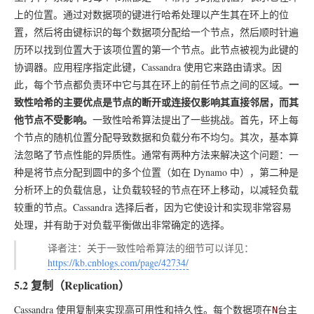
上的位置。通过对数据项的键进行哈希处理以产生其在环上的位
置，然后将由键标识的每个数据项分配给一个节点，然后顺时针遍
历环以找到位置大于该项位置的第一个节点。此节点被视为此键的
协调器。应用程序指定此键，Cassandra 使用它来路由请求。因
一
此，每个节点都负责环中它与其在环上的前任节点之间的区域。
致性哈希的主要优点是节点的断开或连接仅影响其直接邻居，而其
他节点不受影响。
一致性哈希算法提出了一些挑战。首先，环上每
个节点的随机位置分配导致数据和负载分布不均匀。其次，基本算
法忽略了节点性能的异质性。通常有两种方法来解决这个问题：一
种是将节点分配到圆中的多个位置（如在 Dynamo 中），第二种是
分析环上的负载信息，让负载较轻的节点在环上移动，以减轻负载
较重的节点。Cassandra 选择后者，因为它使设计和实现非常容易
处理，并有助于对负载平衡做出非常确定的选择。
译者注：关于一致性哈希算法的细节可以详见：
https://kb.cnblogs.com/page/42734/
5.2 复制（Replication）
Cassandra 使用复制来实现高可用性和持久性。每个数据项在
台主
N