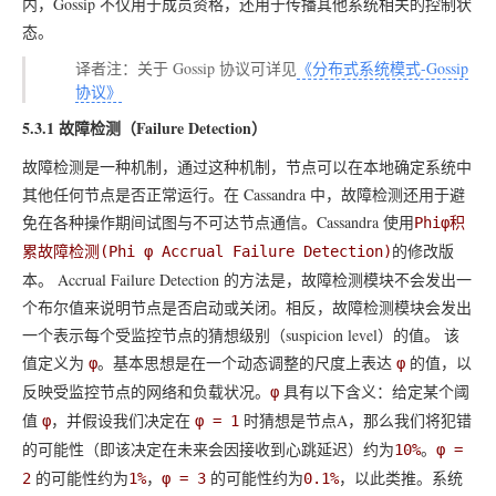
内，Gossip 不仅用于成员资格，还用于传播其他系统相关的控制状
态。
译者注：关于 Gossip 协议可详见
《分布式系统模式-Gossip
协议》
5.3.1 故障检测（Failure Detection）
故障检测是一种机制，通过这种机制，节点可以在本地确定系统中
其他任何节点是否正常运行。在 Cassandra 中，故障检测还用于避
免在各种操作期间试图与不可达节点通信。Cassandra 使用
Phiφ积
的修改版
累故障检测(Phi φ Accrual Failure Detection)
本。 Accrual Failure Detection 的方法是，故障检测模块不会发出一
个布尔值来说明节点是否启动或关闭。相反，故障检测模块会发出
一个表示每个受监控节点的猜想级别（suspicion level）的值。 该
值定义为
。基本思想是在一个动态调整的尺度上表达
的值，以
φ
φ
反映受监控节点的网络和负载状况。
具有以下含义：给定某个阈
φ
值
，并假设我们决定在
时猜想是节点A，那么我们将犯错
φ
φ = 1
的可能性（即该决定在未来会因接收到心跳延迟）约为
。
10%
φ =
的可能性约为
，
的可能性约为
，以此类推。系统
2
1%
φ = 3
0.1%