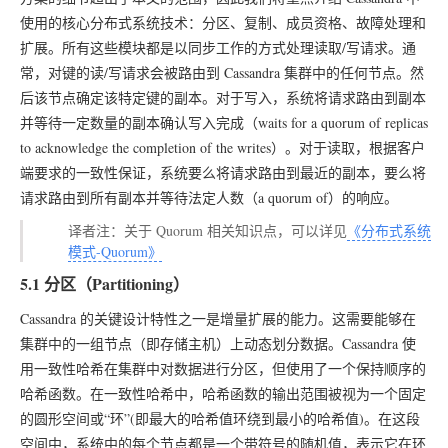
使用的核心分布式系统技术：分区、复制、成员资格、故障处理和
扩展。所有这些模块都是以同步工作的方式处理读取/写请求。通
常，对键的读/写请求会被路由到 Cassandra 集群中的任何节点。然
后该节点确定该特定键的副本。对于写入，系统将请求路由到副本
并等待一定数量的副本确认写入完成（waits for a quorum of replicas
to acknowledge the completion of the writes）。对于读取，根据客户
端要求的一致性保证，系统要么将请求路由到最近的副本，要么将
请求路由到所有副本并等待法定人数（a quorum of）的响应。
译者注：关于 Quorum 相关知识点，可以详见
《分布式系统
模式-Quorum》
5.1 分区（Partitioning）
Cassandra 的关键设计特性之一是增量扩展的能力。这需要能够在
集群中的一组节点（即存储主机）上动态划分数据。Cassandra 使
用一致性哈希在集群中对数据进行分区，但使用了一个保持顺序的
哈希函数。在一致性哈希中，哈希函数的输出范围被视为一个固定
的圆形空间或“环”(即最大的哈希值环绕到最小的哈希值)。在这段
空间中，系统中的每个节点都是一个带符号的随机值，表示它在环