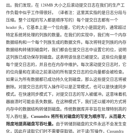
出。我们发现，在 128MB 大小之后滚动提交日志在我们的生产工
作负载中似乎工作得很好。（译者注：这里其实指的是日志分段与
压缩。整个过程的写入都是顺序写的）每个提交日志都有一个
header 头，它基本上是一个位向量，它的大小是固定的，通常超过
特定系统将处理的列族的数量。在我们的实现中，我们有一个内存
数据结构和一个每个列族生成的数据文件。每次将特定列族的内存
数据结构转储到磁盘时，我们都会在提交日志中设置它的位，说明
这列族已成功保存到磁盘。这表明该信息已被提交。这些位向量是
每个提交日志的，并且也在内存中维护。每次滚动提交日志时，它
的位向量和在滚动之前滚动的所有提交日志的位向量都会被检查。
如果认为所有数据都已成功持久化到磁盘，那么这些提交日志将被
删除。对提交日志的写入操作可以是正常模式，也可以是快速同步
模式。在快速同步模式下，对提交日志的写入被缓冲。这意味着机
器崩溃时可能会丢失数据。在这种模式下，我们还以缓冲的方式将
内存中的数据结构转储到磁盘。传统数据库并非旨在处理特别高的
Cassandra 将所有对磁盘的写变为顺序写，从而最大
写入吞吐量。
限度地提高磁盘写吞吐量。
由于转储到磁盘的文件永远不会发生变
化，因此在读取它们时不需要获取锁。对于读/写操作，Cassandra