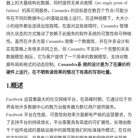
器上的大量结构化数据，同时提供无单点故障（no single point of
failure）的高可用服务。Cassandra 的目标是在数百个节点(可能分
布在不同的数据中心)的基础设施上运行。在这种规模下，大大小
小的组件都会连续出现故障。在面对这些故障时，Cassandra 管理
持久状态的方式推动了依赖于此服务的软件系统的可靠性和可伸缩
性。虽然在许多方面 Cassandra 很像一个数据库，并在许多设计和
实现策略上有很多共同之处，但 Cassandra 不支持一个完整的关系
数据模型;相反，它为客户提供了一个简单的数据模型，支持对数
Cassandra系 统的设计是为了在廉价的
据布局和格式的动态控制。
硬件上运行，在不牺牲读效率的情况下有高的写吞吐量。
1.概述
Facebook 运营着最大的社交网络平台，在高峰时期，它通过位于世
界各地许多数据中心的数万台服务器为数亿用户提供服务。
Facebook 平台在性能、可靠性和效率方面都有严格的运营要求，为
了支持平台的持续增长，平台需要具有高度的可扩展性。处理由数
千个组件组成的基础设施中的故障是我们的标准操作模式；在任何
给定的时间，总是有少量但数量可观的服务器和网络组件出现故