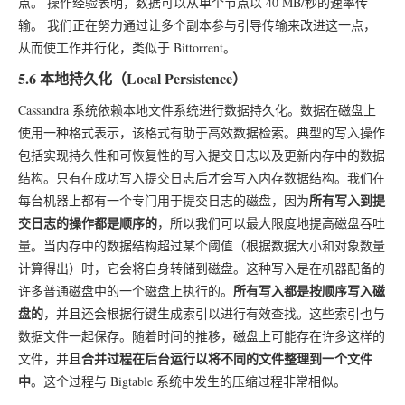
点。 操作经验表明，数据可以从单个节点以 40 MB/秒的速率传
输。 我们正在努力通过让多个副本参与引导传输来改进这一点，
从而使工作并行化，类似于 Bittorrent。
5.6 本地持久化（Local Persistence）
Cassandra 系统依赖本地文件系统进行数据持久化。数据在磁盘上
使用一种格式表示，该格式有助于高效数据检索。典型的写入操作
包括实现持久性和可恢复性的写入提交日志以及更新内存中的数据
结构。只有在成功写入提交日志后才会写入内存数据结构。我们在
所有写入到提
每台机器上都有一个专门用于提交日志的磁盘，因为
交日志的操作都是顺序的
，所以我们可以最大限度地提高磁盘吞吐
量。当内存中的数据结构超过某个阈值（根据数据大小和对象数量
计算得出）时，它会将自身转储到磁盘。这种写入是在机器配备的
所有写入都是按顺序写入磁
许多普通磁盘中的一个磁盘上执行的。
盘的
，并且还会根据行键生成索引以进行有效查找。这些索引也与
数据文件一起保存。随着时间的推移，磁盘上可能存在许多这样的
合并过程在后台运行以将不同的文件整理到一个文件
文件，并且
中
。这个过程与 Bigtable 系统中发生的压缩过程非常相似。