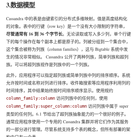
3.数据模型
Cassandra 中的表是由键索引的分布式多维映射。值是高度结构化
的对象。表中的行键（row key）是一个没有大小限制的字符串，
尽管通常有 16 到 36 个字节长
。无论读取或写入多少列，单个行键
下的每个操作在每个副本上都是原子的。列被分组到一个集合中，
这个集合被称为列族（column families），这与 Bigtable 系统中发
生的情况非常相似。 Cassandra 公开了两种列族，简单列族和超列
族。可以将超列族视作是列族中的一个列族。
此外，应用程序可以指定超列族或简单列族中列的排序顺序。系统
允许按时间或名称对列进行排序。收件箱搜索等应用程序利用列的
时间排序，其中结果始终按时间排序顺序显示。使用规约
访问列族中的任何列，使用
column_family:column
访问列族中属于 super
column_family:super_column:column
类型的任何列。6.1 节给出了超列族抽象能力的一个很好的例子。
通常应用程序使用一个专用的 Cassandra 集群并将它们作为其服务
的一部分进行管理。尽管系统支持多个表的概念，但所有部署的架
构中只有一个表。