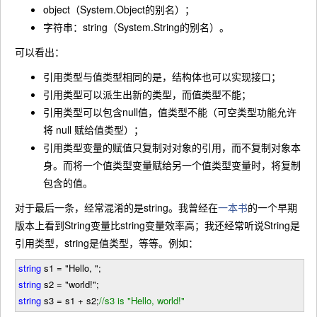
object（System.Object的别名）；
字符串：string（System.String的别名）。
可以看出：
引用类型与值类型相同的是，结构体也可以实现接口；
引用类型可以派生出新的类型，而值类型不能；
引用类型可以包含null值，值类型不能（可空类型功能允许
将 null 赋给值类型）；
引用类型变量的赋值只复制对对象的引用，而不复制对象本
身。而将一个值类型变量赋给另一个值类型变量时，将复制
包含的值。
对于最后一条，经常混淆的是string。我曾经在
一本书
的一个早期
版本上看到String变量比string变量效率高；我还经常听说String是
引用类型，string是值类型，等等。例如：
string
s1
=
"
Hello,
"
;
string
s2
=
"
world!
"
;
string
s3
=
s1
+
s2;
//
s3 is "Hello, world!"