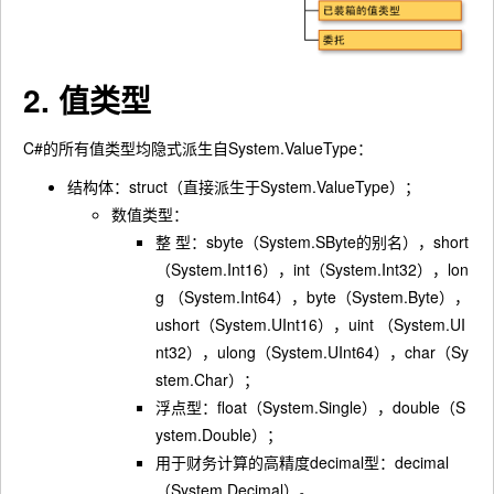
2. 值类型
C#的所有值类型均隐式派生自System.ValueType：
结构体：struct（直接派生于System.ValueType）；
数值类型：
整 型：sbyte（System.SByte的别名），short
（System.Int16），int（System.Int32），lon
g （System.Int64），byte（System.Byte），
ushort（System.UInt16），uint （System.UI
nt32），ulong（System.UInt64），char（Sy
stem.Char）；
浮点型：float（System.Single），double（S
ystem.Double）；
用于财务计算的高精度decimal型：decimal
（System.Decimal）。