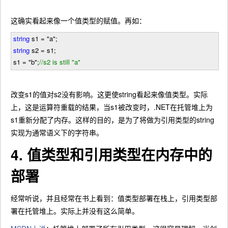
这确实看起来像一个值类型的赋值。再如：
string
s1
=
"
a
"
;
string
s2
=
s1
;
s1
=
"b
"
;
//
s2 is still "a"
改变s1的值对s2没有影响。这更使string看起来像值类型。实际
上，这是运算符重载的结果，当s1被改变时，.NET在托管堆上为
s1重新分配了内存。这样的目的，是为了将做为引用类型的string
实现为通常语义下的字符串。
4. 值类型和引用类型在内存中的
部署
经常听说，并且经常在书上看到：值类型部署在栈上，引用类型部
署在托管堆上。实际上并没有这么简单。