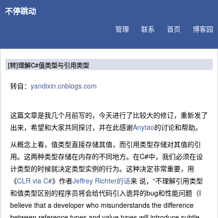
不停跳动
管理
联系
首页
博客园
[转]理解C#值类型与引用类型
转自：
yandixin.cnblogs.com
这篇文章是我几个月前写的，今天进行了比较大的修订，重新发了
出来，希望和大家共同探讨，并在此感谢
Anytao
的讨论和帮助。
从概念上看，值类型直接存储其值，而引用类型存储对其值的引
用。这两种类型存储在内存的不同地方。在C#中，我们必须在设
计类型的时候就决定类型实例的行为。这种决定非常重要，用
《
CLR via C#
》作者
Jeffrey Richter的话
来 说，“不理解引用类型
和值类型区别的程序员将会给代码引入诡异的bug和性能问题（I
believe that a developer who misunderstands the difference
between reference types and value types will introduce subtle