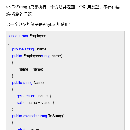
25.ToString()只是执行一个方法并返回一个引用类型，不存在装
箱/拆箱的问题。
另一个典型的例子是ArryList的使用：
public
struct
Employee
{
private
string
_name;
public
Employee(
string
name)
{
_name
=
name;
}
public
string
Name
{
get
{
return
_name; }
set
{ _name
=
value; }
}
public
override
string
ToString()
{
return
_name;