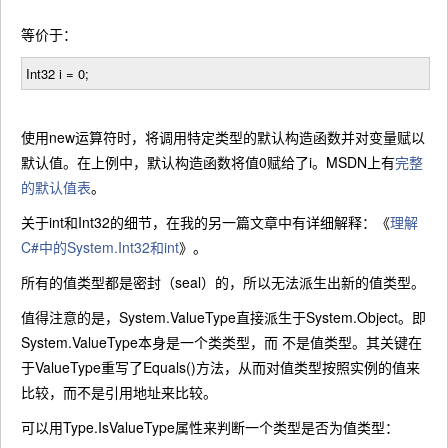
等价于：
Int32 i
=
0
;
使用new运算符时，将调用特定类型的默认构造函数并对变量赋以
默认值。在上例中，默认构造函数将值0赋给了i。MSDN上有
完整
的默认值表
。
关于int和Int32的细节，在我的另一篇文章中有详细解释：《
理解
C#中的System.Int32和int
》。
所有的值类型都是密封（seal）的，所以无法派生出新的值类型。
值得注意的是，System.ValueType直接派生于System.Object。即
System.ValueType本身是一个类类型，而 不是值类型。其关键在
于ValueType重写了Equals()方法，从而对值类型按照实例的值来
比较，而不是引用地址来比较。
可以用Type.IsValueType属性来判断一个类型是否为值类型：