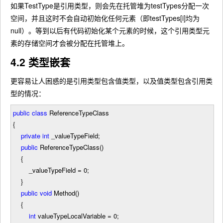
如果TestType是引用类型，则会先在托管堆为testTypes分配一次
空间，并且这时不会自动初始化任何元素（即testTypes[i]均为
null）。等到以后有代码初始化某个元素的时候，这个引用类型元
素的存储空间才会被分配在托管堆上。
4.2 类型嵌套
更容易让人困惑的是引用类型包含值类型，以及值类型包含引用类
型的情况：
public
class
ReferenceTypeClass
{
private
int
_valueTypeField;
public
ReferenceTypeClass()
{
_valueTypeField
=
0
;
}
public
void
Method()
{
int
valueTypeLocalVariable
=
0
;