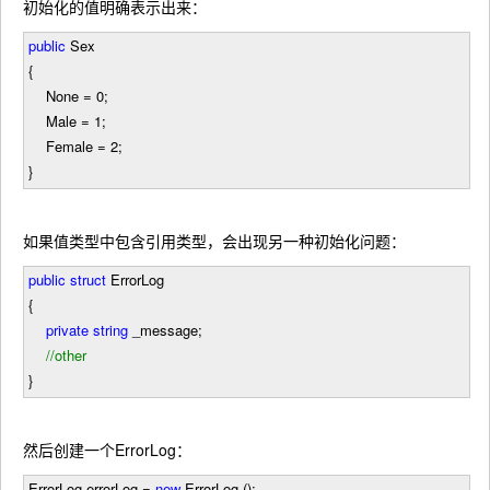
初始化的值明确表示出来：
public
Sex
{
None
=
0
;
Male
=
1
;
Female
=
2
;
}
如果值类型中包含引用类型，会出现另一种初始化问题：
public
struct
ErrorLog
{
private
string
_message;
//
other
}
然后创建一个ErrorLog：
ErrorLog errorLog
=
new
ErrorLog ();