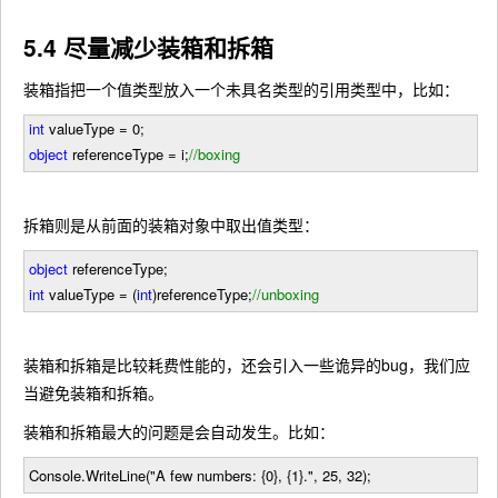
5.4 尽量减少装箱和拆箱
装箱指把一个值类型放入一个未具名类型的引用类型中，比如：
int
valueType
=
0
;
object
referenceType
=
i;
//
boxing
拆箱则是从前面的装箱对象中取出值类型：
object
referenceType;
int
valueType
=
(
int
)referenceType;
//
unboxing
装箱和拆箱是比较耗费性能的，还会引入一些诡异的bug，我们应
当避免装箱和拆箱。
装箱和拆箱最大的问题是会自动发生。比如：
Console.WriteLine(
"
A few numbers: {0}, {1}.
"
,
25
,
32
);