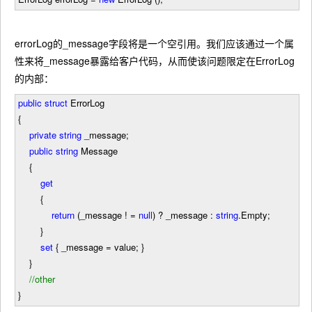
errorLog的_message字段将是一个空引用。我们应该通过一个属
性来将_message暴露给客户代码，从而使该问题限定在ErrorLog
的内部：
public
struct
ErrorLog
{
private
string
_message;
public
string
Message
{
get
{
return
(_message
! =
null
)
?
_message :
string
.Empty;
}
set
{ _message
=
value; }
}
//
other
}