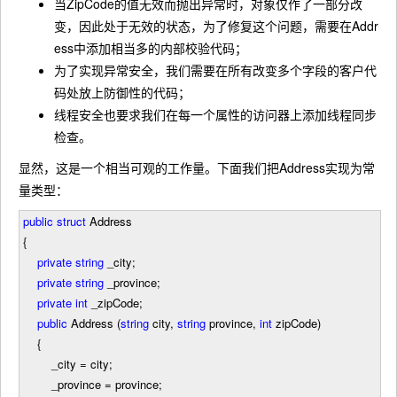
当ZipCode的值无效而抛出异常时，对象仅作了一部分改
变，因此处于无效的状态，为了修复这个问题，需要在Addr
ess中添加相当多的内部校验代码；
为了实现异常安全，我们需要在所有改变多个字段的客户代
码处放上防御性的代码；
线程安全也要求我们在每一个属性的访问器上添加线程同步
检查。
显然，这是一个相当可观的工作量。下面我们把Address实现为常
量类型：
public
struct
Address
{
private
string
_city;
private
string
_province;
private
int
_zipCode;
public
Address (
string
city,
string
province,
int
zipCode)
{
_city
=
city;
_province
=
province;