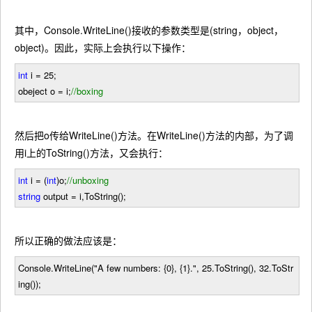
其中，Console.WriteLine()接收的参数类型是(string，object，
object)。因此，实际上会执行以下操作：
int
i
=
25
;
obeject o
=
i;
//
boxing
然后把o传给WriteLine()方法。在WriteLine()方法的内部，为了调
用i上的ToString()方法，又会执行：
int
i
=
(
int
)o;
//
unboxing
string
output
=
i,ToString();
所以正确的做法应该是：
Console.WriteLine(
"
A few numbers: {0}, {1}.
"
,
25
.ToString(),
32
.ToStr
ing());