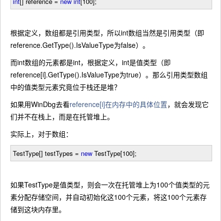
int
[] reference
=
new
int
[
100
];
根据定义，数组都是引用类型，所以int数组当然是引用类型（即
reference.GetType().IsValueType为false）。
而int数组的元素都是int，根据定义，int是值类型（即
reference[i].GetType().IsValueType为true）。那么引用类型数组
中的值类型元素究竟位于栈还是堆？
如果用WinDbg去看
reference[i]在内存中的具体位置
，就会发现它
们并不在栈上，而是在托管堆上。
实际上，对于数组：
TestType[] testTypes
=
new
TestType[
100
];
如果TestType是值类型，则会一次在托管堆上为100个值类型的元
素分配存储空间，并自动初始化这100个元素，将这100个元素存
储到这块内存里。