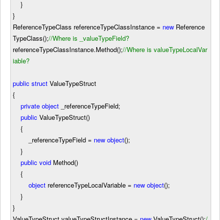
}
}
ReferenceTypeClass referenceTypeClassInstance
=
new
Reference
TypeClass();
//
Where is _valueTypeField?
referenceTypeClassInstance.Method();
//
Where is valueTypeLocalVar
iable?
public
struct
ValueTypeStruct
{
private
object
_referenceTypeField;
public
ValueTypeStruct()
{
_referenceTypeField
=
new
object
();
}
public
void
Method()
{
object
referenceTypeLocalVariable
=
new
object
();
}
}
ValueTypeStruct valueTypeStructInstance
=
new
ValueTypeStruct();
/