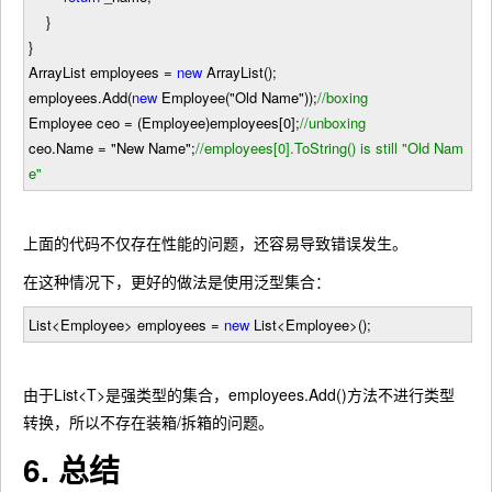
}
}
ArrayList employees
=
new
ArrayList();
employees.Add(
new
Employee(
"
Old Name
"
));
//
boxing
Employee ceo
=
(Employee)employees[
0
];
//
unboxing
ceo.Name
=
"
New Name
"
;
//
employees[0].ToString() is still "Old Nam
e"
上面的代码不仅存在性能的问题，还容易导致错误发生。
在这种情况下，更好的做法是使用泛型集合：
List
<
Employee
> employees
=
new
List
<
Employee
>
();
由于List<T>是强类型的集合，employees.Add()方法不进行类型
转换，所以不存在装箱/拆箱的问题。
6. 总结