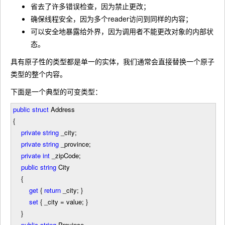
省去了许多错误检查，因为禁止更改；
确保线程安全，因为多个reader访问到同样的内容；
可以安全地暴露给外界，因为调用者不能更改对象的内部状
态。
具有原子性的类型都是单一的实体，我们通常会直接替换一个原子
类型的整个内容。
下面是一个典型的可变类型：
public
struct
Address
{
private
string
_city;
private
string
_province;
private
int
_zipCode;
public
string
City
{
get
{
return
_city; }
set
{ _city
=
value; }
}
public
string
Province