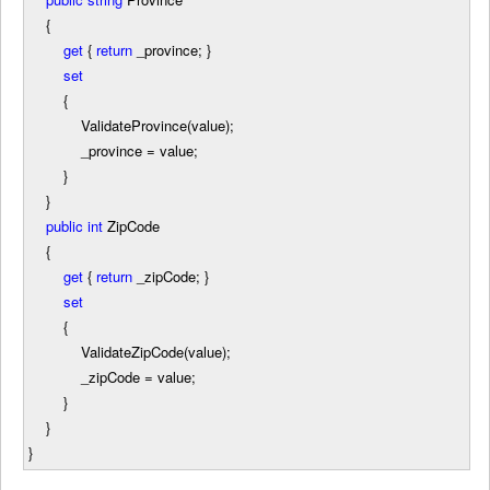
{
get
{
return
_province; }
set
{
ValidateProvince(value);
_province
=
value;
}
}
public
int
ZipCode
{
get
{
return
_zipCode; }
set
{
ValidateZipCode(value);
_zipCode
=
value;
}
}
}