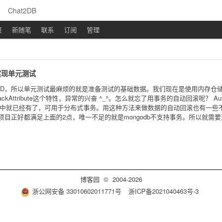
Chat2DB
页
新随笔
联系
订阅
管理
实现单元测试
DD，所以单元测试最麻烦的就是准备测试的基础数据。我们现在是使用内存仓储来
ckAttribute这个特性，异常的兴奋 ^_^。怎么就忘了用事务的自动回滚呢？ Autorollback
.NET 2.0中就已经有了，可用于分布式事务。用这种方法来做数据的自动回滚也
项目正好都满足上面的2点，唯一不足的就是mongodb不支持事务。所以就需要
博客园
© 2004-2026
浙公网安备 33010602011771号
浙ICP备2021040463号-3