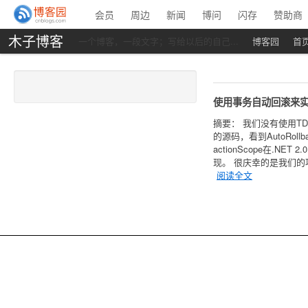
会员
周边
新闻
博问
闪存
赞助商
木子博客
一个博客，一段文字；写给以后的自己...
博客园
首
使用事务自动回滚来
摘要： 我们没有使用T
的源码，看到AutoRollba
actionScope在
现。 很庆幸的是我们的
阅读全文