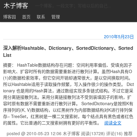
木子博客
一个博客，一段文字；写给以后的自己...
博客园
首页
联系
管理
2010年5月23日
深入解析Hashtable、Dictionary、SortedDictionary、Sorted
List
摘要： HashTable数据结构存在问题：空间利用率偏低、受填充因子
影响大、扩容时所有的数据需要重新进行散列计算。虽然Hash具有O
(1)的数据检索效率，但它空间开销却通常很大，是以空间换取时间。
所以Hashtable适用于读取操作频繁，写入操作很少的操作类型。 Dict
ionary 也是用的Hash算法，通过数组实现多条链式结构。不过它是采
用分离链接散列法。采用分离链接散列法不受到装填因子的影响，扩
容时原有数据不需要重新进行散列计算。 SortedDictionary是按照K有
序排列的(K, V)数据结构，以红黑树作为内部数据结构对K进行排列保
存– TreeSet，红黑树是一棵二叉搜索树，每个结点具有黑色或者红色
的属性。它比普通的二叉搜索树拥有更好的平衡性。
阅读全文
posted @ 2010-05-23 12:06 木子博客
阅读(13728)
评论(16)
推荐