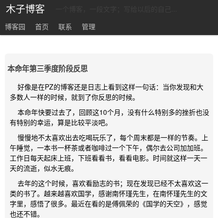
木子博客
一个博客，一段文字；写给以后的自己...
博客园
首页
联系
管理
本命年第三季度阶段反思
好像是在PZ的博客还是日志上看到这样一句话：当你发现和大
多数人一样的时候，就到了你反思的时候。
本命年快要过去了，回顾这10个月，没有什么特别多的挫折也没
有特别的幸运，算是比较平淡吧。
慢慢地不太喜欢出去吃喝玩乐了，每个周末都是一样的节奏。上
午睡觉，一本书一杯茶或者咖啡过一个下午，偶尔去公司加加班。
工作日每天起床上班，下班看看书，看看电影。时间就这样一天一
天的流逝，似水无痕。
去年的这个时候，喜欢看励志的书；现在发现已经不太喜欢这一
类的书了。越来越喜欢国学，感谢南怀瑾先生，在南怀瑾先生的文
字里，感悟了很多。最近在看的是傅佩荣的《国学的天空》，感觉
也还不错。