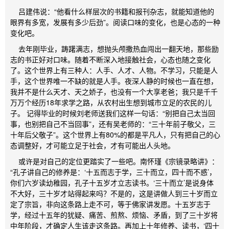
吕建伟说：“他看什么样层次的书籍和报刊杂志，就能知道他的
眼界有多宽，发展有多少后劲”。阅读口味的变化，也是心态的一种
变化吧。
去年刚毕业，踌躇满志，想抛头颅撒热血闯出一翻天地，那些励
志的书正好对口味。随着不断深入地接触社会，心态也随之变化
了。这个世界上有三种人：人手、人才、人物。不学习，只能是人
手，这个世界唯一不缺的就是人手。夜深人静的时候也一直在想，
我并不是什么天才、天之娇子，也没有一个大享老爸；我只是千千
万万个经历18年求学之路，从农村出生想到城市立足的农民的儿
子。 记得毕业的时候刘老师送我们这样一句话：“别把自己太当回
事，也别把自己不当回事”，还有吴老师的：“三十年前子敬父，三
十年后父敬子”。这个世界上有80%的都是平凡人，只有把自己的心
态调整好，才可能立足于社会，才有可能出人头地。
或许是对自己的定位更踏实了一些吧。南怀瑾《宗镜录略讲》：
“孔子讲自己的修养是：‘十五而志于学，三十而立，四十而不惑’，
你们六岁读幼稚园，孔子十五岁才立志读书。‘三十而立’是说身体
不大好，三十岁才站得起来吗？不是的，这是讲做人到三十岁而立
定了宗旨，非向这条路上走不可，等于佛家讲发愿。十五岁志于
学，经过十五年的犹疑、痛苦、煎熬、烦恼、矛盾，到了三十岁将
中年阶段，才确定人生该走这条路。再加上十年修养、读书，‘四十