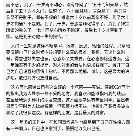
而不惑’，到了四十岁再不动心，没有怀疑了！‘五十而知天命’，然
后到了五十岁才入门，悟道了。‘六十而耳顺’，耳朵顺了，两只耳
朵又不是驴子，哪有不顺的？难道六十岁以前耳朵不好，到了六十
岁才掏通？不是的。到了六十岁，善恶是非化得平了，真到了禅宗
所谓的重关了。‘七十而从心所欲不逾矩’，最后七十岁才算到了
家。这是孔子对他一生的报告。”
人的一生就是这样不断学习、沉淀、反思、感悟的过程。只是想
要清楚自己什么时候应该想要什么真的很难。我想，无论什么时
候，得意也好失意也罢，心态都至关重要。在心态修炼这方面，这
一年确实有不少的提高，对人对事的看法也更加客观了。解开了自
己为自己设置的感情上的结，不再那么忧郁、纠结，这是最大的进
步吧。放过对方也放过自己。
这方面也感谢公司有这么好的一个氛围——真诚。感谢XGY同学
的指出我为人处事一些不妥的地方。我喜欢和能够指出我的缺点、
甚至给我迎头棒吓的朋友交流，这方面很幸运有老鼠同学。虽然老
鼠同学平时为人比较猥琐，但观察力很不错，也指出了我很多缺点
和给了我很多建议。有这样的朋友，是我最大的财富。
这一年多的工作中，在和同事沟通时也感觉到了自己在性格方面
有一些弱点，自己也注意到了，慢慢地改变自己吧。