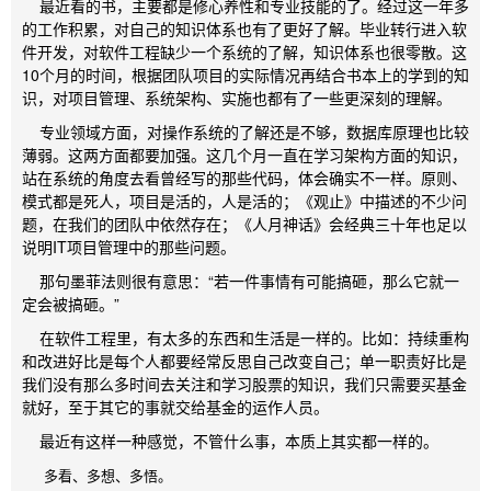
最近看的书，主要都是修心养性和专业技能的了。经过这一年多
的工作积累，对自己的知识体系也有了更好了解。毕业转行进入软
件开发，对软件工程缺少一个系统的了解，知识体系也很零散。这
10个月的时间，根据团队项目的实际情况再结合书本上的学到的知
识，对项目管理、系统架构、实施也都有了一些更深刻的理解。
专业领域方面，对操作系统的了解还是不够，数据库原理也比较
薄弱。这两方面都要加强。这几个月一直在学习架构方面的知识，
站在系统的角度去看曾经写的那些代码，体会确实不一样。原则、
模式都是死人，项目是活的，人是活的；《观止》中描述的不少问
题，在我们的团队中依然存在；《人月神话》会经典三十年也足以
说明IT项目管理中的那些问题。
那句墨菲法则很有意思：“若一件事情有可能搞砸，那么它就一
定会被搞砸。”
在软件工程里，有太多的东西和生活是一样的。比如：持续重构
和改进好比是每个人都要经常反思自己改变自己；单一职责好比是
我们没有那么多时间去关注和学习股票的知识，我们只需要买基金
就好，至于其它的事就交给基金的运作人员。
最近有这样一种感觉，不管什么事，本质上其实都一样的。
多看、多想、多悟。