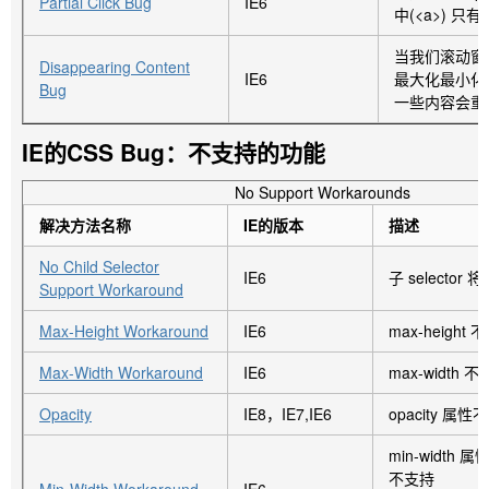
变成dashed边框的bug）
Partial Click Bug
IE6
中(<a>) 
当设置了overfl
当我们滚动窗
Disappearing Content
auto的元素
IE6
最大化最小化
Bug
Relative Overflow
了相对定位，ov
一些内容会重
Failure Bug
IE7, IE6
作用了，
IE的CSS Bug：不支持的功能
表现的是visi
（overflow bug）
方法是给父元
No Support Workarounds
position:relati
解决方法名称
IE的版本
描述
当子元素设置了a
IE7 "Broken" :hover
通过设置left 
No Child Selector
Absolute Bug
IE6
子 selector
过:hover
Support Workaround
IE7
将会不起作用
（ie7的坏的:hover 绝对
元素的可视范
定位bug）
Max-Height Workaround
IE6
max-height 
是给其加上margi
Max-Width Workaround
IE6
max-width 
给button设置
Button Background Shift
Opacity
IE8，IE7,IE6
opacity 属性
做偏移，可以通过
On :active Bug
IE8
时的-ms-backg
min-width 属
（当:active时Button背景
x和-ms-backgr
不支持
偏移）
来改变这个偏