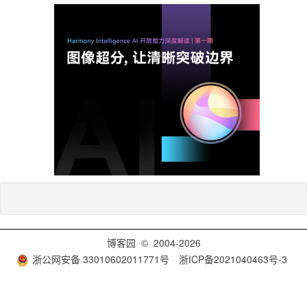
了，可以通过
（图片浮动List标记错位
替List自带
bug）
Non-Inherited TH Text-
当给table设置t
Align Bug
没有继承样式
IE8
设置text-alig
（TH没有继承Text-Align
IE8下这个丑
属性的bug）
在32个”style”方
32 Styles Limitation
IE8, IE7, IE6
@import
（32个Style限制）
的样式
background
Hover White Background
而改变，给ho
Ignore Bug
IE7
background-c
博客园
© 2004-2026
景不会改变，
（白色背景hover bug）
浙公网安备 33010602011771号
浙ICP备2021040463号-3
background:#ff
一个 selec
IE7 Child Selector
IE7
selector