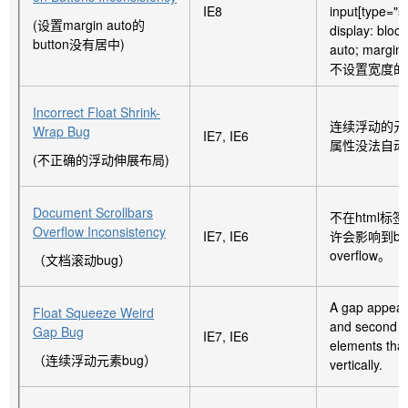
IE8
input[type=
(设置margin auto的
display: block
button没有居中)
auto; margin-
不设置宽度的
Incorrect Float Shrink-
连续浮动的元素
Wrap Bug
IE7, IE6
属性没法自动
(不正确的浮动伸展布局)
Document Scrollbars
不在html标签
Overflow Inconsistency
IE7, IE6
许会影响到bo
overflow。
（文档滚动bug）
A gap appear
Float Squeeze Weird
and second la
Gap Bug
IE7, IE6
elements that
（连续浮动元素bug）
vertically.