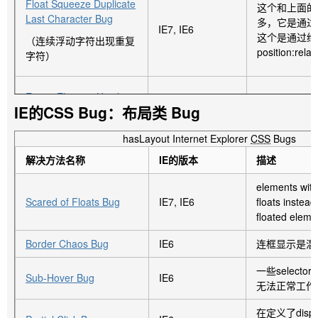
Float Squeeze Duplicate
这个和上面的
Last Character Bug
多，它是通过
IE7, IE6
这个是通过给
（连续浮动字符出现重复
position:relati
字符）
Empty Element Height
IE的CSS Bug：布局类 Bug
Bug
IE7, IE6
有layout
（空元素高度bug）
hasLayout Internet Explorer
CSS
Bugs
解决方法名称
IE的版本
描述
Form Control Double
elements with
Margin Bug
input和tex
IE7, IE6
Scared of Floats Bug
IE7, IE6
floats instea
元素的水平的ma
（表单元素双margin
floated eleme
bug）
Border Chaos Bug
IE6
连框显示是混
IE7 1px Dotted Border
一些selectors 
当设置了1px 
Sub-Hover Bug
IE6
Appears As Dashed Bug
无法正常工作
有一个边框的
IE7
的话其它为1
（ie7的1px dotted 边框
在定义了displ
dashed的样