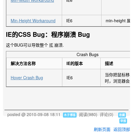
Min-Width Workaround
IE6
A ruleset, sel
Ignored :focus Bug
contains :focu
Min-Height Workaround
IE6
min-height
IE8
followed by a
selector, is i
IE的CSS Bug：程序崩溃 Bug
这个BUG可以导致整个
Invisible Hover Border
IE
崩溃.
当设置了outl
Bug
IE8
设置:hove
Crash Bugs
边框的话，将
（:hover边框消失bug）
解决方法名称
IE的版本
描述
当你把鼠标移上 :
当父元素设置
Hover Crash Bug
IE6
Percentage Padding
时，浏览器会
padding
Margin Bug
margin的时
IE8
就好像父元素被
（百分比padding垂直
一样，解决方
margin bug）
一个overflow:
posted @
2010-09-08 18:11
阅读(
980
) 评论(
0
)
木子博客
收藏
Image Float Bullet
当List里面有
举报
Chaos Bug
List标记显
刷新页面
返回顶部
IE8