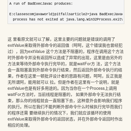
A run of BadExecJavac produces:

E:classescomjavaworldjpitfallsarticle2>java BadExecJavac ja
　process has not exited at java.lang.Win32Process.exitValue
这 里看原文就可以了解，这里主要的问题就是错误的调用了
exitValue来取得外部命令的返回值（呵呵，这个错误我也曾经犯
过），因为exitValue 这个方法是不阻塞的，程序在调用这个方法
时外部命令并没有返回所以造成了异常的出现，这里是由另外的
方法来等待外部命令执行完毕的，就是waitFor方 法，这个方法
会一直阻塞直到外部命令执行结束，然后返回外部命令执行的结
果，作者在这里一顿批评设计者的思路有问题，呵呵，反正我是
无所谓阿，能用就可以 拉。但是作者在这里有一个说明，就是
exitValue也是有好多用途的。因为当你在一个Process上调用
waitFor方法时，当前线程是阻塞的， 如果外部命令无法执行结
束，那么你的线程就会一直阻塞下去，这种意外会影响我们程序
的执行。所以在我们不能判断外部命令什么时候执行完毕而我们
的程序还需 要继续执行的情况下，我们就应该循环的使用
exitValue来取得外部命令的返回状态，并在外部命令返回时作出
相应的处理。