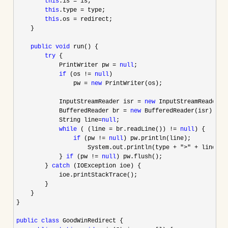
this
.is =
 is; 

this
.type =
 type; 

this
.os =
 redirect; 

    }

public
void
 run() { 

try
 { 

            PrintWriter pw 
= 
null
; 

if
 (os != 
null
) 

                pw 
= 
new
 PrintWriter(os);

            InputStreamReader isr 
= 
new
 InputStreamReader(is
            BufferedReader br 
= 
new
 BufferedReader(isr); 

            String line
=
null
; 

while
 ( (line = br.readLine()) != 
null
) { 

if
 (pw != 
null
) pw.println(line); 

                    System.out.println(type 
+ ">" +
 line);  
            } 
if
 (pw != 
null
) pw.flush(); 

        } 
catch
 (IOException ioe) {

            ioe.printStackTrace(); 

        } 

    } 

}

public
class
 GoodWinRedirect { 
