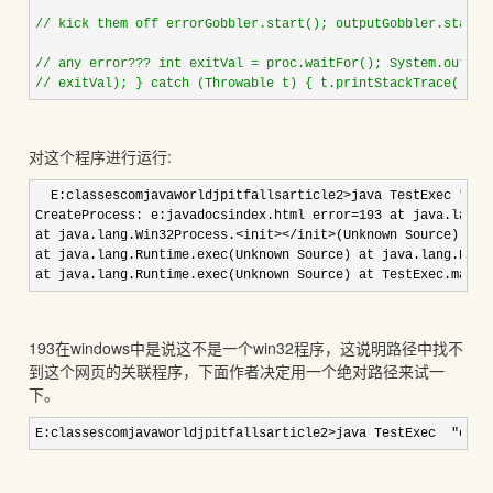
//
 kick them off errorGobbler.start(); outputGobbler.start()
//
//
 exitVal); } catch (Throwable t) { t.printStackTrace(); }
对这个程序进行运行:
  E:classescomjavaworldjpitfallsarticle2>java TestExec "e:j
CreateProcess: e:javadocsindex.html error=193 at java.lang.
at java.lang.Win32Process.<init></init>(Unknown Source) at 
at java.lang.Runtime.exec(Unknown Source) at java.lang.Runt
at java.lang.Runtime.exec(Unknown Source) at TestExec.main(
193在windows中是说这不是一个win32程序，这说明路径中找不
到这个网页的关联程序，下面作者决定用一个绝对路径来试一
下。
E:classescomjavaworldjpitfallsarticle2>java TestExec  "e:pr