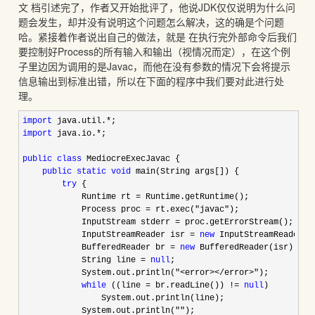
文 档引述完了，作者又开始批评了，他说JDK仅仅说明为什么问
题会发生，却并没有说明这个问题怎么解决，这的确是个问题
哈。紧接着作者说出自己的做法，就是 在执行完外部命令后我们
要控制好Process的所有输入和输出（视情况而定），在这个例
子里边因为调用的是Javac，而他在没有参数的情况下会将提示
信息输出到标准出错，所以在下面的程序中我们要对此进行处
理。
import
 java.util.*
import
 java.io.*
;

public
class
 MediocreExecJavac {

public
static
void
 main(String args[]) {

try
 {

            Runtime rt 
=
 Runtime.getRuntime();

            Process proc 
= rt.exec("javac"
);

            InputStream stderr 
=
 proc.getErrorStream();

            InputStreamReader isr 
= 
new
 InputStreamReader(st
            BufferedReader br 
= 
new
 BufferedReader(isr);

            String line 
= 
null
;

            System.out.println(
"<error></error>"
);

while
 ((line = br.readLine()) != 
null
)

                System.out.println(line);

            System.out.println(
""
);
