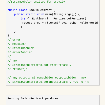
//
StreamGobbler omitted for brevity
public
class
 BadWinRedirect {

public
static
void
 main(String args[]) {

try
 {  Runtime rt =
 Runtime.getRuntime(); 

        Process proc 
= rt.exec("java jecho 'Hello World' > 
        }

    }

//
//
//
//
//
//
//
//
 "ERROR");

//
//
 StreamGobbler(proc.getInputStream(), "OUTPUT");
Running BadWinRedirect produces:
