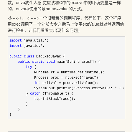
数，envp我个人感 觉应该和C中的execve中的环境变量是一样
的，envp中使用的是name=value的方式。
<!---->1、 <!---->一个很糟糕的调用程序，代码如下，这个程序
用exec调用了一个外部命令之后马上使用exitValue就对其返回值
进行检查，让我们看看会出现什么问题。
import
 java.util.*
import
 java.io.*
;

public
class
 BadExecJavac {

public
static
void
 main(String args[]) {

try
 {

            Runtime rt 
=
 Runtime.getRuntime();

            Process proc 
= rt.exec("javac"
);

int
 exitVal =
 proc.exitValue();

            System.out.println(
"Process exitValue: " +
 exit
        } 
catch
 (Throwable t) {

            t.printStackTrace();

        }

    }

}