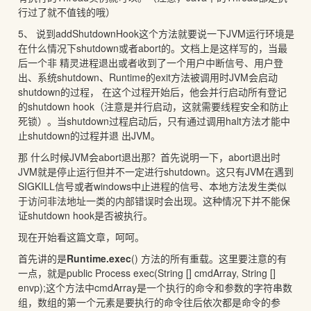
行过了就不值钱的哦）
5、 说到addShutdownHook这个方法就要说一下JVM运行环境是
在什么情况下shutdown或者abort的。文档上是这样写的，当最
后一个非 精灵进程退出或者收到了一个用户中断信号、用户登
出、系统shutdown、Runtime的exit方法被调用时JVM会启动
shutdown的过程， 在这个过程开始后，他会并行启动所有登记
的shutdown hook（注意是并行启动，这就需要线程安全和防止
死锁）。当shutdown过程启动后，只有通过调用halt方法才能中
止shutdown的过程并退 出JVM。
那 什么时候JVM会abort退出那？首先说明一下，abort退出时
JVM就是停止运行但并不一定进行shutdown。这只有JVM在遇到
SIGKILL信号或者windows中止进程的信号、本地方法发生类似
于访问非法地址一类的内部错误时会出现。这种情况下并不能保
证shutdown hook是否被执行。
现在开始看这篇文章，呵呵。
首先讲的是
Runtime.exec
() 方法的所有重载。这里要注意的有
一点，就是public Process exec(String [] cmdArray, String []
envp);这个方法中cmdArray是一个执行的命令和参数的字符串数
组，数组的第一个元素是要执行的命令往后依次都是命令的参