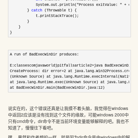
            System.out.println(
"Process exitValue: " +
 exit
        } 
catch
 (Throwable t) {

            t.printStackTrace();

        }

    }

}
A run of BadExecWinDir produces:

E:classescomjavaworldjpitfallsarticle2>java BadExecWinDir j
CreateProcess: dir error
=2 at java.lang.Win32Process.create
(Unknown Source) at java.lang.Runtime.execInternal(Native M
at java.lang.Runtime.exec(Unknown Source) at java.lang.Runt
at BadExecWinDir.main(BadExecWinDir.java:12)
说实在的，这个错误还真是让我摸不着头脑，我觉得在windows
中返回2应该是没有找到这个文件的缘故，可能windows 2000中
只有cmd命令，dir命令不是当前环境变量能够解释的吧。我也不
知道了，慢慢往下看吧。
嘿， 果然和作者想的一样，就是因为dir命令是由windows中的解