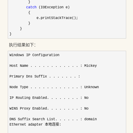
         }    

catch
 (IOException e)    

         {    

             e.printStackTrace();    

         }    

     }    

}   
执行结果如下：
Windows IP Configuration 

Host Name . . . . . . . . . . . . : Mickey 

Primary Dns Suffix . . . . . . . : 

Node Type . . . . . . . . . . . . : Unknown 

IP Routing Enabled. . . . . . . . : No 

WINS Proxy Enabled. . . . . . . . : No 

DNS Suffix Search List. . . . . . : domain 

Ethernet adapter 本地连接: 
