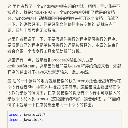
这 里作者教了一个windows中很有用的方法，呵呵，至少我是不
知道的，就是cmd.exe /C +一个windows中注册了后缀的文档
名，windows会自动地调用相关的程序来打开这个文档，我试了
一下，的确很好用，但是好像文件路径中有空格的 话就有点问
题，我加上引号也无法解决。
这里作者强调了一下，不要假设你执行的程序是可执行的程序，
要清楚自己的程序是单独可执行的还是被解释的，本章的结束作
者会介绍一个命令行工具来帮助我们分析。
这里还有一点，就是得到process的输出的方式是
getInputStream，这是因为我们要从Java 程序的角度来看，外部
程序的输出对于Java来说就是输入，反之亦然。
最 后的一个漏洞的地方就是错误的认为exec方法会接受所有你在
命令行或者Shell中输入并接受的字符串。这些错误主要出现在命
令作为参数的情况下，程序 员错误的将所有命令行中可以输入的
参数命令加入到exec中（这段翻译的不好，凑合看吧）。下面的
例子中就是一个程序员想重定向一个命令的输出。
import
 java.util.*
import
 java.io.*
;
