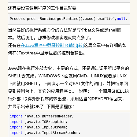
还有要设置调用程序的工作目录就要
Process proc =Runtime.getRuntime().exec("exeflie",
null
, 
new
当然最好的执行系统命令的方法就是写个bat文件或是shell脚
本。然后调用，那样修改和实现就简点多了。
还有在
在Java程序中截获控制台输出[转]
这篇文章中有详细的如
何在JTextArea中显示拦截的控制台输出。
JAVA现在执行外部命令，主要的方式，还是通过调用所以平台的
SHELL去完成，WINDOWS下面就用CMD，LINUX或者是UNIX
下面就用SHELL，下面演示一个对BAT文件的调用，并把结果回
显到控制台上，其它的应用程序类。
说明：
一个调用SHELL执
行外部
取得外部程序的输出流，采用适当的READER读回来，
并显示出来就OK了
下面是源程序：
import
import
import
import
 java.io.InputStreamReader;    
