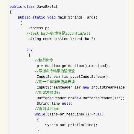
public
class
 JavaExeBat    

{    

public
static
void
 main(String[] args)    

     {    

         Process p;    

//
test.bat中的命令是ipconfig/all    
         String cmd="c:\\test\\test.bat"
;    

try
         {    

//
执行命令    
             p =
 Runtime.getRuntime().exec(cmd);    

//
取得命令结果的输出流    
             InputStream fis=
p.getInputStream();    

//
用一个读输出流类去读    
             InputStreamReader isr=
new
 InputStreamReader(fis
//
用缓冲器读行    
             BufferedReader br=
new
 BufferedReader(isr);    

             String line
=
null
;    

//
直到读完为止    
while
((line=br.readLine())!=
null
)    

             {    

                 System.out.println(line);    

             }    
