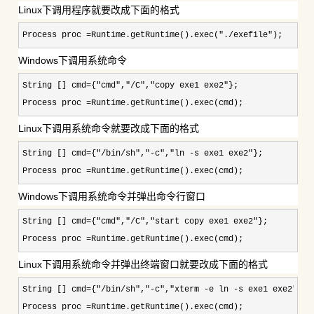
Linux下调用程序就要改成下面的格式
Process proc =Runtime.getRuntime().exec("./exefile");
Windows下调用系统命令
String [] cmd={"cmd","/C","copy exe1 exe2"
}; 

Process proc 
=Runtime.getRuntime().exec(cmd);
Linux下调用系统命令就要改成下面的格式
String [] cmd={"/bin/sh","-c","ln -s exe1 exe2"
}; 

Process proc 
=Runtime.getRuntime().exec(cmd);
Windows下调用系统命令并弹出命令行窗口
String [] cmd={"cmd","/C","start copy exe1 exe2"
}; 

Process proc 
=Runtime.getRuntime().exec(cmd);
Linux下调用系统命令并弹出终端窗口就要改成下面的格式
String [] cmd={"/bin/sh","-c","xterm -e ln -s exe1 exe2"
};

Process proc 
=Runtime.getRuntime().exec(cmd);