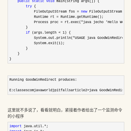
public
static
void
 main(String args[]) {

try
 {  

            FileOutputStream fos 
= 
new
 FileOutputStream(arg
            Runtime rt 
=
 Runtime.getRuntime(); 

            Process proc 
= rt.exec("java jecho 'Hello World
        }

if
 (args.length < 1
) {

            System.out.println(
"USAGE java GoodWinRedirect 
            System.exit(
1
);

        }

    }

}
Running GoodWinRedirect produces:

E:classescomjavaworldjpitfallsarticle2>java GoodWinRedirect
这里就不多说了，看看就明白，紧接着作者给出了一个监测命令
的小程序
import
 java.util.*