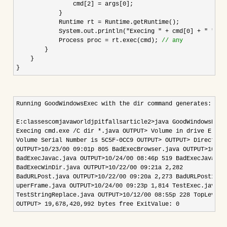
                cmd[
2] = args[0
]; 

            }

            Runtime rt 
=
 Runtime.getRuntime(); 

            System.out.println(
"Execing " + cmd[0] + " " + 
            Process proc 
= rt.exec(cmd); 
//
 any
        }                                        

    }

}
Running GoodWindowsExec with the dir command generates:

E:classescomjavaworldjpitfallsarticle2>java GoodWindowsExec
Execing cmd.exe /C dir *.java OUTPUT> Volume in drive E has
Volume Serial Number is 5C5F-0CC9 OUTPUT> OUTPUT> Directory
OUTPUT>10/23/00 09:01p 805 BadExecBrowser.java OUTPUT>10/22
BadExecJavac.java OUTPUT>10/24/00 08:46p 519 BadExecJavac2.
BadExecWinDir.java OUTPUT>10/22/00 09:21a 2,282 
BadURLPost.java OUTPUT>10/22/00 09:20a 2,273 BadURLPost1.ja
uperFrame.java OUTPUT>10/24/00 09:23p 1,814 TestExec.java O
TestStringReplace.java OUTPUT>10/12/00 08:55p 228 TopLevel.
OUTPUT> 19,678,420,992 bytes free ExitValue: 0