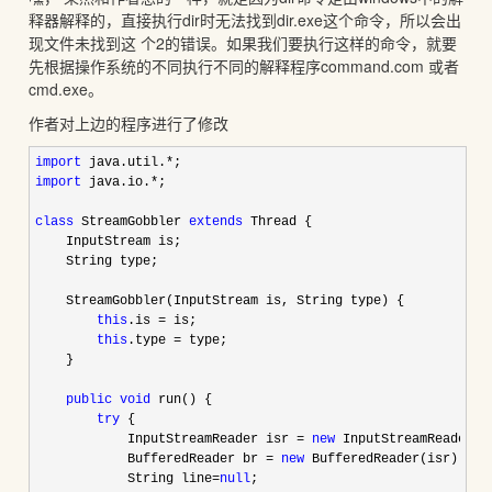
释器解释的，直接执行dir时无法找到dir.exe这个命令，所以会出
现文件未找到这 个2的错误。如果我们要执行这样的命令，就要
先根据操作系统的不同执行不同的解释程序command.com 或者
cmd.exe。
作者对上边的程序进行了修改
import
 java.util.*
import
 java.io.*
;

class
 StreamGobbler 
extends
 Thread { 

    InputStream is; 

    String type;

    StreamGobbler(InputStream is, String type) { 

this
.is =
 is; 

this
.type =
 type; 

    }

public
void
 run() { 

try
 { 

            InputStreamReader isr 
= 
new
 InputStreamReader(is
            BufferedReader br 
= 
new
 BufferedReader(isr); 

            String line
=
null
; 
