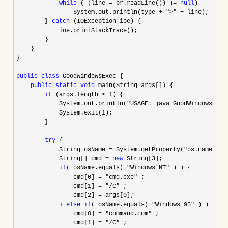
while
 ( (line = br.readLine()) != 
null
) 

                System.out.println(type 
+ ">" +
 line);  

        } 
catch
 (IOException ioe) { 

            ioe.printStackTrace();  

        }

    } 

}

public
class
 GoodWindowsExec { 

public
static
void
 main(String args[]) { 

if
 (args.length < 1
) { 

            System.out.println(
"USAGE: java GoodWindowsExec
            System.exit(
1
); 

        }

try
 {  

            String osName 
= System.getProperty("os.name"
 ); 
            String[] cmd 
= 
new
 String[3
];

if
( osName.equals( "Windows NT"
 ) ) { 

                cmd[
0] = "cmd.exe"
 ; 

                cmd[
1] = "/C"
 ; 

                cmd[
2] = args[0
]; 

            } 
else
if
( osName.equals( "Windows 95"
 ) ) { 

                cmd[
0] = "command.com"
 ; 

                cmd[
1] = "/C"
 ; 
