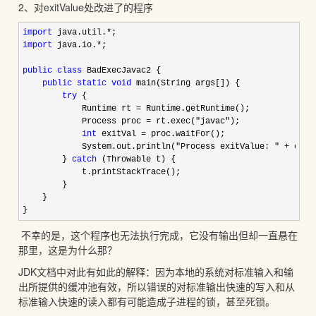
2、对exitValue处改进了的程序
import
 java.util.*
import
 java.io.*
;

public
class
 BadExecJavac2 {

public
static
void
 main(String args[]) {

try
 {

            Runtime rt 
=
 Runtime.getRuntime();

            Process proc 
= rt.exec("javac"
);

int
 exitVal =
 proc.waitFor();

            System.out.println(
"Process exitValue: " +
 exit
        } 
catch
 (Throwable t) {

            t.printStackTrace();

        }

    }

}
不幸的是，这个程序也无法执行完成，它没有输出但却一直悬在
那里，这是为什么那？
JDK文档中对此有如此的解释：因为本地的系统对标准输入和输
出所提供的缓冲池有效，所以错误的对标准输出快速的写入和从
标准输入快速的读入都有可能造成子进程的锁，甚至死锁。