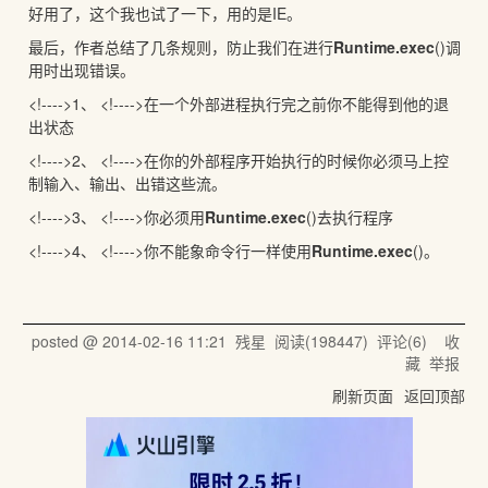
好用了，这个我也试了一下，用的是IE。
最后，作者总结了几条规则，防止我们在进行
Runtime.exec
()调
用时出现错误。
<!---->1、 <!---->在一个外部进程执行完之前你不能得到他的退
出状态
<!---->2、 <!---->在你的外部程序开始执行的时候你必须马上控
制输入、输出、出错这些流。
<!---->3、 <!---->你必须用
Runtime.exec
()去执行程序
<!---->4、 <!---->你不能象命令行一样使用
Runtime.exec
()。
posted @
2014-02-16 11:21
残星
阅读(
198447
) 评论(
6
)
收
藏
举报
刷新页面
返回顶部