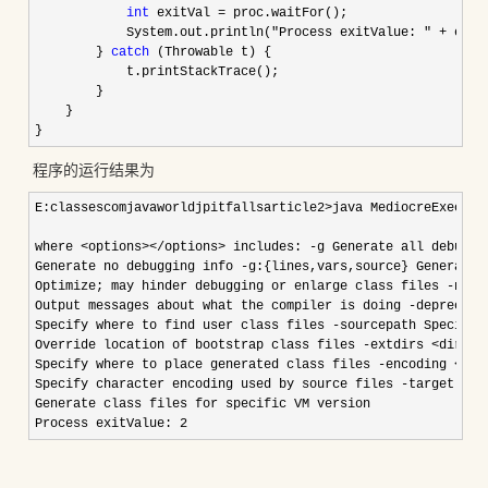
int
 exitVal =
 proc.waitFor();

            System.out.println(
"Process exitValue: " +
 exit
        } 
catch
 (Throwable t) {

            t.printStackTrace();

        }

    }

}
程序的运行结果为
E:classescomjavaworldjpitfallsarticle2>java MediocreExecJav
where <options></options> includes: -g Generate all debuggi
Generate no debugging info -g:{lines,vars,source} Generate 
Optimize; may hinder debugging or enlarge class files -nowa
Output messages about what the compiler is doing -deprecati
Specify where to find user class files -sourcepath Specify 
Override location of bootstrap class files -extdirs <dirs><
Specify where to place generated class files -encoding <enc
Specify character encoding used by source files -target <re
Generate class files for specific VM version
Process exitValue: 2