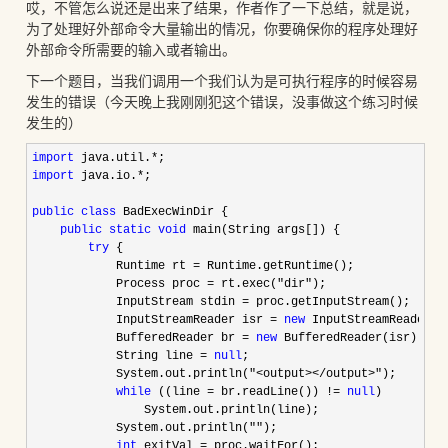
哎，不管怎么说还是出来了结果，作者作了一下总结，就是说，
为了处理好外部命令大量输出的情况，你要确保你的程序处理好
外部命令所需要的输入或者输出。
下一个题目，当我们调用一个我们认为是可执行程序的时候容易
发生的错误（今天晚上我刚刚犯这个错误，没事做这个练习时候
发生的）
import
 java.util.*
import
 java.io.*
;

public
class
 BadExecWinDir {

public
static
void
 main(String args[]) {

try
 {

            Runtime rt 
=
 Runtime.getRuntime();

            Process proc 
= rt.exec("dir"
);

            InputStream stdin 
=
 proc.getInputStream();

            InputStreamReader isr 
= 
new
 InputStreamReader(st
            BufferedReader br 
= 
new
 BufferedReader(isr);

            String line 
= 
null
;

            System.out.println(
"<output></output>"
);

while
 ((line = br.readLine()) != 
null
)

                System.out.println(line);

            System.out.println(
""
);

int
 exitVal =
 proc.waitFor();
