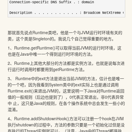
Connection-specific DNS Suffix . : domain 

Description . . . . . . . . . . . : Broadcom NetXtreme Giga
那就首先说点Runtime类吧，他是一个与JVM运行时环境有关的
类，这个类是Singleton的。我说几个自己觉得重要的地方。
1、Runtime.getRuntime()可以取得当前JVM的运行时环境，这
也是在Java中唯一一个得到运行时环境的方法。
2、Runtime上其他大部分的方法都是实例方法，也就是说每次进
行运行时调用时都要用到getRuntime方法。
3、 Runtime中的exit方法是退出当前JVM的方法，估计也是唯一
的一个吧，因为我看到System类中的exit实际上也是通过调用
Runtime.exit()来退出JVM的，这里说明一下Java对Runtime返回
值的一般规则（后边也提到了），0代表正常退出，非0代表异常
中 止，这只是Java的规则，在各个操作系统中总会发生一些小的
混淆。
4、Runtime.addShutdownHook()方法可以注册一个hook在JVM
执行shutdown的过程中，方法的参数只要是一个初始化过但是没
有执行的Thread实例就可以。（注意，Java中的Thread都是执