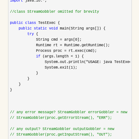
import
 java.io.*
;

//
class StreamGobbler omitted for brevity
public
class
 TestExec { 

public
static
void
 main(String args[]) { 

try
 { 

            String cmd 
= args[0
]; 

            Runtime rt 
=
 Runtime.getRuntime(); 

            Process proc 
=
 rt.exec(cmd);

if
 (args.length < 1
) { 

                System.out.println(
"USAGE: java TestExec "+
                System.exit(
1
); 

            }

        }

    }

}

//
//
 StreamGobbler(proc.getErrorStream(), "ERR");

//
//
 StreamGobbler(proc.getInputStream(), "OUT");
