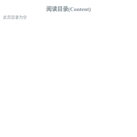
阅读目录(Content)
此页目录为空
麋鹿鲁哟
生活是没有标准答案的。