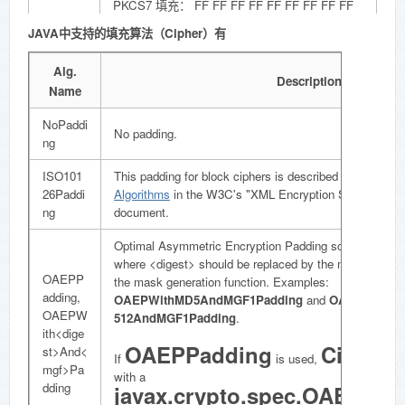
PKCS7 填充： FF FF FF FF FF FF FF FF FF
07 07 07 07 07 07 07
JAVA中支持的填充算法（Cipher）有
Zeros
填充字符串由设置为零的字节组成。
Alg.
Description
Name
NoPaddi
No padding.
ng
ISO101
This padding for block ciphers is described in
5.2 Block
26Paddi
Algorithms
in the W3C's "XML Encryption Syntax and 
ng
document.
Optimal Asymmetric Encryption Padding scheme defin
where <digest> should be replaced by the message di
OAEPP
the mask generation function. Examples:
adding,
OAEPWithMD5AndMGF1Padding
and
OAEPWithSH
OAEPW
512AndMGF1Padding
.
ith<dige
OAEPPadding
Cipher
st>And<
If
is used,
obj
mgf>Pa
with a
dding
javax.crypto.spec.OAEPPar