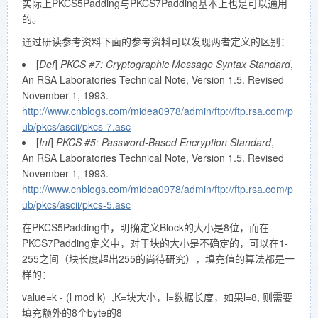
实际上PKCS5Padding与PKCS7Padding基本上也是可以通用
    sizeof(content) + sizeof(MAC) % bloc
padding has to be (block_length - 1) bytes long, becaus
的。
padding_length
of
.
通过研读参考资料下面的参考资料可以发现两者定义的区别：
This make the padding scheme similar (but not quite)
[
Def
]
PKCS #7: Cryptographic Message Syntax Standard
,
where the padding length is encoded in the padding (an
An RSA Laboratories Technical Note, Version 1.5. Revised
block_length). With the SSL scheme, the sizeof(paddin
November 1, 1993.
padding_length
the always present
and 
http://www.cnblogs.com/midea0978/admin/ftp://ftp.rsa.com/p
from 0 to block_length-1.
ub/pkcs/ascii/pkcs-7.asc
[
Inf
]
PKCS #5: Password-Based Encryption Standard
,
An RSA Laboratories Technical Note, Version 1.5. Revised
November 1, 1993.
http://www.cnblogs.com/midea0978/admin/ftp://ftp.rsa.com/p
ub/pkcs/ascii/pkcs-5.asc
在PKCS5Padding中，明确定义Block的大小是8位，而在
PKCS7Padding定义中，对于块的大小是不确定的，可以在1-
255之间（块长度超出255的尚待研究），填充值的算法都是一
样的：
value=k - (l mod k) ,K=块大小，l=数据长度，如果l=8, 则需要
填充额外的8个byte的8