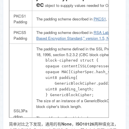
ec
object to suppply values needed for OAEPPadding
PKCS1
The padding scheme described in
PKCS1
, used with t
Padding
PKCS5
The padding scheme described in
RSA Laboratories, 
Padding
Based Encryption Standard," version 1.5, November 1
The padding scheme defined in the SSL Protocol Versi
18, 1996, section 5.2.3.2 (CBC block cipher):
    block-ciphered struct {

	opaque content[SSLCompressed.length];

	opaque MAC[CipherSpec.hash_size];

	uint8 padding[

	    GenericBlockCipher.padding_length];

	uint8 padding_length;

    } GenericBlockCipher;
The size of an instance of a GenericBlockCipher must b
block cipher's block length.
SSL3Pa
dding
The padding length, which is always present, contribute
简单对比之下发现，通用的有
which implies that if:
None
，
ISO10126
两种填充法，