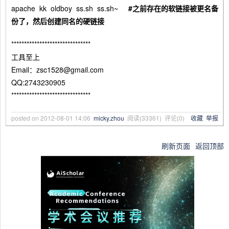
apache kk oldboy ss.sh ss.sh~
#
之前存在的软链接被更名备
份了，然后创建同名的硬链接
*******************************
工具至上
Email：zsc1528@gmail.com
QQ:2743230905
*******************************
posted on
2012-08-01 14:06
micky.zhou
阅读(
33361
) 评论(
0
)
收藏
举报
刷新页面
返回顶部