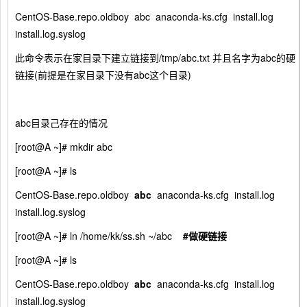
CentOS-Base.repo.oldboy abc anaconda-ks.cfg install.log
install.log.syslog
此命令表示在家目录下建立链接到/tmp/abc.txt 并且名字为abc的硬
链接(前提是在家目录下没有abc这个目录)
abc目录己存在的情况
[root@A ~]# mkdir abc
[root@A ~]# ls
CentOS-Base.repo.oldboy
abc
anaconda-ks.cfg install.log
install.log.syslog
[root@A ~]# ln /home/kk/ss.sh ~/abc
#
做硬链接
[root@A ~]# ls
CentOS-Base.repo.oldboy
abc
anaconda-ks.cfg install.log
install.log.syslog