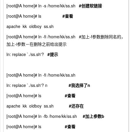
[root@A home]# ln -s /home/kk/ss.sh
#
创建软链接
[root@A home]# ls
#
查看
apache kk oldboy ss.sh
[root@A home]# ln -fi /home/kk/ss.sh #加上-f参数删除同名的，
加上-i参数－在删除之前给出提示
ln: replace `./ss.sh'?
#
提示
[root@A home]# ln -fi /home/kk/ss.sh
ln: replace `./ss.sh'? n
#
我选择了n
[root@A home]# ls
#
查看
apache kk oldboy ss.sh
#
还存在
[root@A home]# ln -fb /home/kk/ss.sh
#
加上参数b
[root@A home]# ls
#
查看