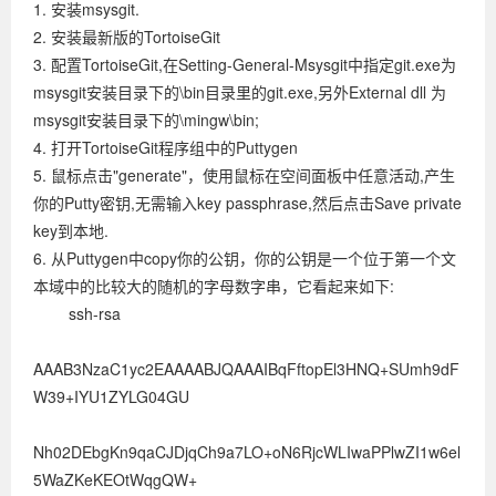
1. 安装msysgit.
2. 安装最新版的TortoiseGit
3. 配置TortoiseGit,在Setting-General-Msysgit中指定git.exe为
msysgit安装目录下的\bin目录里的git.exe,另外External dll 为
msysgit安装目录下的\mingw\bin;
4. 打开TortoiseGit程序组中的Puttygen
5. 鼠标点击"generate"，使用鼠标在空间面板中任意活动,产生
你的Putty密钥,无需输入key passphrase,然后点击Save private
key到本地.
6. 从Puttygen中copy你的公钥，你的公钥是一个位于第一个文
本域中的比较大的随机的字母数字串，它看起来如下:
ssh-rsa
AAAB3NzaC1yc2EAAAABJQAAAIBqFftopEl3HNQ+SUmh9dF
W39+IYU1ZYLG04GU
Nh02DEbgKn9qaCJDjqCh9a7LO+oN6RjcWLIwaPPlwZI1w6el
5WaZKeKEOtWqgQW+