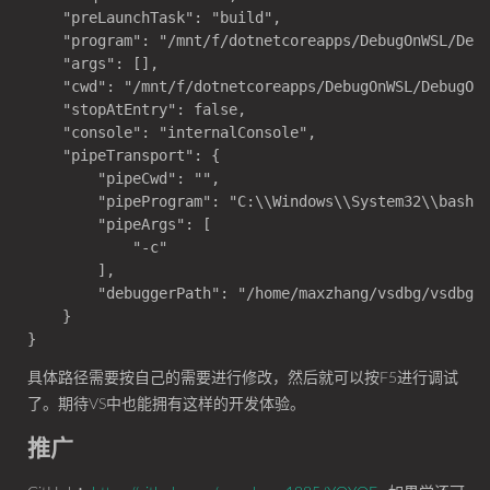
    "preLaunchTask": "build",

    "program": "/mnt/f/dotnetcoreapps/DebugOnWSL/Debu
    "args": [],

    "cwd": "/mnt/f/dotnetcoreapps/DebugOnWSL/DebugOnW
    "stopAtEntry": false,

    "console": "internalConsole",

    "pipeTransport": {

        "pipeCwd": "",

        "pipeProgram": "C:\\Windows\\System32\\bash.e
        "pipeArgs": [

            "-c"

        ],

        "debuggerPath": "/home/maxzhang/vsdbg/vsdbg"

    }

具体路径需要按自己的需要进行修改，然后就可以按F5进行调试
了。期待VS中也能拥有这样的开发体验。
推广