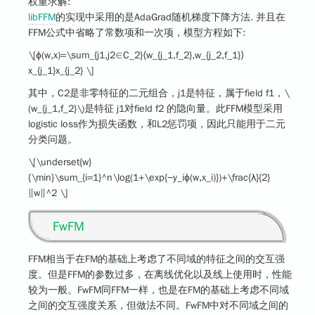
权重求解:
libFFM
的实现中采用的是AdaGrad随机梯度下降方法. 并且在
FFM公式中省略了常数项和一次项，模型方程如下:
\[ϕ(w,x)=\sum_{j1,j2∈C_2}⟨w_{j_1,f_2},w_{j_2,f_1}⟩
x_{j_1}x_{j_2} \]
其中，C2是非零特征的二元组合，j1是特征，属于field f1，
\
(w_{j_1,f_2}\)
是特征 j1对field f2 的隐向量。此FFM模型采用
logistic loss作为损失函数，和L2惩罚项，因此只能用于二元
分类问题。
\[\underset{w}
{\min}\sum_{i=1}^n\log(1+\exp{−y_iϕ(w,x_i)})+\frac{λ}{2}
‖w‖^2 \]
FwFM
FFM相当于在FM的基础上考虑了不同域的特征之间的交互强
度。但是FFM的参数过多，在离线优化以及线上使用时，性能
较为一般。FwFM同FFM一样，也是在FM的基础上考虑不同域
之间的交互强度关系，但做法不同。FwFM中对不同域之间的