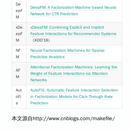
De
DeepFM: A Factorization-Machine based Neural
epF
Network for CTR Prediction
M
xDe
xDeepFM: Combining Explicit and Implicit
epF
Feature Interactions for Recommender Systems
M
（KDD’18）
NF
Neural Factorization Machines for Sparse
M
Predictive Analytics
Attentional Factorization Machines: Learning the
AF
Weight of Feature Interactions via Attention
M
Networks
Aut
AutoFIS: Automatic Feature Interaction Selection
oFi
in Factorization Models for Click-Through Rate
s
Prediction
本文源自http://www.cnblogs.com/makefile/