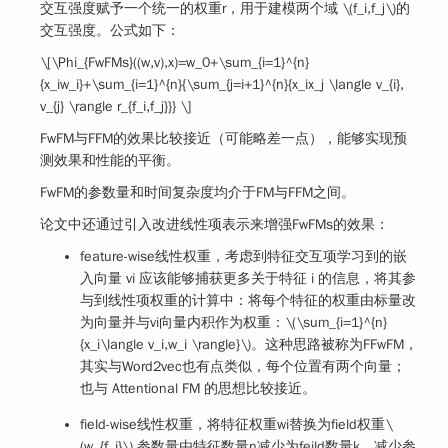
交互强度赋予一个统一的权重r，用于建模两个域
\(f_i,f_j\)
的
交互强度。公式如下：
\[\Phi_{FwFMs}((w,v),x)=w_0+\sum_{i=1}^{n}
{x_iw_i}+\sum_{i=1}^{n}{\sum_{j=i+1}^{n}{x_ix_j \langle v_{i},
v_{j} \rangle r_{f_i,f_j}}} \]
FwFM与FFM的效果比较接近（可能略差一点），能够实现预
测效果和性能的平衡。
FwFM的参数量和时间复杂度均介于FM与FFM之间。
论文中还通过引入改进线性项表示来增强FwFMs的效果：
feature-wise线性权重，考虑到特征交互项学习到的嵌
入向量 vi 应该能够捕获更多关于特征 i 的信息，将其参
与到线性项权重的计算中：将每个特征的权重由标量改
为向量并与vi向量内积作为权重：
\(\sum_{i=1}^{n}
{x_i\langle v_i,w_i \rangle}\)
。这种思路被称为FFwFM，
其实与Word2vec也有点类似，每个位置有两个向量；
也与 Attentional FM 的思想比较接近。
field-wise线性权重，将特征权重wi替换为field权重
\
(w_{f_i}\)
,参数量由特征数量n减少为feild数量k，减少参