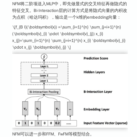
NFM将二阶项送入MLP中，即先做显式的交叉特征再做隐式的
特征交叉。Bi-Interaction层的计算方式是将隐式向量的内积改
为点积（哈达玛积），输出是一个k维的embedding向量：
\[f_{B I}(\boldsymbol{x}) =\sum_{i=1}^{n} \sum_{j=i+1}^{n}
(\boldsymbol{v}_{i} \odot \boldsymbol{v}_{j}) x_{i}
x_{j}=\sum_{i=1}^{n} \sum_{j=i+1}^{n} x_{i} \boldsymbol{v}_{i}
\odot x_{j} \boldsymbol{v}_{j} \]
NFM可以进一步和FFM、FwFM等模型结合。