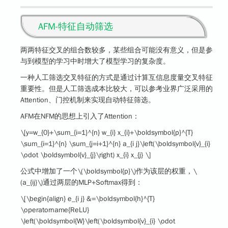
AFM-特征自动筛选
两两特征交叉的组合数较多，某些组合可能没有意义，但是参
与到模型的学习中时增大了模型学习的复杂度。
一种人工筛选交叉特征的方式是通过计算互信息度量交叉特征
重要性。但是人工筛选成本比较大，可以参考业界广泛采用的
Attention、门控机制来实现自动特征筛选。
AFM在NFM的思想上引入了Attention：
\[y=w_{0}+\sum_{i=1}^{n} w_{i} x_{i}+\boldsymbol{p}^{T}
\sum_{i=1}^{n} \sum_{j=i+1}^{n} a_{i j}\left(\boldsymbol{v}_{i}
\odot \boldsymbol{v}_{j}\right) x_{i} x_{j} \]
公式中增加了一个
\(\boldsymbol{p}\)
作为该层的权重，
\
(a_{ij}\)
通过两层的MLP+Softmax得到：
\[\begin{align} e_{i j} &=\boldsymbol{h}^{T}
\operatorname{ReLU}
\left(\boldsymbol{W}\left(\boldsymbol{v}_{i} \odot