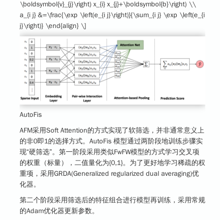
\boldsymbol{v}_{j}\right) x_{i} x_{j}+\boldsymbol{b}\right) \\
a_{i j} &=\frac{\exp \left(e_{i j}\right)}{\sum_{i j} \exp \left(e_{i
j}\right)} \end{align} \]
AutoFis
AFM采用Soft Attention的方式实现了软筛选，并非通常意义上
的非0即1的选择方式。AutoFis 模型通过两阶段地训练步骤实
现“硬筛选”。第一阶段采用类似FwFW模型的方式学习交叉项
的权重（标量），二值量化为{0,1}。为了更好地学习稀疏的权
重项，采用GRDA(Generalized regularized dual averaging)优
化器。
第二个阶段采用筛选后的特征组合进行模型再训练，采用常规
的Adam优化器更新参数。