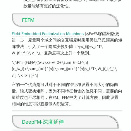
数量能够有更好的泛化性。
FEFM
Field-Embedded Factorization Machines
比FwFM的基础版更
进一步，度量两个域之间的交互强度时采用类似马氏距离的矩
阵乘法，引入了一个隐式变换矩阵：
\(w_{ij}=v_i^T\
W_{f_i,f_j}\ v_j\)
。复杂度再次上升一个级别。
\[\Phi_{FEFM}((w,v),x)=w_0+\sum_{i=1}^{n}
{x_iw_i}+\sum_{i=1}^{n}{\sum_{j=i+1}^{n}{v_i^T\ W_{f_i,f_j}\
v_j \ x_ix_j }} \]
它的一个优势是可以对于不同的特征域设置不同大小的隐向
量、隐式变换矩阵，因为不同特征包含的信息不同，需要的向
量维度也不尽相同，在FM、FFM中为了计算方便，因此设置
相同的维度可以直接做内积运算。
DeepFM-深度延伸