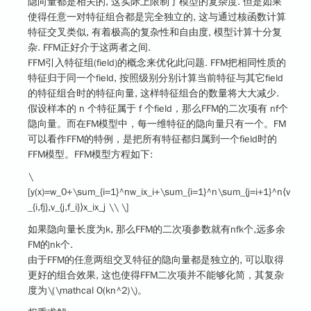
隐向量都是相关的, 这实际上限制了模型的复杂度. 但是如果
使得任意一对特征组合都是完全独立的, 这与通过核函数计算
特征交叉类似, 有着极高的复杂性和自由度, 模型计算十分复
杂. FFM正好介于这两者之间.
FFM引入特征组(field)的概念来优化此问题. FFM把相同性质的
特征归于同一个field, 按照级别分别计算当前特征与其它field
的特征组合时的特征向量, 这样特征组合的数量将大大减少.
假设样本的 n 个特征属于 f 个field，那么FFM的二次项有 nf个
隐向量。而在FM模型中，每一维特征的隐向量只有一个。FM
可以看作FFM的特例，是把所有特征都归属到一个field时的
FFM模型。FFM模型方程如下:
\
[y(x)=w_0+\sum_{i=1}^nw_ix_i+\sum_{i=1}^n\sum_{j=i+1}^n⟨v
_{i,fj},v_{j,f_i}⟩x_ix_j \\ \]
如果隐向量长度为k, 那么FFM的二次项参数就有nfk个,远多余
FM的nk个.
由于FFM的任意两组交叉特征的隐向量都是独立的, 可以取得
更好的组合效果, 这也使得FFM二次项并不能够化简，其复杂
度为
\(\mathcal O(kn^2)\)
。