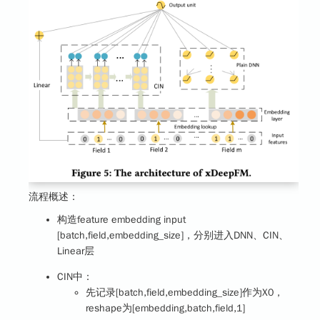
流程概述：
构造feature embedding input
[batch,field,embedding_size]，分别进入DNN、CIN、
Linear层
CIN中：
先记录[batch,field,embedding_size]作为X0，
reshape为[embedding,batch,field,1]