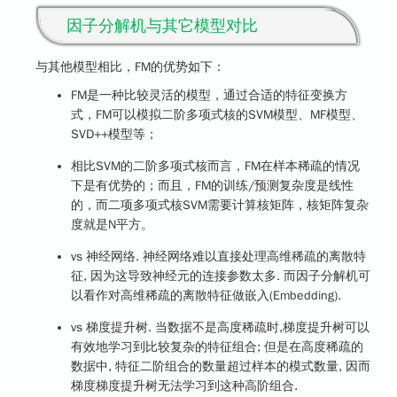
因子分解机与其它模型对比
与其他模型相比，FM的优势如下：
FM是一种比较灵活的模型，通过合适的特征变换方
式，FM可以模拟二阶多项式核的SVM模型、MF模型、
SVD++模型等；
相比SVM的二阶多项式核而言，FM在样本稀疏的情况
下是有优势的；而且，FM的训练/预测复杂度是线性
的，而二项多项式核SVM需要计算核矩阵，核矩阵复杂
度就是N平方。
vs 神经网络. 神经网络难以直接处理高维稀疏的离散特
征, 因为这导致神经元的连接参数太多. 而因子分解机可
以看作对高维稀疏的离散特征做嵌入(Embedding).
vs 梯度提升树. 当数据不是高度稀疏时,梯度提升树可以
有效地学习到比较复杂的特征组合; 但是在高度稀疏的
数据中, 特征二阶组合的数量超过样本的模式数量, 因而
梯度梯度提升树无法学习到这种高阶组合.