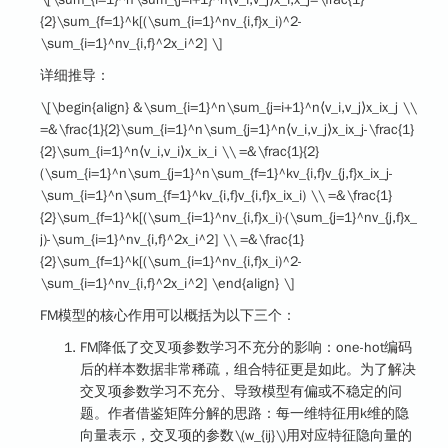
{2}\sum_{f=1}^k[(\sum_{i=1}^nv_{i,f}x_i)^2-
\sum_{i=1}^nv_{i,f}^2x_i^2] \]
详细推导：
\[\begin{align} &\sum_{i=1}^n\sum_{j=i+1}^n⟨v_i,v_j⟩x_ix_j \\
=&\frac{1}{2}\sum_{i=1}^n\sum_{j=1}^n⟨v_i,v_j⟩x_ix_j-\frac{1}
{2}\sum_{i=1}^n⟨v_i,v_i⟩x_ix_i \\ =&\frac{1}{2}
(\sum_{i=1}^n\sum_{j=1}^n\sum_{f=1}^kv_{i,f}v_{j,f}x_ix_j-
\sum_{i=1}^n\sum_{f=1}^kv_{i,f}v_{i,f}x_ix_i) \\ =&\frac{1}
{2}\sum_{f=1}^k[(\sum_{i=1}^nv_{i,f}x_i)·(\sum_{j=1}^nv_{j,f}x_
j)-\sum_{i=1}^nv_{i,f}^2x_i^2] \\ =&\frac{1}
{2}\sum_{f=1}^k[(\sum_{i=1}^nv_{i,f}x_i)^2-
\sum_{i=1}^nv_{i,f}^2x_i^2] \end{align} \]
FM模型的核心作用可以概括为以下三个：
FM降低了交叉项参数学习不充分的影响：one-hot编码
后的样本数据非常稀疏，组合特征更是如此。为了解决
交叉项参数学习不充分、导致模型有偏或不稳定的问
题。作者借鉴矩阵分解的思路：每一维特征用k维的隐
向量表示，交叉项的参数
\(w_{ij}\)
用对应特征隐向量的