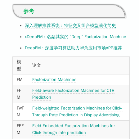
参考
深入理解推荐系统：特征交叉组合模型演化简史
xDeepFM：名副其实的 ”Deep” Factorization Machine
DeepFM：深度学习算法助力华为应用市场APP推荐
模
论文
型
FM
Factorization Machines
FF
Field-aware Factorization Machines for CTR
M
Prediction
FwF
Field-weighted Factorization Machines for Click-
M
Through Rate Prediction in Display Advertising
FEF
Field-Embedded Factorization Machines for
M
Click-through rate prediction