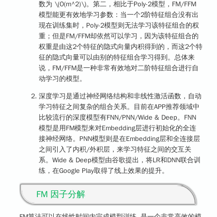
数为
\(O(m^2)\)
。第二，相比于Poly-2模型，FM/FFM
模型能更有效地学习参数：当一个2阶特征组合没有出
现在训练集时，Poly-2模型则无法学习该特征组合的权
重；但是FM/FFM却依然可以学习，因为该特征组合的
权重是由这2个特征的隐式向量内积得到的，而这2个特
征的隐式向量可以由别的特征组合学习得到。总体来
说，FM/FFM是一种非常有效地对二阶特征组合进行自
动学习的模型。
深度学习是通过神经网络结构和非线性激活函数，自动
学习特征之间复杂的组合关系。目前在APP推荐领域中
比较流行的深度模型有FNN/PNN/Wide & Deep。FNN
模型是用FM模型来对Embedding层进行初始化的全连
接神经网络。PNN模型则是在Embedding层和全连接层
之间引入了内积/外积层，来学习特征之间的交互关
系。Wide & Deep模型由谷歌提出，将LR和DNN联合训
练，在Google Play取得了线上效果的提升。
FM 因子分解
FM算法可以在线性时间内完成模型训练, 是一个非常高效的模