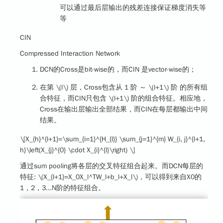
可以通过最后层输出的残差连接保证梯度消失等
等
CIN
Compressed Interaction Network
DCN的Cross是bit-wise的，而CIN 是vector-wise的；
在第
\(l\)
层，Cross包含从 1 阶 ～
\(l+1\)
阶 的所有组
合特征，而CIN只包含
\(l+1\)
阶的组合特征。相应地，
Cross在输出层输出全部结果，而CIN在每层都输出中间
结果。
\[X_{h}^{l+1}=\sum_{i=1}^{H_{l}} \sum_{j=1}^{m} W_{i, j}^{l+1,
h}\left(X_{j}^{0} \cdot X_{i}^{l}\right) \]
通过sum pooling将各层的交叉特征组合起来。而DCN每层的
特征:
\(X_{l+1}=X_0X_l^TW_l+b_l+X_l\)
，可以得到来自X0的
1，2，3...N阶的特征组合。