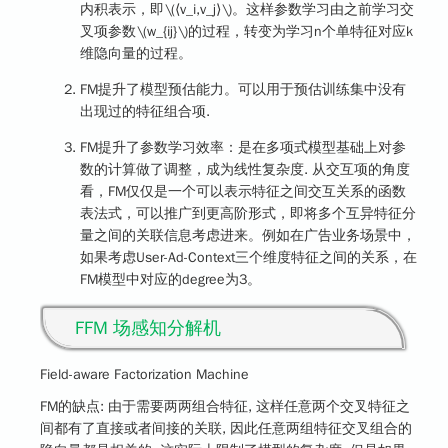
内积表示，即
\(⟨v_i,v_j⟩\)
。这样参数学习由之前学习交
叉项参数
\(w_{ij}\)
的过程，转变为学习n个单特征对应k
维隐向量的过程。
FM提升了模型预估能力。可以用于预估训练集中没有
出现过的特征组合项.
FM提升了参数学习效率：是在多项式模型基础上对参
数的计算做了调整，成为线性复杂度. 从交互项的角度
看，FM仅仅是一个可以表示特征之间交互关系的函数
表法式，可以推广到更高阶形式，即将多个互异特征分
量之间的关联信息考虑进来。例如在广告业务场景中，
如果考虑User-Ad-Context三个维度特征之间的关系，在
FM模型中对应的degree为3。
FFM 场感知分解机
Field-aware Factorization Machine
FM的缺点: 由于需要两两组合特征, 这样任意两个交叉特征之
间都有了直接或者间接的关联, 因此任意两组特征交叉组合的