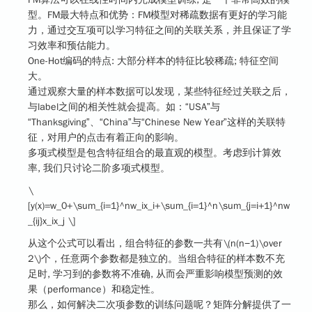
型。FM最大特点和优势：FM模型对稀疏数据有更好的学习能
力，通过交互项可以学习特征之间的关联关系，并且保证了学
习效率和预估能力。
One-Hot编码的特点: 大部分样本的特征比较稀疏; 特征空间
大。
通过观察大量的样本数据可以发现，某些特征经过关联之后，
与label之间的相关性就会提高。如：“USA”与
“Thanksgiving”、“China”与“Chinese New Year”这样的关联特
征，对用户的点击有着正向的影响。
多项式模型是包含特征组合的最直观的模型。考虑到计算效
率, 我们只讨论二阶多项式模型。
\
[y(x)=w_0+\sum_{i=1}^nw_ix_i+\sum_{i=1}^n\sum_{j=i+1}^nw
_{ij}x_ix_j \]
从这个公式可以看出，组合特征的参数一共有
\(n(n−1)\over
2\)
个，任意两个参数都是独立的。当组合特征的样本数不充
足时, 学习到的参数将不准确, 从而会严重影响模型预测的效
果（performance）和稳定性。
那么，如何解决二次项参数的训练问题呢？矩阵分解提供了一