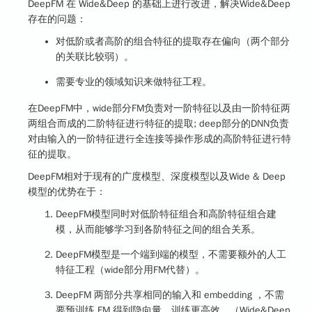
DeepFM 在 Wide&Deep 的基础上进行改进，解决Wide&Deep
存在的问题：
对低阶或者高阶的组合特征的提取存在偏向（两个部分
的关联比较弱）。
需要专业的领域知识来做特征工程。
在DeepFM中，wide部分FM负责对一阶特征以及由一阶特征两
两组合⽽成的二阶特征进行特征的提取; deep部分的DNN负责
对由输⼊的⼀阶特征进行全连接等操作形成的⾼阶特征进行特
征的提取。
DeepFM相对于现有的广度模型、深度模型以及Wide & Deep
模型的优势在于：
DeepFM模型同时对低阶特征组合和高阶特征组合建
模，从而能够学习到各阶特征之间的组合关系。
DeepFM模型是一个端到端的模型，不需要额外的人工
特征工程（wide部分用FM代替）。
DeepFM 两部分共享相同的输⼊和 embedding ，不需
要预训练 FM 得到隐向量，训练更高效。（Wide&Deep