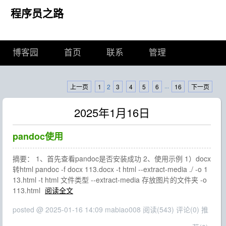
程序员之路
博客园
首页
联系
管理
上一页
1
2
3
4
5
6
···
16
下一页
2025年1月16日
pandoc使用
摘要： 1、首先查看pandoc是否安装成功 2、使用示例 1）docx
转html pandoc -f docx 113.docx -t html --extract-media ./ -o 1
13.html -t html 文件类型 --extract-media 存放图片的文件夹 -o
113.html
阅读全文
posted @ 2025-01-16 14:09 mabiao008
阅读(543)
评论(0)
推