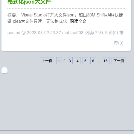
格式化json大文件
摘要： Visual Studio打开大文件json，超出30M Shift+Alt+快捷
键 idea大文件只读，无法格式化
阅读全文
posted @ 2023-03-02 23:37 mabiao008
阅读(218)
评论(0)
推
荐(0)
上一页
1
2
3
4
5
6
···
16
下一页