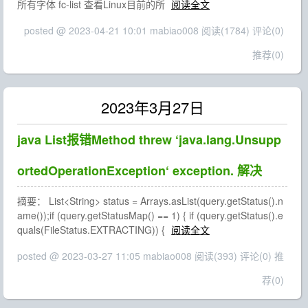
所有字体 fc-list 查看Linux目前的所
阅读全文
posted @ 2023-04-21 10:01 mabiao008
阅读(1784)
评论(0)
推荐(0)
2023年3月27日
java List报错Method threw ‘java.lang.Unsupp
ortedOperationException‘ exception. 解决
摘要： List<String> status = Arrays.asList(query.getStatus().n
ame());if (query.getStatusMap() == 1) { if (query.getStatus().e
quals(FileStatus.EXTRACTING)) {
阅读全文
posted @ 2023-03-27 11:05 mabiao008
阅读(393)
评论(0)
推
荐(0)