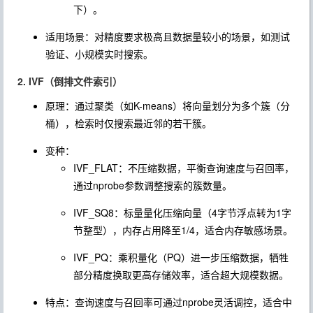
下）。
适用场景：对精度要求极高且数据量较小的场景，如测试
验证、小规模实时搜索。
2. IVF（倒排文件索引）
原理：通过聚类（如K-means）将向量划分为多个簇（分
桶），检索时仅搜索最近邻的若干簇。
变种：
IVF_FLAT：不压缩数据，平衡查询速度与召回率，
通过
nprobe
参数调整搜索的簇数量。
IVF_SQ8：标量量化压缩向量（4字节浮点转为1字
节整型），内存占用降至1/4，适合内存敏感场景。
IVF_PQ：乘积量化（PQ）进一步压缩数据，牺牲
部分精度换取更高存储效率，适合超大规模数据。
特点：查询速度与召回率可通过
nprobe
灵活调控，适合中