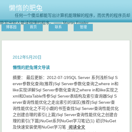
懒惰的肥兔
任何一个傻瓜都能写出计算机能理解的程序，而优秀的程序员却
能写出别人能读得懂的程序。—— Martin Fowler
博客园
首页
联系
管理
2012年5月20日
懒惰的肥兔博文导读
摘要： 最后更新：2012-07-19SQL Server 系列浅析Sql S
erver参数化查询(推荐)Sql Server参数化查询之where in和
like实现详解Sql Server参数化查询之where in和like实现之
xml和DataTable传参Sql Server表结构及索引查询器Sql S
erver查询性能优化之走出索引的误区(推荐)Sql Server查
询性能优化之不可小觑的书签查找Sql Server查询性能优化
之创建合理的索引(上篇)Sql Server查询性能优化之创建合
理的索引(下篇)NuGet系列NuGet学习笔记(1) 初识NuGet
及快速安装使用NuGet学习笔
阅读全文