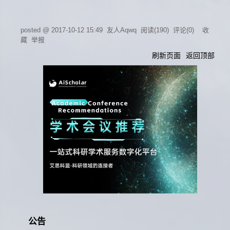
posted @
2017-10-12 15:49
友人Aqwq
阅读(
190
) 评论(
0
)
收
藏
举报
刷新页面
返回顶部
公告