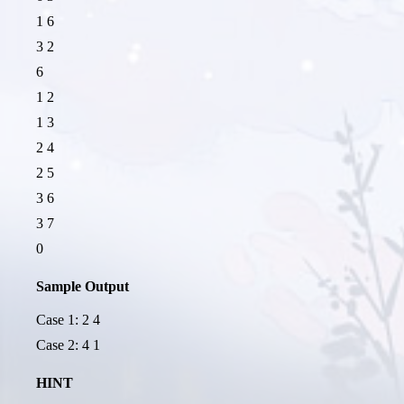
1 6
3 2
6
1 2
1 3
2 4
2 5
3 6
3 7
0
Sample Output
Case 1: 2 4
Case 2: 4 1
HINT