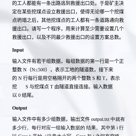
的工人都能有一条出路逃到救援出口处。于是矿主决
定在某些挖煤点设立救援出口，使得无论哪一个挖煤
点坍塌之后，其他挖煤点的工人都有一条道路通向救
援出口。请写一个程序，用来计算至少需要设置几个
救援出口，以及不同最少救援出口的设置方案总数。
Input
输入文件有若干组数据，每组数据的第一行是一个正
整数 N（N≤500），表示工地的隧道数，接下来
的 N 行每行是用空格隔开的两个整数 S 和 T，表示
挖 S 与挖煤点 T 由隧道直接连接。输入数据
以 0 结尾。
Output
输入文件中有多少组数据，输出文件
output.txt 中就有
多少行。每行对应一组输入数据的 结果。其中第
i 行