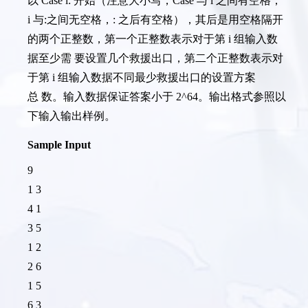
以
Case i: 开始（注意大小写，
Case 与
i 之间有空格，
i 与
:之间无空格，
: 之后有空格），其后是用空格隔开
的两个正整数，第一个正整数表示对于第
i 组输入数
据至少需 要设置几个救援出口，第二个正整数表示对
于第
i 组输入数据不同最少救援出口的设置方案
总 数。输入数据保证答案小于
2^64。输出格式参照以
下输入输出样例。
Sample Input
9
1 3
4 1
3 5
1 2
2 6
1 5
6 3