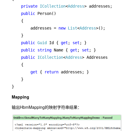
private 
ICollection
<
Address
> addresses;

public 
Person()

    {

        addresses = 
new 
List
<
Address
>();

    }

public 
Guid 
Id { 
get
; 
set
; }

public string 
Name { 
get
; 
set
; }

public 
ICollection
<
Address
> Addresses

    {

get 
{ 
return 
addresses; }

    }

}
Mapping
输出HbmMapping的映射字符串结果：