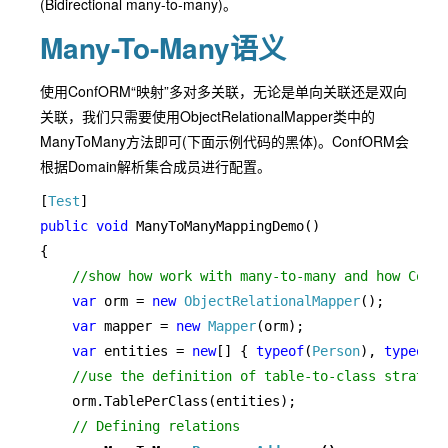
(Bidirectional many-to-many)。
Many-To-Many语义
使用ConfORM“映射”多对多关联，无论是单向关联还是双向
关联，我们只需要使用ObjectRelationalMapper类中的
ManyToMany方法即可(下面示例代码的黑体)。ConfORM会
根据Domain解析集合成员进行配置。
[
Test
public void 
ManyToManyMappingDemo()

{

//show how work with many-to-many and how ConfO
var 
orm = 
new 
ObjectRelationalMapper
();

var 
mapper = 
new 
Mapper
(orm);

var 
entities = 
new
[] { 
typeof
(
Person
), 
typeof
(
A
//use the definition of table-to-class strategy
orm.TablePerClass(entities);

// Defining relations