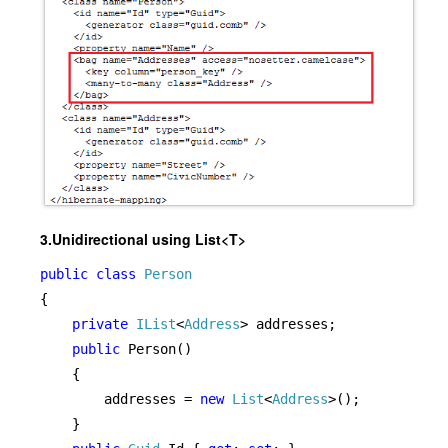
3.Unidirectional using List<T>
public class 
{

private 
IList
<
Address
> addresses;

public 
Person()

    {

        addresses = 
new 
List
<
Address
>();

    }
