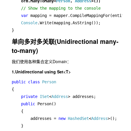
orm.ManyToMany<
Person
, 
Address
>();
// Show the mapping to the console

var 
mapping = mapper.CompileMappingFor(entities
Console
.Write(mapping.AsString());

}
单向多对多关联(Unidirectional many-
to-many)
我们使用各种集合定义Domain：
1.Unidirectional using Set<T>
public class 
{

private 
ISet
<
Address
> addresses;

public 
Person()

    {

        addresses = 
new 
HashedSet
<
Address
>();

    }
