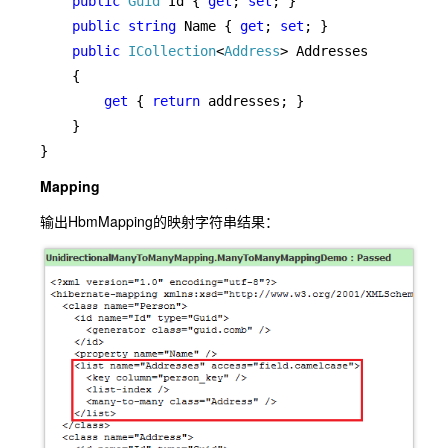
public 
Guid 
Id { 
get
; 
set
; }

public string 
Name { 
get
; 
set
; }

public 
ICollection
<
Address
> Addresses

    {

get 
{ 
return 
addresses; }

    }

}
Mapping
输出HbmMapping的映射字符串结果：