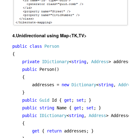
4.Unidirectional using Map<TK,TV>
public class 
{

private 
IDictionary
<
string
, 
Address
> addresses;

public 
Person()

    {

        addresses = 
new 
Dictionary
<
string
, 
Address
>
    }

public 
Guid 
Id { 
get
; 
set
; }

public string 
Name { 
get
; 
set
; }

public 
IDictionary
<
string
, 
Address
> Addresses

    {

get 
{ 
return 
addresses; }
