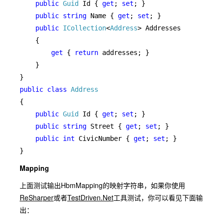
public 
Guid 
Id { 
get
; 
set
; }

public string 
Name { 
get
; 
set
; }

public 
ICollection
<
Address
> Addresses

    {

get 
{ 
return 
addresses; }

    }

public class 
{

public 
Guid 
Id { 
get
; 
set
; }

public string 
Street { 
get
; 
set
; }

public int 
CivicNumber { 
get
; 
set
; }

}
Mapping
上面测试输出HbmMapping的映射字符串，如果你使用
ReSharper
或者
TestDriven.Net
工具测试，你可以看见下面输
出：