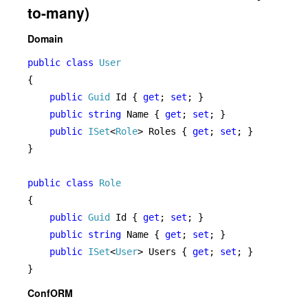
to-many)
Domain
public class 
{

public 
Guid 
Id { 
get
; 
set
; }

public string 
Name { 
get
; 
set
; }

public 
ISet
<
Role
> Roles { 
get
; 
set
; }

}

public class 
{

public 
Guid 
Id { 
get
; 
set
; }

public string 
Name { 
get
; 
set
; }

public 
ISet
<
User
> Users { 
get
; 
set
; }

}
ConfORM